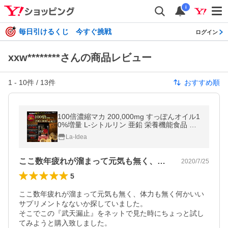
i
毎日引けるくじ 今すぐ挑戦
ログイン
xxw********さんの商品レビュー
1
-
10
件 /
13
件
おすすめ順
100倍濃縮マカ 200,000mg すっぽんオイル1
0%増量 L-シトルリン 亜鉛 栄養機能食品 バ
イオペリン 武天 極 30粒 約30日分 GMP製造
La-Idea
ここ数年疲れが溜まって元気も無く、体力…
2020/7/25
5
ここ数年疲れが溜まって元気も無く、体力も無く何かいい
サプリメントなないか探していました。

そこでこの『武天漏止』をネットで見た時にちょっと試し
てみようと購入致しました。
