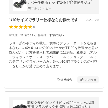
ンパー仕様 タミヤ 47349 1/10電動ラジコン
カー組立キット
マルサンホビー
1/10サイズでラリー仕様ならお勧めです
2020/12/8
5
耐久性
：
壊れにくい
、
操縦性
：
非常に良い
ラリー系のボディを載せ、実際にフラットダートを走らせ
るならこのXV-01ロングダンパーかかTT-02を改造かと思い
悩んだが、此方を購入して結果的には満足。変更点はアル
ミウィッシュボーンストッパー、アルミショック、アルミ
ステアリングワイパーのみ。3セル10.5Tブラシレスのパワ
ーをしっかり受け止めて走ります。
違反報告
いいね
0
調整クサビ ダンドリビス 幅22mm レベル調
整用 プラスチック樹脂製 入数:12個入り (ゆ