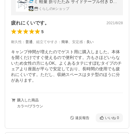
ミ 軽量 折りたたみ サイドテーブル付き DD-
02WT 山善 キャンパーズコレクション
くらしのeショップ
疲れにくいです。
2021/8/28
5
耐久性
：
普通
、
組立てやすさ
：
簡単
、
安定感
：
良い
キャンプ仲間が増えたのでゲスト用に購入しました。本体
を開くだけですぐ使えるので便利です。力もさほどいらな
いため女性の方にもOK。よくあるタテにすぼむタイプのチ
ェアより座面が平らで安定しており、長時間の使用でも疲
れにくいです。ただし、収納スペースはタテ型のほうに分
があります。
購入した商品
カラー/ブラウン
違反報告
いいね
0