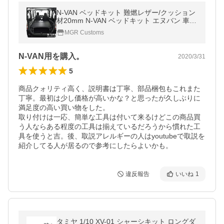
N-VAN ベッドキット 難燃レザー/クッション
材20mm N-VAN ベッドキット エヌバン 車中
泊 日本製
MGR Customs
N-VAN用を購入。
2020/3/31
5
商品クォリティ高く、説明書は丁寧、部品梱包もこれまた
丁寧。最初は少し価格が高いかな？と思ったが久しぶりに
満足度の高い買い物をした。

取り付けは一応、簡単な工具は付いて来るけどこの商品買
う人ならある程度の工具は揃えているだろうから慣れた工
具を使うと吉。後、取説アレルギーの人はyoutubeで取説を
紹介してる人が居るので参考にしたらよいかも。
違反報告
いいね
1
タミヤ 1/10 XV-01 シャーシキット ロングダ