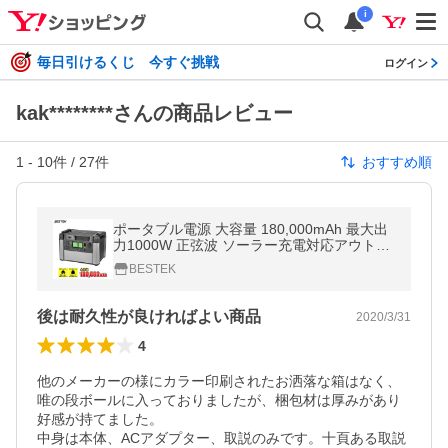
i
毎日引けるくじ 今すぐ挑戦
ログイン
kak********さんの商品レビュー
1
-
10
件 /
27
件
おすすめ順
ポータブル電源 大容量 180,000mAh 最大出
力1000W 正弦波 ソーラー充電対応アウトド
ア両用蓄電池 車中泊 防災グッズ BTPB18
BESTEK
後は耐久性が良ければよい商品
2020/3/31
4
他のメーカーの様にカラー印刷されたお洒落な箱はなく、
唯の段ボールに入っておりましたが、梱包材は厚みがあり
好感が持てました。

中身は本体、ACアダプター、取説のみです。十頁ある取説