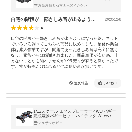
うパケット)(代引不可)(調整くさび22mm(1
お墓用品と石材工具のイシケン
2))
自宅の階段が一部きしみ音が出るようにな…
2020/12/8
4
自宅の階段が一部きしみ音が出るようになった為、ネット
でいろいろ調べてこちらの商品に決めました。補修作業自
体は素人作業ですが、問題であったきしみ音は完全に無く
なり、家族からは感謝されました。商品単価が安い為、仕
方ないことかも知れませんがバラ売りが有ると良かったで
す。物が特殊だけに余ると他に使い道が無いです。
違反報告
いいね
1
1/12スケール エクスプローラー 4WD バギー
完成電動バギーセット ハイテック WLtoys 1
24018
マルサンホビー