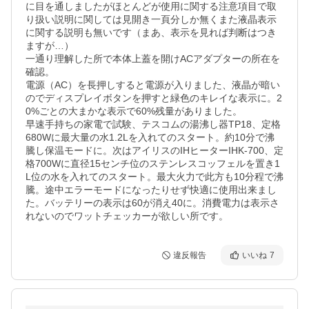
に目を通しましたがほとんどが使用に関する注意項目で取
り扱い説明に関しては見開き一頁分しか無くまた液晶表示
に関する説明も無いです（まあ、表示を見れば判断はつき
ますが…）

一通り理解した所で本体上蓋を開けACアダプターの所在を
確認。

電源（AC）を長押しすると電源が入りました、液晶が暗い
のでディスプレイボタンを押すと緑色のキレイな表示に。2
0%ごとの大まかな表示で60%残量がありました。

早速手持ちの家電で試験、テスコムの湯沸し器TP18、定格
680Wに最大量の水1.2Lを入れてのスタート。約10分で沸
騰し保温モードに。次はアイリスのIHヒーターIHK-700、定
格700Wに直径15センチ位のステンレスコッフェルを置き1
L位の水を入れてのスタート。最大火力で此方も10分程で沸
騰。途中エラーモードになったりせず快適に使用出来まし
た。バッテリーの表示は60が消え40に。消費電力は表示さ
れないのでワットチェッカーが欲しい所です。
違反報告
いいね
7