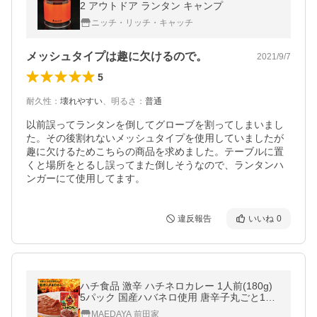
2 アウトドア ランタン キャンプ
ニッチ・リッチ・キャッチ
メッシュタイプは趣に欠けるので。
2021/9/7
5
耐久性
：
壊れやすい
、
明るさ
：
普通
以前誤ってランタンを倒してグローブを割ってしまいまし
た。その後割れないメッシュタイプを使用していましたが
趣に欠けるためこちらの商品を求めました。テーブルに置
くと場所をとるし誤ってまた倒しそうなので、ランタンハ
ンガーにて使用してます。
違反報告
いいね
0
ハチ食品 激辛 ハチネロカレー 1人前(180g)
5パック 国産ハバネロ使用 唐辛子丸ごと1本
入り 赤唐辛子 ルー レトルト インスタント
MAEDAYA 前田家