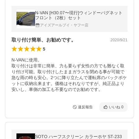
N-VAN [H30.07〜現行]ウィンドーバグネット
フロント（2枚）セット
アイズアールブイ・ヤフー店
取り付け簡単、お勧めです。
2020/9/21
5
N-VANに使用。

取り付けは非常に簡単、力も要らず女性の方でも難なく取
り付け可能。取り付けしたままガラスを閉める事が可能で
急な雨の時も安心。2つに降り立たんで運転席のバックポケ
ットに収納出来ます。価格はそれなりですが、純正品より
安いし、車側の加工も不要なのでお勧めです。
違反報告
いいね
0
SOTO ハーフスクリーン カラーホヤ ST-233