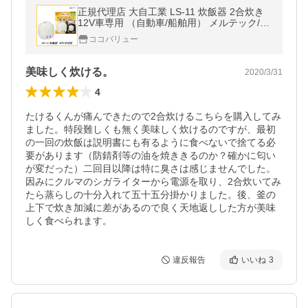
正規代理店 大自工業 LS-11 炊飯器 2合炊き
12V車専用 （自動車/船舶用） メルテック/M
eltec ココバリュー
ココバリュー
美味しく炊ける。
2020/3/31
4
たけるくんが痛んできたので2合炊けるこちらを購入してみ
ました。特段難しくも無く美味しく炊けるのですが、最初
の一回の炊飯は説明書にも有るように食べないで捨てる必
要があります（防錆剤等の油を焼ききるのか？確かに匂い
が変だった）二回目以降は特に臭さは感じませんでした。
因みにクルマのシガライターから電源を取り、2合炊いてみ
たら蒸らしの十分入れて五十五分掛かりました。後、釜の
上下で炊き加減に差があるので良く天地返しした方が美味
しく食べられます。
違反報告
いいね
3