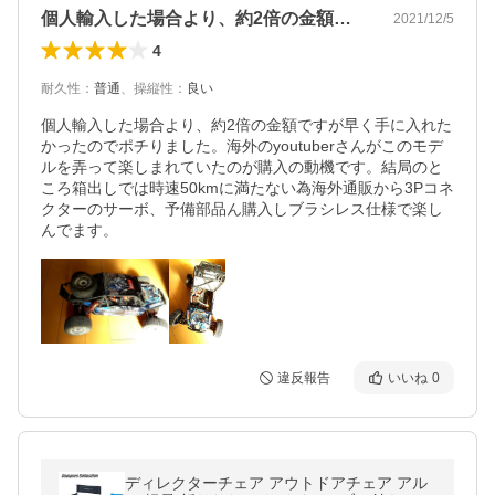
個人輸入した場合より、約2倍の金額です…
2021/12/5
4
耐久性
：
普通
、
操縦性
：
良い
個人輸入した場合より、約2倍の金額ですが早く手に入れた
かったのでポチりました。海外のyoutuberさんがこのモデ
ルを弄って楽しまれていたのが購入の動機です。結局のと
ころ箱出しでは時速50kmに満たない為海外通販から3Pコネ
クターのサーボ、予備部品ん購入しブラシレス仕様で楽し
んでます。
違反報告
いいね
0
ディレクターチェア アウトドアチェア アル