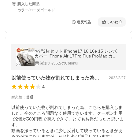
購入した商品
カラー/ローズゴールド
違反報告
いいね
0
お得2枚セット iPhone17 16 16e 15 レンズ
カバー iPhone Air 17Pro Plus ProMax カメ
ラカバー 15 14 13 12 11 iPhone SE3 カメラ
保護フィルムのColorful
レンズフィルム iPad
以前使っていた物が割れてしまった為、こ…
2022/3/27
4
耐久性
：
普通
以前使っていた物が割れてしまった為、こちらを購入しま
した。今のところ問題なく使用できいます。クーポン利用
で2個が500円程で購入できて、とてもお得だったと思いま
す。

動画を撮っているときに少し反射して映っているときがあ
るのが気になりますが、それ以外は満足しています！