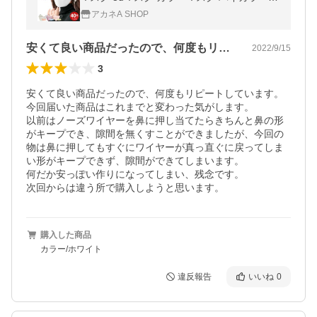
小顔マスク 使い捨てマスク おしゃれ 血色カ
アカネA SHOP
ラー 大容量 冷感 3層 4層
安くて良い商品だったので、何度もリピー…
2022/9/15
3
安くて良い商品だったので、何度もリピートしています。

今回届いた商品はこれまでと変わった気がします。

以前はノーズワイヤーを鼻に押し当てたらきちんと鼻の形
がキープでき、隙間を無くすことができましたが、今回の
物は鼻に押してもすぐにワイヤーが真っ直ぐに戻ってしま
い形がキープできず、隙間ができてしまいます。

何だか安っぽい作りになってしまい、残念です。

次回からは違う所で購入しようと思います。
購入した商品
カラー/ホワイト
違反報告
いいね
0