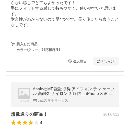
らない感じでとてもよかったです！

手にフィットする感じで持ちやすく、使いやすいと思いま
す。

耐久性がわからないので星4つです。長く使えたら言うこと
なしです。
購入した商品
カラー/グレー、対応機種/11
違反報告
いいね
0
Apple社MFi認証取得 アイフォン テン ケーブ
ル 高耐久 ナイロン 断線防止 iPhone X iPhon
e8 ケーブル iPhone6 充電ケーブル 急速充電
L&Lスマホサービス
データ転送 純正
想像通りの商品！
2017/7/21
4