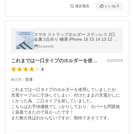
違反報告
いいね
0
スマホ ストラップホルダー ステンレス 2口
金属 2点吊り 極薄 iPhone 16 15 14 13 12 傷
つかない 丈夫 頑丈 ホルダー おしゃれ 落下
foraweek
防止
これまでは一口タイプのホルダーを使用し…
2025/5/28
4
耐久性
：
普通
これまでは一口タイプのホルダーを使用していましたが、
充電ケーブルに干渉してしまい、付けたままの充電がしに
くかった為、二口タイプを探していました。

こちらはお手頃価格でしっかりしており、カバーも問題無
く装着できたので良かったです！

まだ耐久性はわからないですが、期待できそうです。