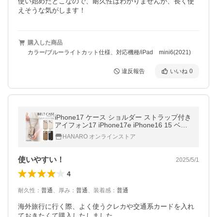
使い始めたとこなので、耐久性はわかりませんが、長く使
えそうな気がします！
購入した商品
カラー/ブルーライトカット仕様、対応機種/iPad mini6(2021)
違反報告
いいね
0
iPhone17 ケース ショルダー ストラップ付き
アイフォン17 iPhone17e iPhone16 15 ベル
ト付き 17Pro Air ProMax 背面ポケット PU
HANARO オンラインストア
レザー スマホケース アイフォン
使いやすい！
2025/5/1
4
耐久性
：
普通
、
厚み
：
普通
、
装着感
：
普通
海外旅行に行く際、よく使うクレカや交通系カードを入れ
ておきたくて購入したしました。
