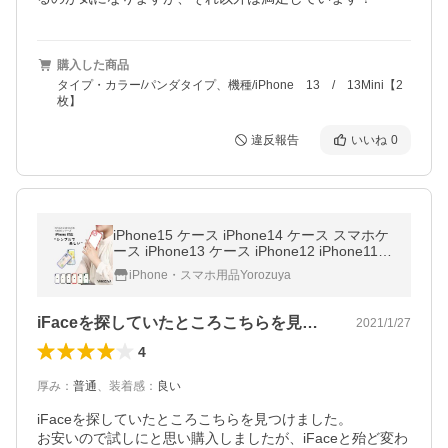
購入した商品
タイプ・カラー/パンダタイプ、機種/iPhone 13 / 13Mini【2
枚】
違反報告
いいね
0
iPhone15 ケース iPhone14 ケース スマホケ
ース iPhone13 ケース iPhone12 iPhone11 iP
honeSE iface型 iface mall クリア 透明 耐衝
iPhone・スマホ用品Yorozuya
撃 可愛い 韓国
iFaceを探していたところこちらを見…
2021/1/27
4
厚み
：
普通
、
装着感
：
良い
iFaceを探していたところこちらを見つけました。

お安いので試しにと思い購入しましたが、iFaceと殆ど変わ