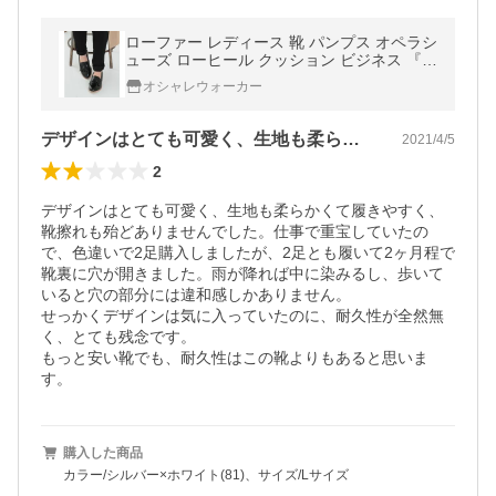
ローファー レディース 靴 パンプス オペラシ
ューズ ローヒール クッション ビジネス 『タ
ッセルローファー』※返品交換不可※【メー
オシャレウォーカー
ル便不可】
デザインはとても可愛く、生地も柔らかく…
2021/4/5
2
デザインはとても可愛く、生地も柔らかくて履きやすく、
靴擦れも殆どありませんでした。仕事で重宝していたの
で、色違いで2足購入しましたが、2足とも履いて2ヶ月程で
靴裏に穴が開きました。雨が降れば中に染みるし、歩いて
いると穴の部分には違和感しかありません。

せっかくデザインは気に入っていたのに、耐久性が全然無
く、とても残念です。

もっと安い靴でも、耐久性はこの靴よりもあると思いま
す。
購入した商品
カラー/シルバー×ホワイト(81)、サイズ/Lサイズ