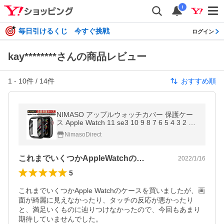
i
毎日引けるくじ 今すぐ挑戦
ログイン
kay********さんの商品レビュー
1
-
10
件 /
14
件
おすすめ順
NIMASO アップルウォッチカバー 保護ケー
ス Apple Watch 11 se3 10 9 8 7 6 5 4 3 2 1
高級 49mm 46mm 45mm 41mm 44mm 42m
NimasoDirect
m 40mm 38mm強化ガラス 一体感
これまでいくつかAppleWatchの…
2022/1/16
5
これまでいくつかApple Watchのケースを買いましたが、画
面が綺麗に見えなかったり、タッチの反応が悪かったり
と、満足いくものに辿りつけなかったので、今回もあまり
期待していませんでした。
