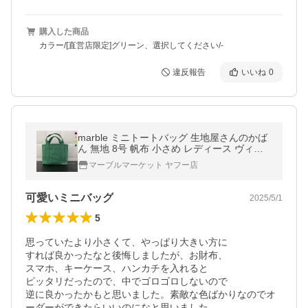
購入した商品
カラー/[直営店限定]グリーン、選択してください/-
違反報告
いいね
0
marble ミニトートバッグ 生地屋さんのかば
ん 無地 8号 帆布 小さめ レディース ヴィン
テージ加工 日本製 幅25cmｘ高さ16cmｘマ
マーブルマーケット ヤフー店
チ6.5cm
可愛いミニバッグ
2025/5/1
5
思っていたより小さくて、やっぱり大きい方に

すれば良かったなと後悔しましたが、お財布、

スマホ、キーケース、ハンカチを入れると

ピッタリだったので、中でゴロゴロしないので

逆に良かったかもと思いました。素敵な色ばかりなのでオ
ーダーができたらいいのになと思いました。