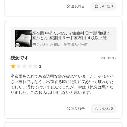
違反報告
いいね
0
座布団 中芯 55×59cm 銘仙判 日本製 和綴じ
座ぶとん 座蒲団 ヌード座布団 ４枚以上送料
無料
こだわり座布団・座布団カバー館
残念です
2019/1/17
1
座布団を入れてある透明な袋が破れていました。それも小
さい破れではなく、出荷する時に絶対に気がつく破れかた
でした。汚れてはいませんでしたが、やはり気分は悪くな
りました。このお店は利用しないと思います。
違反報告
いいね
0