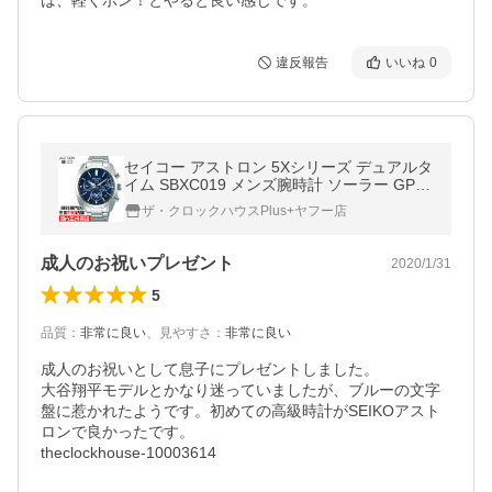
は、軽くポン！とやると良い感じです。
違反報告
いいね
0
セイコー アストロン 5Xシリーズ デュアルタ
イム SBXC019 メンズ腕時計 ソーラー GPS
衛星電波 ブルー ステンレス
ザ・クロックハウスPlus+ヤフー店
成人のお祝いプレゼント
2020/1/31
5
品質
：
非常に良い
、
見やすさ
：
非常に良い
成人のお祝いとして息子にプレゼントしました。

大谷翔平モデルとかなり迷っていましたが、ブルーの文字
盤に惹かれたようです。初めての高級時計がSEIKOアスト
ロンで良かったです。

theclockhouse-10003614