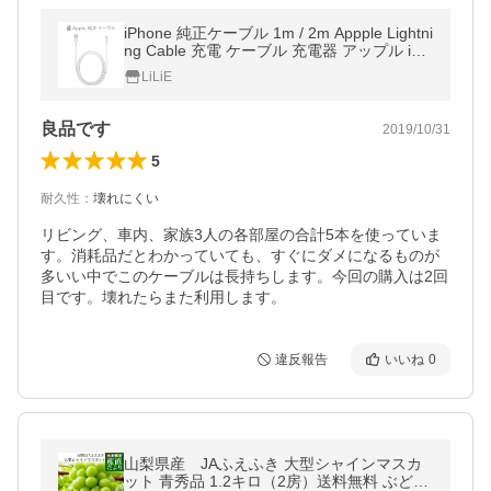
iPhone 純正ケーブル 1m / 2m Appple Lightni
ng Cable 充電 ケーブル 充電器 アップル iPh
one 13 Pro Max 12 mini 11 SE3 SE XS XR i
LiLiE
Pad MXLY2FE/A
良品です
2019/10/31
5
耐久性
：
壊れにくい
リビング、車内、家族3人の各部屋の合計5本を使っていま
す。消耗品だとわかっていても、すぐにダメになるものが
多いい中でこのケーブルは長持ちします。今回の購入は2回
目です。壊れたらまた利用します。
違反報告
いいね
0
山梨県産 JAふえふき 大型シャインマスカ
ット 青秀品 1.2キロ（2房）送料無料 ぶどう