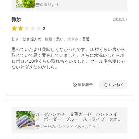
ブドウ 種なしぶどう クール便発送爆買
産直だより
微妙
2019/9/7
2
甘さ
：
甘さ控えめ
、
鮮度
：
悪い
、
大きさ
：
普通
思っていたより美味しくなかったです。10粒くらい房から
取れていて黒く変色していました。さらに水洗いしたらポ
ロポロと10粒くらい取れちゃいました。クール宅急便じゃ
ないとダメなのかしら。
違反報告
いいね
0
ガーゼハンカチ ８重ガーゼ ハンドメイ
ド ボーダー ブルー ストライプ タオ
ル プレゼント 母の日 父の日 祝 粗
ガーゼのハンドメイドあっちこっち
品 Ｓ