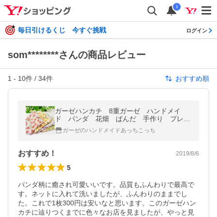
i
毎日引けるくじ 今すぐ挑戦
ログイン
som********さんの商品レビュー
1
-
10
件 /
34
件
おすすめ順
ガーゼハンカチ 8重ガーゼ ハンドメイ
ド パンダ 花畑 ぱんだ 手作り プレゼ
ント タオル 粗品 Ｓ
ガーゼのハンドメイドあっちこっち
おすすめ！
2019/8/6
5
パンダ柄に癒され可愛いいです。品質もふんわりで最高で
す。ネットに入れて洗いましたが、ふんわりのままでし
た。これで1枚300円は安いなと思います。このガーゼハン
カチに辿りつくまでに色々なお店を見ましたが、やっと見