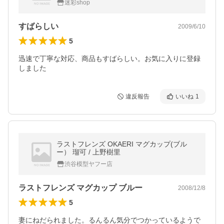
迷彩shop
すばらしい
2009/6/10
5
迅速で丁寧な対応、商品もすばらしい。お気に入りに登録
しました
違反報告
いいね
1
ラストフレンズ OKAERI マグカップ(ブル
ー） 瑠可 / 上野樹里
渋谷模型ヤフー店
ラストフレンズ マグカップ ブルー
2008/12/8
5
妻にねだられました。るんるん気分でつかっているようで