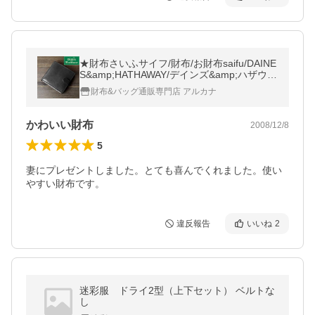
★財布さいふサイフ/財布/お財布saifu/DAINE
S&amp;HATHAWAY/デインズ&amp;ハザウェ
イ/ブランド財布/
財布&バッグ通販専門店 アルカナ
かわいい財布
2008/12/8
5
妻にプレゼントしました。とても喜んでくれました。使い
やすい財布です。
違反報告
いいね
2
迷彩服 ドライ2型（上下セット） ベルトな
し