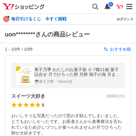
i
毎日引けるくじ 今すぐ挑戦
ログイン
uon********さんの商品レビュー
1
-
10
件 /
10
件
おすすめ順
果子乃季 わたしのお菓子箱 小 7種11個 菓子
詰合せ 月でひろった卵 月卵 鳩子の海 月まる
まんじゅう 和菓子 洋菓子 ギフト
果子乃季 Yahoo!店
スイーツ大好き
2008/12/13
5
おいしそうな写真だったので思わず頼んでしまいました。
とてもおいしかったです。お医者さんから食事療法を言わ
れているため少しづつしか食べられませんが月でひろった
卵が大好きです。