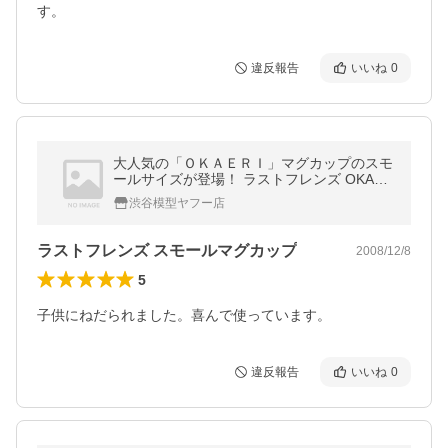
す。
違反報告
いいね
0
大人気の「ＯＫＡＥＲＩ」マグカップのスモ
ールサイズが登場！ ラストフレンズ OKAER
I スモールマグカップ全5種コンプリートセッ
渋谷模型ヤフー店
ト『7月下旬配送予定分』
ラストフレンズ スモールマグカップ
2008/12/8
5
子供にねだられました。喜んで使っています。
違反報告
いいね
0