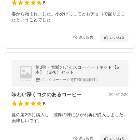
5
妻から頼まれました。小分けにしてともチョコで配りまし
たということでした
違反報告
いいね
2
第3弾・禁断のアイスコーヒーリキッド【6
本】（SP6）セット
グルメコーヒー豆専門!加藤珈琲店
味わい深くコクのあるコーヒー
2008/12/20
5
夏の第2弾に購入し、濃厚の味にひかれ再び購入しました。
美味しいです。
違反報告
いいね
0