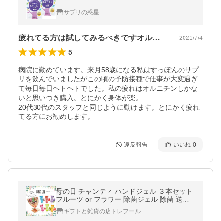
サプリの惑星
疲れてる方は試してみるべきですオルニチン
2021/7/4
5
病院に勤めています。来月58歳になる私はすっぽんのサプ
リを飲んでいましたがこの頃の予防接種で仕事が大変過ぎ
て毎日毎日ヘトヘトでした。私の疲れはオルニチンしかな
いと思いつき購入。とにかく身体が楽。

20代30代のスタッフと同じように動けます。とにかく疲れ
てる方にお勧めします。
違反報告
いいね
0
母の日 チャンティ ハンドジェル ３本セット
フルーツ or フラワー 除菌ジェル 除菌 送料
無料 (ゆうパケット)
ギフトと雑貨の店トレフール