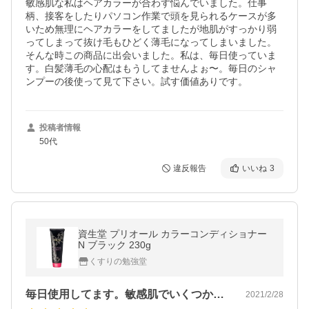
敏感肌な私はヘアカラーが合わず悩んでいました。仕事
柄、接客をしたりパソコン作業で頭を見られるケースが多
いため無理にヘアカラーをしてましたが地肌がすっかり弱
ってしまって抜け毛もひどく薄毛になってしまいました。
そんな時この商品に出会いました。私は、毎日使っていま
す。白髪薄毛の心配はもうしてませんよぉ〜。毎日のシャ
ンプーの後使って見て下さい。試す価値ありです。
投稿者情報
50代
違反報告
いいね
3
資生堂 プリオール カラーコンディショナー
N ブラック 230g
くすりの勉強堂
毎日使用してます。敏感肌でいくつか試し…
2021/2/28