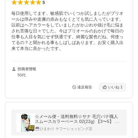
5
毎日使用してます。敏感肌でいくつか試しましたがプリオ
ールは痒みや皮膚の赤みもなくとても気に入っています。
以前はヘアカラーをしていましたがかぶれや抜け毛に悩ま
され苦痛な日々でした。今はプリオールのおかげで毎日の
仕事も人目を気にせず快適です。綺麗な髪色だね、何使っ
てるの？と聞かれる事もしばしばあります。お安く購入出
来て本当に良かったです。
投稿者情報
50代
違反報告
いいね
1
☆メール便・送料無料☆サナ 毛穴パテ職人
スムースカラーベース 02(22g) 【3〜5】 送
料無料
ひまわり ヤフーショッピング店