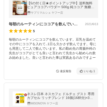
【5の付く日★ポイントアップ中】送料無料
ピュアココアパウダー 500g 純ココア 無糖
カカオ豆100％ インドネシア産 無香料 無添
サプリマルシェ ヤフー店
加 砂糖不使用 ココア 爆買
毎朝のルーティンにココアを飲んでいます…
2021/6/13
5
毎朝のルーティンにココアを飲んでいます。豆乳を温めて
その中にココアを入れて‥1日も欠かさず飲んでます。母に
も用意して二人で飲んでいます。私の勤め先の胃腸外科の
先生がココアがとても良いと言われて先生から勧められ飲
み始めました。良いと言われた事は実践あるのみですよー
違反報告
いいね
1
ネスレ日本 ネスカフェ ドルチェ グスト 専用
カプセル リッチブレンド 16個(16杯分)×3箱
入×(2ケース)｜ 送料無料
MISONOYA ヤフー店