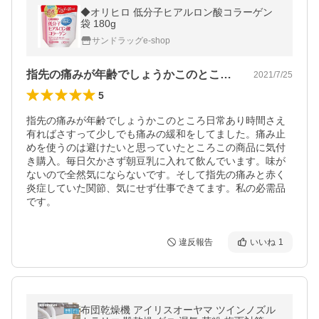
◆オリヒロ 低分子ヒアルロン酸コラーゲン
袋 180g
サンドラッグe-shop
指先の痛みが年齢でしょうかこのところ日…
2021/7/25
5
指先の痛みが年齢でしょうかこのところ日常あり時間さえ
有ればさすって少しでも痛みの緩和をしてました。痛み止
めを使うのは避けたいと思っていたところこの商品に気付
き購入。毎日欠かさず朝豆乳に入れて飲んでいます。味が
ないので全然気にならないです。そして指先の痛みと赤く
炎症していた関節、気にせず仕事できてます。私の必需品
です。
違反報告
いいね
1
布団乾燥機 アイリスオーヤマ ツインノズル