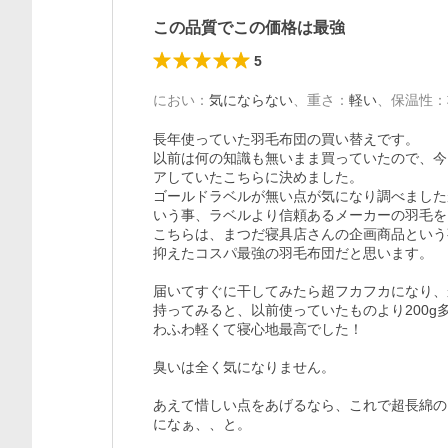
この品質でこの価格は最強
5
におい
：
気にならない
、
重さ
：
軽い
、
保温性
：
長年使っていた羽毛布団の買い替えです。

以前は何の知識も無いまま買っていたので、今
アしていたこちらに決めました。

ゴールドラベルが無い点が気になり調べました
いう事、ラベルより信頼あるメーカーの羽毛を
こちらは、まつだ寝具店さんの企画商品という
抑えたコスパ最強の羽毛布団だと思います。

届いてすぐに干してみたら超フカフカになり、
持ってみると、以前使っていたものより200
わふわ軽くて寝心地最高でした！

臭いは全く気になりません。

あえて惜しい点をあげるなら、これで超長綿の
になぁ、、と。
