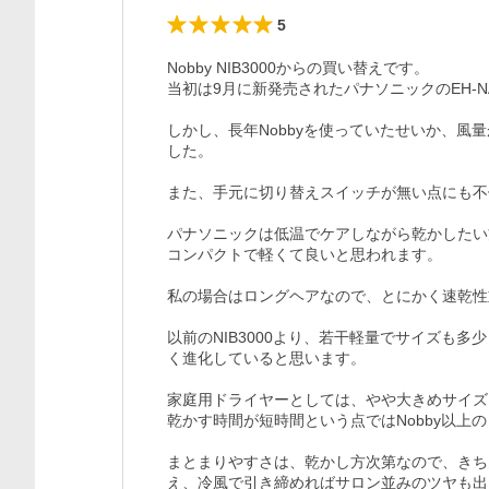
5
Nobby NIB3000からの買い替えです。

当初は9月に新発売されたパナソニックのEH-N
しかし、長年Nobbyを使っていたせいか、風
した。

また、手元に切り替えスイッチが無い点にも不便
パナソニックは低温でケアしながら乾かしたい
コンパクトで軽くて良いと思われます。

私の場合はロングヘアなので、とにかく速乾性
以前のNIB3000より、若干軽量でサイズも
く進化していると思います。

家庭用ドライヤーとしては、やや大きめサイズ
乾かす時間が短時間という点ではNobby以上
まとまりやすさは、乾かし方次第なので、きち
え、冷風で引き締めればサロン並みのツヤも出