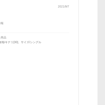
2021/9/7
情報
た商品
無地/キナリ[30]、サイズ/シングル