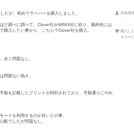
したが、初めてサーバーを購入しました。

投稿者
-
調べに調べて、Clover社かWINIX社に絞り、最終的には
入したい事から、こちらでClover社を購入。

購入し
カラー/
、全く問題なし。

は問題ない熱さ。

手順を記載したプリントが同封されており、手順通りにやれ
モードを利用するのが良いとの事。

心配でしたが問題なし。
