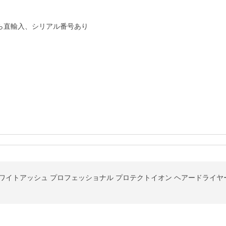
ら直輸入、シリアル番号あり

0AW ホワイトアッシュ プロフェッショナル プロテクトイオン ヘアードライヤ