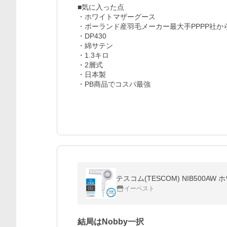
■気に入った点

・ホワイトマザーグース

・ポーランド産羽毛メーカー最大手PPPP社か
・DP430

・綿サテン

・1.3キロ

・2層式

・日本製

・PB商品でコスパ最強
テスコム(TESCOM) NIB50
イーベスト
結局はNobby一択