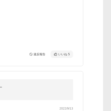
違反報告
いいね
5
ー
2022/9/13