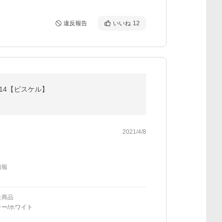
違反報告
いいね
12
#14【ビスケル】
2021/4/8
情報
た商品
ー/ホワイト