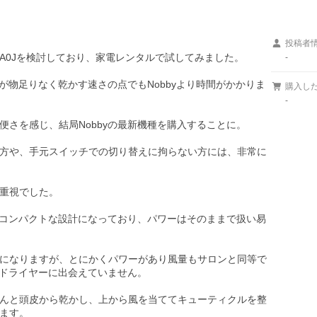
投稿者
A0Jを検討しており、家電レンタルで試してみました。

-
量が物足りなく乾かす速さの点でもNobbyより時間がかかりま
購入し
-
さを感じ、結局Nobbyの最新機種を購入することに。

方や、手元スイッチでの切り替えに拘らない方には、非常に
重視でした。

多少コンパクトな設計になっており、パワーはそのままで扱い易
になりますが、とにかくパワーがあり風量もサロンと同等で
のドライヤーに出会えていません。

んと頭皮から乾かし、上から風を当ててキューティクルを整
ます。