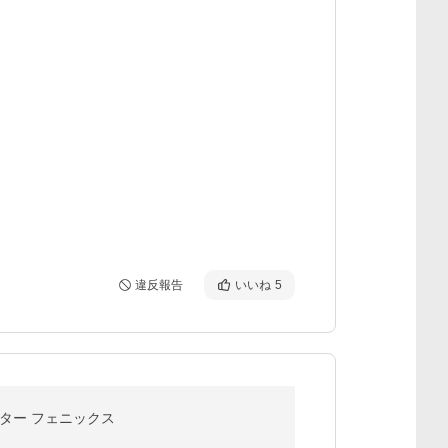
違反報告
いいね
5
スター フェニックス