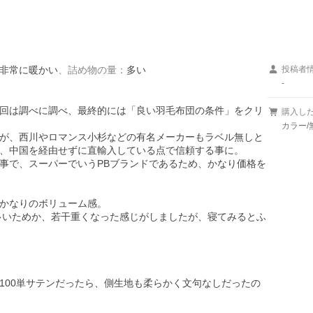
非常に暖かい
、
詰め物の量
：
多い
投稿者
-
回は調べに調べ、最終的には「良い羽毛布団の条件」をクリ
購入し
カラー/
が、西川やロマンス小杉などの有名メーカーもラベル無しと
、中国を経由せずに直輸入している点で信頼する事に。

事で、スーパーでいうPBブランドであるため、かなり価格を
かなりのボリューム感。

g多いためか、若干重くなった感じがしましたが、寝てみるとふ
100単サテンだったら、側生地も柔らかく文句なしだったの