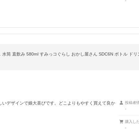
-
水筒 直飲み 580ml すみっコぐらし おかし屋さん SDC6N ボトル ド
しいデザインで娘大喜びです。どこよりもやすく買えて良か
投稿者
-
購入し
-