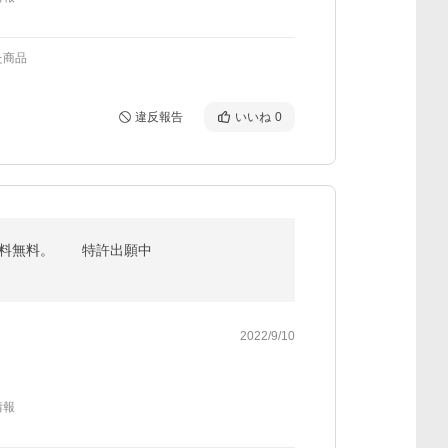
た商品
違反報告
いいね
0
け送料無料。 特許出願中
2022/9/10
情報