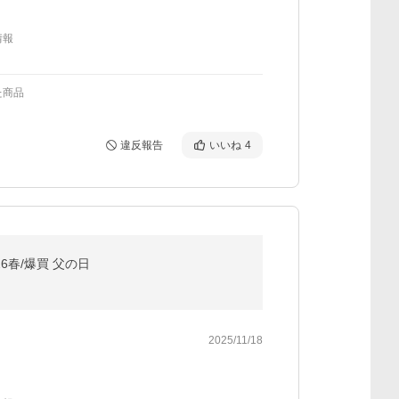
情報
た商品
違反報告
いいね
4
6春/爆買 父の日
2025/11/18