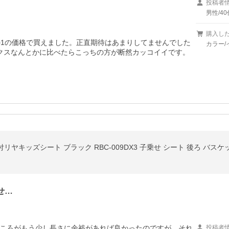
投稿者
男性/40
購入し
の1の価格で買えました。正直期待はあまりしてませんでした
カラー/
クスなんとかに比べたらこっちの方が断然カッコイイです。
リヤキッズシート ブラック RBC-009DX3 子乗せ シート 後ろ バスケ
せ…
ころがもう少し長さに余裕があれば良かったのですが。それ
投稿者