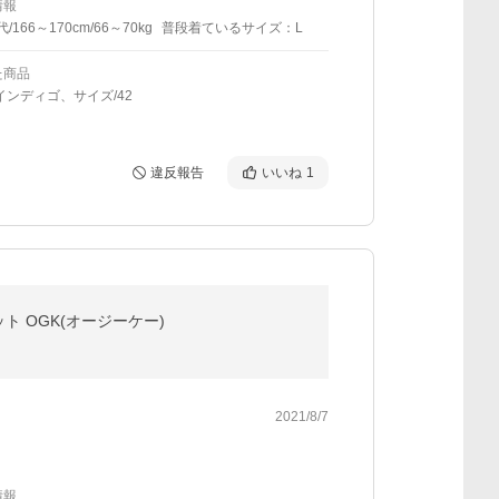
情報
代/166～170cm/66～70kg
普段着ているサイズ：L
た商品
インディゴ、サイズ/42
違反報告
いいね
1
ット OGK(オージーケー)
2021/8/7
情報