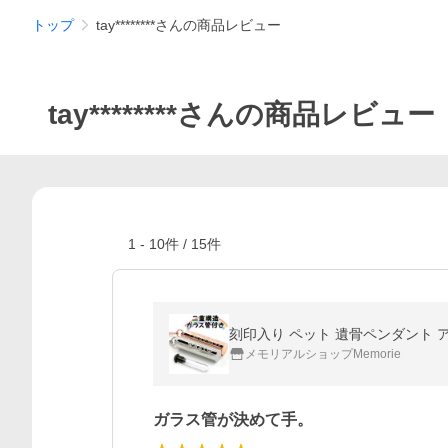
トップ
tay********さんの商品レビュー
tay********さんの商品レビュー
1
-
10
件 /
15
件
刻印入り ペット 遺骨ペンダント 
メモリアルショップMemorie
ガラス管が決めて手。