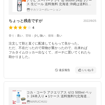
アサヒ スーパードライ 缶 500ml 24缶 1ケー
ス 生ビール 送料無料 北海道 沖縄は送料100
0円 代引不可 同梱不可 日時指定不可
サカツコーポレーション
ちょっと残念ですが
2022/9/25
4
香り
：
良い
、
苦味
：
少し強い
、
後味
：
良い
注文して割と直ぐに配達してもらって良かった。

ただ、不在だったので荷物が重かったので、出来れば

フルタイムロッカー出なくて、ポーチに置いてくれたら

助かりました。
違反報告
いいね
0
コカ・コーラ アクエリアス ゼロ 500ml ペッ
ト 24本入り ● 1ケース 送料無料!!(北海道は
別途700円、沖縄県配送不可)
MARUCHUU