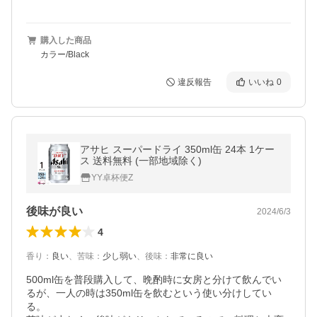
購入した商品
カラー/Black
違反報告
いいね
0
アサヒ スーパードライ 350ml缶 24本 1ケー
ス 送料無料 (一部地域除く)
YY卓杯便Z
後味が良い
2024/6/3
4
香り
：
良い
、
苦味
：
少し弱い
、
後味
：
非常に良い
500ml缶を普段購入して、晩酌時に女房と分けて飲んでい
るが、一人の時は350ml缶を飲むという使い分けしてい
る。
