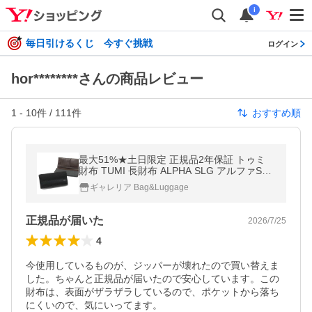
i
毎日引けるくじ 今すぐ挑戦
ログイン
hor********さんの商品レビュー
1
-
10
件 /
111
件
おすすめ順
最大51%★土日限定 正規品2年保証 トゥミ
財布 TUMI 長財布 ALPHA SLG アルファSLG
小銭入れあり かぶせ メンズ ブランド ビジネ
ギャレリア Bag&Luggage
ス トゥミジャパン 01192243
正規品が届いた
2026/7/25
4
今使用しているものが、ジッパーが壊れたので買い替えま
した。ちゃんと正規品が届いたので安心しています。この
財布は、表面がザラザラしているので、ポケットから落ち