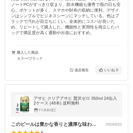
ノートPCがすっきり収まり、防水機能も優秀で雨の日も安
心。ポケットが多く、スマホや財布の収納に便利。デザイ
ンはシンプルでビジネスシーンにマッチしている。色はブ
ラックで汚れが目立ちにくい。全体的にコスパが良いた
め、リピートして購入した。機能性と実用性を両立したバ
ッグで満足度が高く通勤や出張におすすめ。
購入した商品
カラー/ブラック
違反報告
いいね
0
アサヒ クリアアサヒ 贅沢ゼロ 350ml 24缶入
2ケース (48本) 送料無料
YY卓杯便Z
このビールは豊かな香りと濃厚な味わいが…
2024/3/22
5