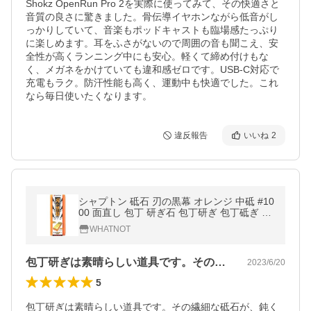
Shokz OpenRun Pro 2を実際に使ってみて、その快適さと
音質の良さに驚きました。骨伝導イヤホンながら低音がし
っかりしていて、音楽もポッドキャストも臨場感たっぷり
に楽しめます。耳をふさがないので周囲の音も聞こえ、安
全性が高くランニング中にも安心。軽くて締め付けもな
く、メガネをかけていても違和感ゼロです。USB-C対応で
充電もラク。防汗性能も高く、運動中も快適でした。これ
なら毎日使いたくなります。
違反報告
いいね
2
シャプトン 砥石 刃の黒幕 オレンジ 中砥 #10
00 面直し 包丁 研ぎ石 包丁研ぎ 包丁砥ぎ 砥
ぎ器 包丁研ぎ器 刃物 荒 中兼用 シャープナ
WHATNOT
ー 4944509307023
包丁研ぎは素晴らしい道具です。その繊細…
2023/6/20
5
包丁研ぎは素晴らしい道具です。その繊細な砥石が、鈍く