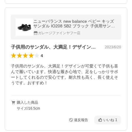
ニューバランス new balance ベビー キッズ
サンダル IO208 SB2 ブラック 子供用サンダ
ル 水陸両用 つま先保護 黒 水遊び プール
ガレージファインヤフー店
子供用のサンダル、大満足！デザインが可…
2023/6/20
4
子供用のサンダル、大満足！デザインが可愛くて子供も喜
んで履いています。快適な履き心地で、足をしっかりサポ
ートしてくれるので安心です。耐久性も高く、長く使えそ
うです。おすすめ！
購入した商品
サイズ/16.5cm
違反報告
いいね
1