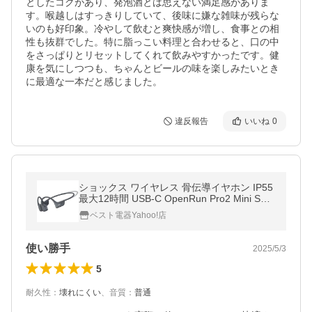
としたコクがあり、発泡酒とは思えない満足感がありま
す。喉越しはすっきりしていて、後味に嫌な雑味が残らな
いのも好印象。冷やして飲むと爽快感が増し、食事との相
性も抜群でした。特に脂っこい料理と合わせると、口の中
をさっぱりとリセットしてくれて飲みやすかったです。健
康を気にしつつも、ちゃんとビールの味を楽しみたいとき
に最適な一本だと感じました。
違反報告
いいね
0
ショックス ワイヤレス 骨伝導イヤホン IP55
最大12時間 USB-C OpenRun Pro2 Mini SKZ
-EP-000033 ブラック系
ベスト電器Yahoo!店
使い勝手
2025/5/3
5
耐久性
：
壊れにくい
、
音質
：
普通