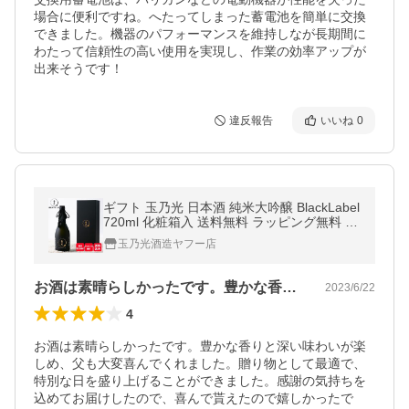
場合に便利ですね。へたってしまった蓄電池を簡単に交換
できました。機器のパフォーマンスを維持しなが長期間に
わたって信頼性の高い使用を実現し、作業の効率アップが
出来そうです！
違反報告
いいね
0
ギフト 玉乃光 日本酒 純米大吟醸 BlackLabel
720ml 化粧箱入 送料無料 ラッピング無料 メ
ッセージカード無料 誕生日 寿 還暦 内祝 退
玉乃光酒造ヤフー店
職祝 御祝
お酒は素晴らしかったです。豊かな香りと…
2023/6/22
4
お酒は素晴らしかったです。豊かな香りと深い味わいが楽
しめ、父も大変喜んでくれました。贈り物として最適で、
特別な日を盛り上げることができました。感謝の気持ちを
込めてお届けしたので、喜んで貰えたので嬉しかったで