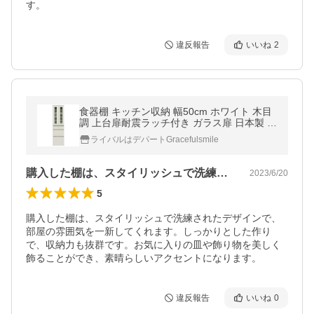
す。
違反報告
いいね
2
食器棚 キッチン収納 幅50cm ホワイト 木目
調 上台扉耐震ラッチ付き ガラス扉 日本製 ダ
イニングボード 完成品 玄関渡し〔代引不
ライバルはデパートGracefulsmile
可〕/[ds-1753429]
購入した棚は、スタイリッシュで洗練され…
2023/6/20
5
購入した棚は、スタイリッシュで洗練されたデザインで、
部屋の雰囲気を一新してくれます。しっかりとした作り
で、収納力も抜群です。お気に入りの皿や飾り物を美しく
飾ることができ、素晴らしいアクセントになります。
違反報告
いいね
0