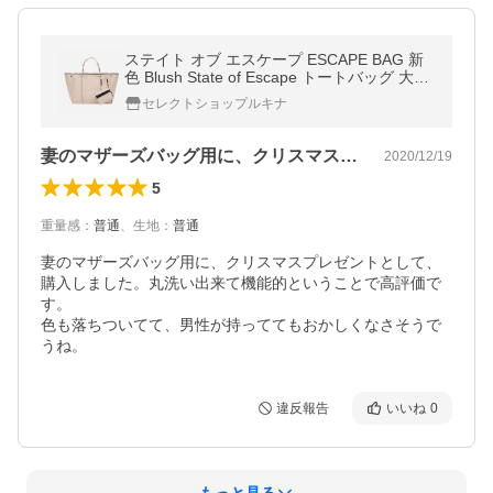
ステイト オブ エスケープ ESCAPE BAG 新
色 Blush State of Escape トートバッグ 大容
量 ロンハーマン 取扱 マザーズバッグ ステイ
セレクトショップルキナ
トオブエスケープ
妻のマザーズバッグ用に、クリスマスプレ…
2020/12/19
5
重量感
：
普通
、
生地
：
普通
妻のマザーズバッグ用に、クリスマスプレゼントとして、
購入しました。丸洗い出来て機能的ということで高評価で
す。

色も落ちついてて、男性が持っててもおかしくなさそうで
うね。
違反報告
いいね
0