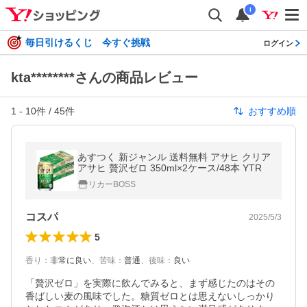
i
毎日引けるくじ 今すぐ挑戦
ログイン
kta********さんの商品レビュー
1
-
10
件 /
45
件
おすすめ順
あすつく 新ジャンル 送料無料 アサヒ クリア
アサヒ 贅沢ゼロ 350ml×2ケース/48本 YTR
リカーBOSS
コスパ
2025/5/3
5
香り
：
非常に良い
、
苦味
：
普通
、
後味
：
良い
「贅沢ゼロ」を実際に飲んでみると、まず感じたのはその
香ばしい麦の風味でした。糖質ゼロとは思えないしっかり