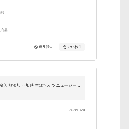
情報
た商品
違反報告
いいね
1
&lt;賞味期限2026年8月のためセール&gt;マヌカハニー はちみつ UMF 5+ MGO 83+ 500g 蜂蜜 コンビタ 直輸入 無添加 非加熱 生はちみつ ニュージーランド
2026/1/20