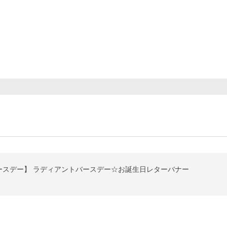
ースデー】 ラディアントバースデー☆お誕生日レターバナー