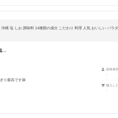
0g 沖縄 塩 しお 調味料 14種類の成分 こだわり 料理 人気 おいしい 
塩…
投稿者
-
ぎり最高です😆
購入し
-