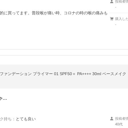
投稿者
-
的に買ってます。普段喉が痛い時、コロナの時の喉の痛みも
購入し
-
ンデーション プライマー 01 SPF50＋ PA++++ 30ml ベースメイ
ゃ…
ク持ち
：
とても良い
投稿者
40代