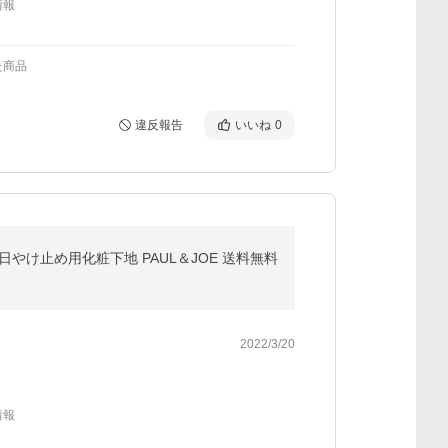
情報
た商品
違反報告
いいね
0
ク 日やけ止め用化粧下地 PAUL＆JOE 送料無料
2022/3/20
情報