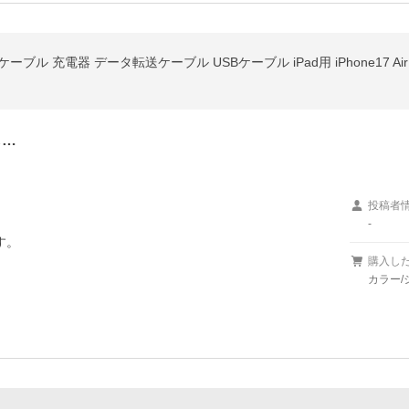
し…
投稿者
-
す。
購入し
カラー/