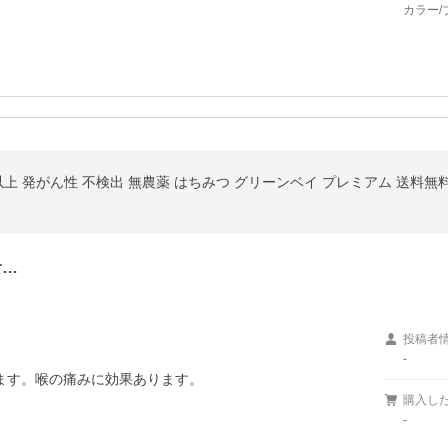
カラー/
店
食…
投稿者
-
ます。喉の痛みに効果あります。
購入し
-