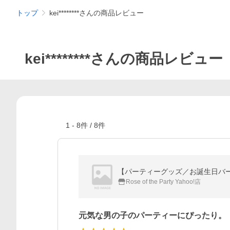
トップ
kei********さんの商品レビュー
kei********さんの商品レビュー
1
-
8
件 /
8
件
【パーティーグッズ／お誕生日バ
Rose of the Party Yahoo!店
元気な男の子のパーティーにぴったり。