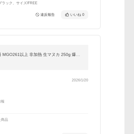
ブラック、サイズ/FREE
違反報告
いいね
0
マヌカハニー UMF10+ 高評価4.7以上 発がん性 不検出 無農薬 はちみつ グリーンベイ プレミアム 送料無料 MGO261以上 非加熱 生マヌカ 250g 爆買 母の日
2026/1/20
情報
た商品