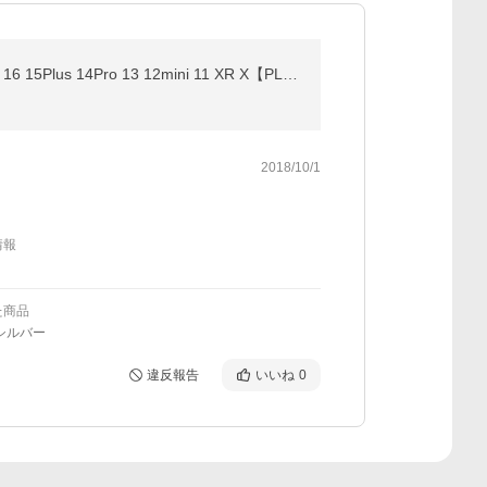
iPhoneケーブル 長さ 2m 急速充電ケーブル 充電器 データ転送ケーブル USBケーブル iPad用 iPhone17 Air 16 15Plus 14Pro 13 12mini 11 XR X【PL保険済み安心】
2018/10/1
情報
た商品
シルバー
違反報告
いいね
0