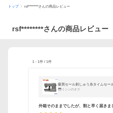
トップ
rsf********さんの商品レビュー
rsf********さんの商品レビュー
1
-
1
件 /
1
件
爆買セール刺しゅう糸タイムセール中！
ミシンのオズ
外箱そのままでしたが、割と早く届きま