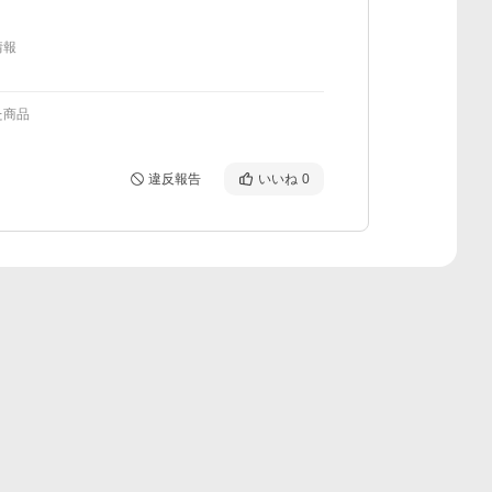
情報
た商品
違反報告
いいね
0