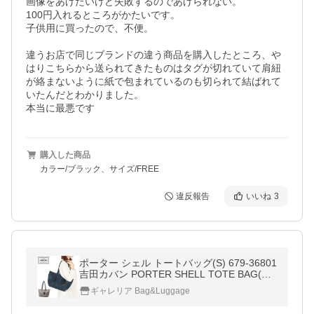
画像をあげたいけど失敗するのであげられない。

100円入れるところがかたいです。

子供用に買ったので、不便。

違うお店で同じブランドの違う商品を購入したところ、や
はりこちらから送られてきたものはタグが切れていて肩紐
が絡まないように紙で包まれているのも切られて結ばれて
いたんだとわかりました。

本当に最悪です
購入した商品
カラー/ブラック、サイズ/FREE
違反報告
いいね
3
ポーター シェル トートバッグ(S) 679-36801
吉田カバン PORTER SHELL TOTE BAG(S)
メンズ レディース ファスナー付き ナイロン
ギャレリア Bag&Luggage
軽量 軽い