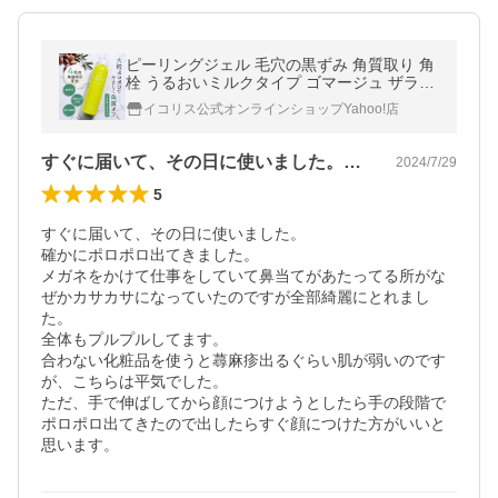
ピーリングジェル 毛穴の黒ずみ 角質取り 角
栓 うるおいミルクタイプ ゴマージュ ザラつ
き 毛穴ケア 顔 かかと ひじ 全身 美容保湿成
イコリス公式オンラインショップYahoo!店
分配合 ポイント利用 爆買
すぐに届いて、その日に使いました。確か…
2024/7/29
5
すぐに届いて、その日に使いました。

確かにポロポロ出てきました。

メガネをかけて仕事をしていて鼻当てがあたってる所がな
ぜかカサカサになっていたのですが全部綺麗にとれまし
た。

全体もプルプルしてます。

合わない化粧品を使うと蕁麻疹出るぐらい肌が弱いのです
が、こちらは平気でした。

ただ、手で伸ばしてから顔につけようとしたら手の段階で
ポロポロ出てきたので出したらすぐ顔につけた方がいいと
思います。