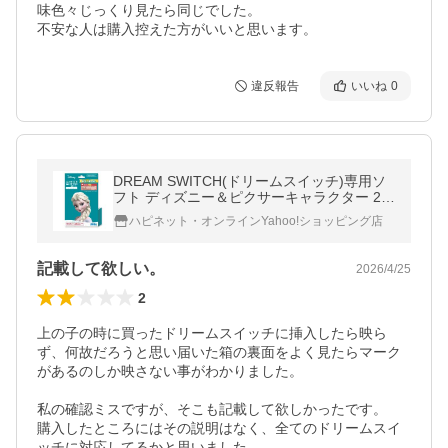
味色々じっくり見たら同じでした。

不安な人は購入控えた方がいいと思います。
違反報告
いいね
0
DREAM SWITCH(ドリームスイッチ)専用ソ
フト ディズニー＆ピクサーキャラクター 2お
もちゃ こども 子供 知育 勉強 ベビー 3歳 そ
ハピネット・オンラインYahoo!ショッピング店
の他ディズニーキャラ
記載して欲しい。
2026/4/25
2
上の子の時に買ったドリームスイッチに挿入したら映ら
ず、何故だろうと思い届いた箱の裏面をよく見たらマーク
があるのしか映さない事がわかりました。

私の確認ミスですが、そこも記載して欲しかったです。

購入したところにはその説明はなく、全てのドリームスイ
ッチに対応してるかと思いました。
