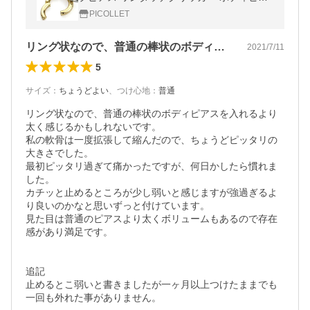
ス 軟骨ピアス 片耳用 K18ゴールド プラチナ
PICOLLET
リング状なので、普通の棒状のボディピア…
2021/7/11
5
サイズ
：
ちょうどよい
、
つけ心地
：
普通
リング状なので、普通の棒状のボディピアスを入れるより
太く感じるかもしれないです。

私の軟骨は一度拡張して縮んだので、ちょうどピッタリの
大きさでした。

最初ピッタリ過ぎて痛かったですが、何日かしたら慣れま
した。

カチッと止めるところが少し弱いと感じますが強過ぎるよ
り良いのかなと思いずっと付けています。

見た目は普通のピアスより太くボリュームもあるので存在
感があり満足です。

追記

止めるとこ弱いと書きましたが一ヶ月以上つけたままでも
一回も外れた事がありません。