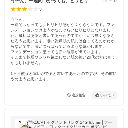
う〜ん。一週間つかっても、ヒリヒリ感が…
2019/3/13
3
う〜ん。

一週間つかっても、ヒリヒリ感がなくならないです。ファ
ンデーションつけようか悩むぐらいヒリヒリになりまし
た。最初はあると書いてあったのですが、いつ無くなるん
だろうと思います。凄い乾燥肌の私には合ってるのかわか
らないです。凄いつっぱっているような気がします。

ファンデーション塗っても赤い湿疹が出ています。

そこまで乾燥やシワを気にしない肌の強い20代の方は合う
かもしれません。

1ヶ月使うと違いがでると書いてあったのですが、その前に
やめようと思います。
違反報告
いいね
0
K18/PT セグメントリング 14G 6.5mm│フー
プピアス ワンタッチクリッカー ボディピア