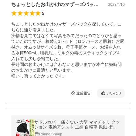
ちょっとしたお出かけのマザーズバックを…
2023/4/10
5
ちょっとしたお出かけのマザーズバックを探していて、こ
ちらに辿り着きました。

実物を見てではなくて写真をみてだったのでどうかと思っ
ていたのですが、着替え1セット（ロンパースと肌着）お尻
拭き、オムツMサイズ３枚、母子手帳ケース、お湯を入れ
る水筒500ml、哺乳瓶、ミルクの粉のスティックタイプを
入れても少し余裕でした。

長時間のお出かけには合わないと思いますが本当に短時間
のお出かけに最適だと思います。

軽いし買ってよかったです。
違反報告
いいね
3
サドルカバー 痛くない 大型 ママチャリ クッ
ション 電動アシスト 主婦 自転車 振動 衝撃
防止 吸収 防水 雨よけ 疲労軽減 肉厚
Round Sheep