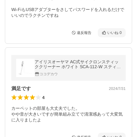
Wi-FiもUSBアダプターをさしてパスワードを入れるだけで
いいのでラクチンですね
違反報告
いいね
0
アイリスオーヤマ AC式サイクロンスティッ
ククリーナー ホワイト SCA-112-W スティ
ック掃除機 掃除機 クリーナー 生活 家事家電
ココデカウ
満足です
2024/7/31
4
カーペットの部屋も大丈夫でした。

やや音が大きいですが簡単組み立てで清潔感あって大変気
に入りましたよ