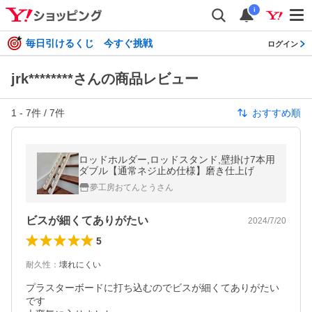
i
毎日引けるくじ 今すぐ挑戦
ログイン
jrk********さんの商品レビュー
1
-
7
件 /
7
件
おすすめ順
ロッドホルダー,ロッドスタンド,壁掛け7本用
ダブル【通常ネジ止め仕様】磨き仕上げ
夢工房おてんとうさん
ビスが細くてありがたい
2024/7/20
5
耐久性
：
壊れにくい
プラスターボードに打ち込むのでビスが細くてありがたい
です
