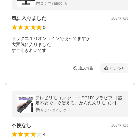
sta KH2470V-ZX
コジマYahoo!店
気に入りました
2024/7/28
5
ドラクエ１０オンラインで使ってますが

大変気に入りました

すごくきれいです
違反報告
いいね
0
テレビリモコン ソニー SONY ブラビア 【設
定不要ですぐ使える、かんたんリモコン】 T
Vリモコン 汎用リモコン 故障 壊れた 買い替
サンワダイレクト
え 代用 400-TVSO
不便なし
2024/7/28
4