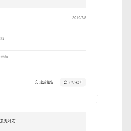
2019/7/8
情報
た商品
違反報告
いいね
0
床暖房対応