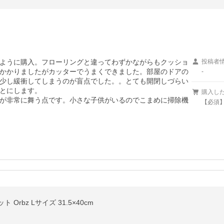
ように購入。フローリングと違ってわずかながらもクッショ
投稿者
かかりましたがカッターでうまくできました。部屋のドアの
-
少し緩衝してしまうのが盲点でした。。とても開閉しづらい
とにします。

購入し
が非常に舞う点です。小さな子供がいるのでこまめに掃除機
【必須】
rbz Lサイズ 31.5×40cm