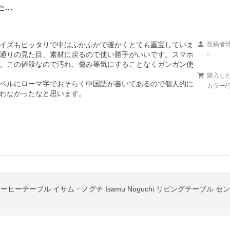
た…
イズもピッタリで中はふかふかで暖かくとても重宝していま
投稿者
通りの見た目、素材に戻るので使い勝手がいいです。スマホ
-
。この値段なので汚れ、傷み等気にすることなくガンガン使
購入し
ベルにローマ字でおそらく中国語が書いてあるので個人的に
カラー/
わなかったなと思います。
ーヒーテーブル イサム・ノグチ Isamu Noguchi リビングテーブル 