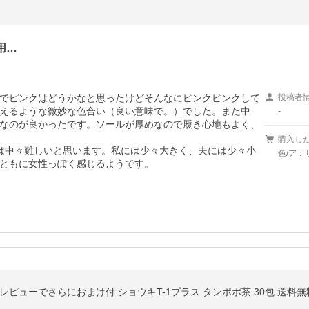
用…
でピンクはどうかなと思ったけどそんなにピンクピンクして
投稿者
えるような微妙な色合い（良い意味で。）でした。また中
-
なのが良かったです。ソールが厚めなので履き心地もよく、
購入し
は中々難しいと思います。私には少々大きく、夫には少々小
色/ア：
ともに女性っぽく感じるようです。
レビューでさらにおまけ付 ショウキT-1プラス タンポポ茶 30包 送料無