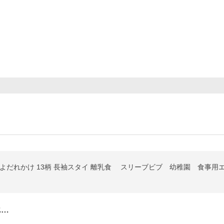
よだれかけ 13柄 長袖スタイ 離乳食 スリーブビブ 幼稚園 食事用エ
エ…