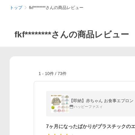
トップ
fkf********さんの商品レビュー
fkf********さんの商品レビュー
1
-
10
件 /
73
件
【即納】赤ちゃん お食事エプロン 
ハッピーファスィ
7ヶ月になったばかりがプラスチックの