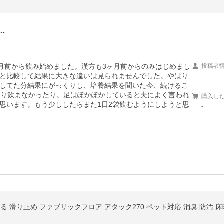
…
ヶ月前から飲み始めました。漢方も3ヶ月前からのみはじめまし
投稿者
と比較して結果に大きな違いは見られませんでした。やはり
-
してた分結果にがっくりし、培養結果を聞いた今、続けるこ
だり飲まなかったり。足はぽかぽかしていると夫によく言われ
購入し
思います。もう少ししたらまた1日2袋飲むようにしようと思
-
洗える 滑り止め ファブリックフロア アタック270 ペット対応 消臭 防汚 