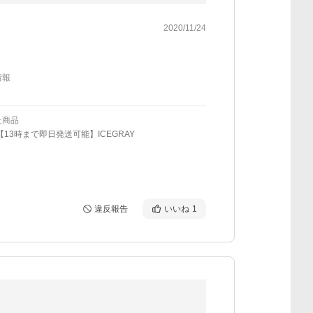
2020/11/24
情報
た商品
【13時まで即日発送可能】ICEGRAY
違反報告
いいね
1