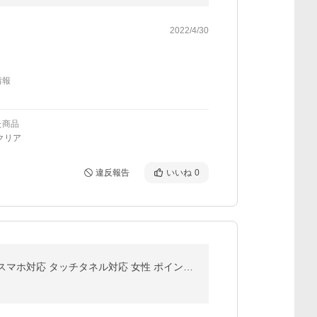
2022/4/30
情報
た商品
クリア
違反報告
いいね
0
手袋 レディース 手ぶくろ てぶくろ グローブ 冬 防寒 防風 保温 通勤 通学 自転車 サイクリング 防水 厚手 スマホ対応 タッチタネル対応 女性 ポイント消化