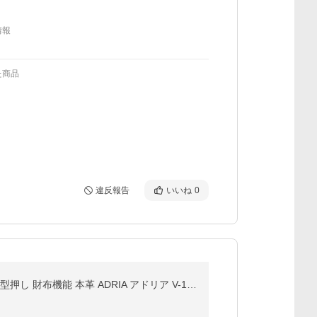
情報
た商品
違反報告
いいね
0
レビューで2000円CP ヴィオラドーロ スマホポシェット VIOLAd'ORO スマホケース ショルダー リザード 型押し 財布機能 本革 ADRIA アドリア V-1289