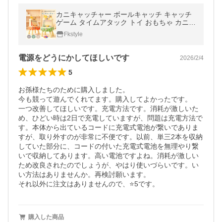
カニキャッチャー ボールキャッチ キャッチ
ゲーム タイムアタック トイ おもちゃ カニ
かに ボール プレゼント クリスマス 誕生日
Fkstyle
ギフト 子ども USB充電式
電源をどうにかしてほしいです
2026/2/4
5
お孫様たちのために購入しました。

今も競って遊んでくれてます。購入してよかったです。

一つ改善してほしいです。充電方法です。消耗が激しいた
め、ひどい時は2日で充電していますが、問題は充電方法で
す。本体から出ているコードに充電式電池が繋いでありま
すが、取り外すのが非常に不便です。以前、単三2本を収納
していた部分に、コードの付いた充電式電池を無理やり繋
いで収納してあります。高い電池ですよね。消耗が激しい
ため改良されたのでしょうが、やはり使いづらいです。い
い方法はありませんか。再検討願います。

それ以外に注文はありませんので、⭐️5です。
購入した商品