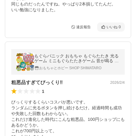
同じものだったんですね。やっぱり2本損してたんだ。

いい勉強になりました。
違反報告
いいね
0
もぐらパニック おもちゃ もぐらたたき 光る
ゲーム ミニもぐらたたきゲーム 音が鳴る 知
育 指先 脳の発達 脳トレ ストレス解消 ミニ
おもちゃとホビー SHOP SHIMATARO
ゲーム 電池式 ボタン電池
粗悪品すぎてびっくり‼️
2026/2/4
1
びっくりするくらいコスパが悪いです。

ランダムに光るボタンを押し続けるだけ。経過時間も成功
や失敗した回数もわからない。

これだけ進化した時代にこんな粗悪品。100円ショップにも
あるかどうか。

これが700円以上って。
