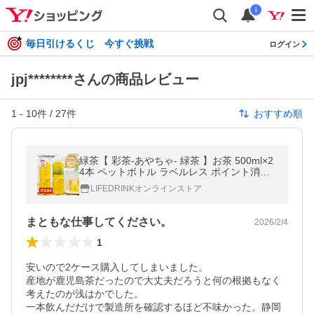
i
毎日引けるくじ 今すぐ挑戦
ログイン
jpj********さんの商品レビュー
1
-
10
件 /
27
件
おすすめ順
緑茶【 彩茶-あやちゃ- 緑茶 】お茶 500ml×2
4本 ペットボトル ラベルレス ポイント消化
まとめ買い 最短翌日お届け 日本茶 爆買
LIFEDRINKオンラインストア
まともな仕事してください。
2026/2/4
1
安いので2ケース購入してしまいました。

産地が鹿児島茶だったので大丈夫だろうと何の根拠もなく
考えたのが浅はかでした。

一本飲んだだけで製造所を確認するほど不味かった。静岡