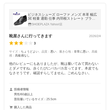
ビジネスシューズ ローファ メンズ 本革 幅広
3E 軽量 通勤 仕事 内羽根ストレート ブラッ
ク ウルトラライト ハイドロテック HD1507
SHOEPLAZA Yahoo!店
爆買
靴屋さんに行ってきます
2026/2/4
3
サイズ
：
ちょうどよい
、
品質
：
悪い
、
履き心地
：
非常に悪い
、
高級
感
：
高級感なし
他のレビューにもありましたが、靴は履いてみて買わない
とダメですね。歩くたびにパカパカ言ってます。本皮でも
なさそうです。確認すらしてません。ごめんなさい。
投稿者情報
男性/60歳以上
普段履いているサイズ：25.5cm
購入した商品