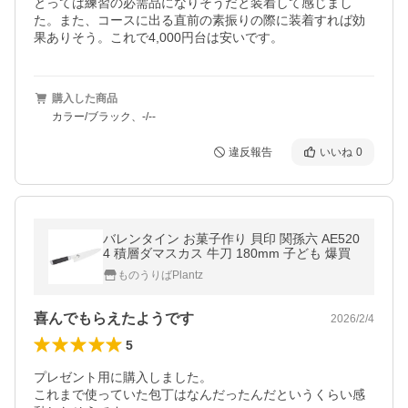
とっては練習の必需品になりそうだと装着して感じまし
た。また、コースに出る直前の素振りの際に装着すれば効
果ありそう。これで4,000円台は安いです。
購入した商品
カラー/ブラック、-/--
違反報告
いいね
0
バレンタイン お菓子作り 貝印 関孫六 AE520
4 積層ダマスカス 牛刀 180mm 子ども 爆買
ものうりばPlantz
喜んでもらえたようです
2026/2/4
5
プレゼント用に購入しました。

これまで使っていた包丁はなんだったんだというくらい感