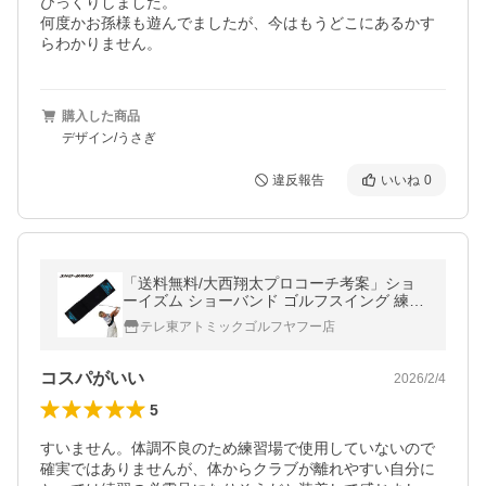
びっくりしました。

何度かお孫様も遊んでましたが、今はもうどこにあるかす
らわかりません。
購入した商品
デザイン/うさぎ
違反報告
いいね
0
「送料無料/大西翔太プロコーチ考案」ショ
ーイズム ショーバンド ゴルフスイング 練習
器具 SI-02M
テレ東アトミックゴルフヤフー店
コスパがいい
2026/2/4
5
すいません。体調不良のため練習場で使用していないので
確実ではありませんが、体からクラブが離れやすい自分に