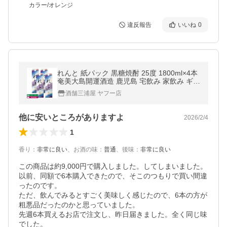
カラー/オレンジ
違反報告
いいね
0
れんと 紙パック 黒糖焼酎 25度 1800ml×4本
奄美大島開運酒造 鹿児島 宅飲み 家飲み ギフ
ト お中元 お祝い
酒舗三浦屋 ヤフー店
他に安いところがありますよ
2026/2/4
1
香り
：
非常に良い
、
お酒の味
：
普通
、
後味
：
非常に良い
この商品は約9,000円で購入しました。してしまいました。
以前、同額で6本購入できたので、そこのつもりで買い間違
ったのです。

ただ、飲んでみるとすごく美味しく感じたので、6本の方が
粗悪品だったのかと思っていました。

先週6本買えるお店で注文し、昨日届きました。全く同じ味
でした。
