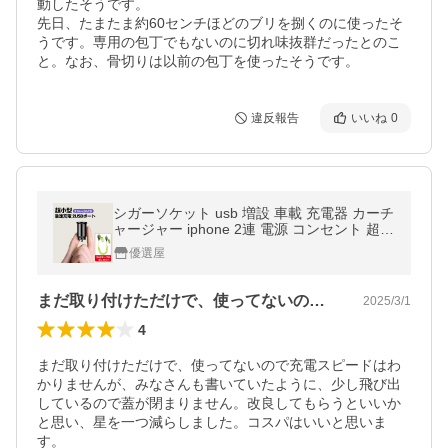
動したそうです。

先日、たまたま約60センチほどのブリを捌くのに使ったそ
うです。専用の包丁でもないのに切れ味抜群だったとのこ
と。なお、骨切りは以前の包丁を使ったそうです。
違反報告
いいね
0
シガーソケット usb 増設 車載 充電器 カーチ
ャージャー iphone 2連 電源 コンセント 超小
型 3.1A 4.8A PD QC3.0 急速 高速 12V/24V
優選屋
車用 ミニ スマホ
まだ取り付けただけで、使ってないので充…
2025/3/1
4
まだ取り付けただけで、使ってないので充電スピードはわ
かりませんが、みなさんも書いていたように、少し飛び出
しているので蓋が閉まりません。改良してもらうといいか
と思い、星を一つ減らしました。コスパはいいと思いま
す。