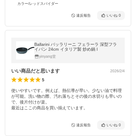
カラー/レッドスパイダー
違反報告
いいね
0
Ballarini バッラリーニ フェラーラ 深型フラ
イパン 24cm イタリア製 炒め鍋 I
yinyang堂
いい商品だと思います
2026/2/4
5
使いやすいです。例えば、熱伝導が早い。少ない油で料理
が可能。洗い物の際、汚れ落ちとその後の水切りも早いの
で、後片付けが楽。

最近はここの商品を買い揃えています。
違反報告
いいね
0