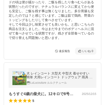
ドの頃は便が緩かったり、ご飯を残したり食べむらがある
状態だったのですが、ナチュラルバランスに変えてから便
も安定し、ご飯を残す事は無くなりました。多分胃腸も安
定したのでは？と感じています。ご飯は茹で鶏肉、野菜の
トッピングをしたりして食べさせています。

そして今回は少し味変させても良いかも。と思いこちらの
商品を注文しました。今はまだ今までのボディヘルスに混
ぜて食べさせている状態ですが、残さず全部食べているの
で切り替えも問題無いと思います。
違反報告
いいね
0
犬 レインコート 大型犬 中型犬 着せやすい
簡単 犬用レインコート ドッグウェア 雨具 犬
のカッパ いぬ 犬の服 袖 アウトドア 防水 梅
LuLucouture ルルクチュール
雨 雪 送料無料
もうすぐ4歳の柴犬に。12キロで8号を…
2025/12/15
5