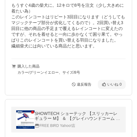
もうすぐ4歳の柴犬に。12キロで8号を注文（少し大きめに
着たい為）

このレインコートはリピート3回目になります（どうしても
マジックテープ部分が劣化してくるので）。2回買い替え3
回目に他の商品の手足まで覆えるレインコートに変えたの
ですが、それを着せると一向に歩かなくて困り果て。やっ
ぱりこのレインコートを買い替える羽目になりました。

繊細柴犬には向いている商品だと思います。
購入した商品
カラー/グリーンイエロー、サイズ/8号
違反報告
いいね
0
SHOWTECH ショーテック 【スリッカーレ
ギュラー M】 ＆ 【グレイハウンドコーム 19
cm】 グルーミング特別価格セット
FREE BIRD Yahoo!店