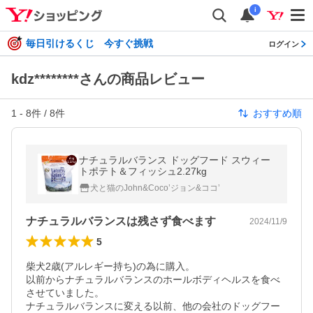
i
毎日引けるくじ 今すぐ挑戦
ログイン
kdz********さんの商品レビュー
1
-
8
件 /
8
件
おすすめ順
ナチュラルバランス ドッグフード スウィー
トポテト＆フィッシュ2.27kg
犬と猫のJohn&Coco’ジョン&ココ’
ナチュラルバランスは残さず食べます
2024/11/9
5
柴犬2歳(アルレギー持ち)の為に購入。

以前からナチュラルバランスのホールボディヘルスを食べ
させていました。

ナチュラルバランスに変える以前、他の会社のドッグフー