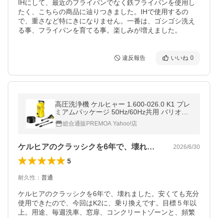
IHにして、最近のフライパンでなく鉄フライパンを使用し
たく、こちらの商品に辿りつきました。IHで使用するの
で、重さなど特にきになりません。一番は、ゴシゴシ洗え
違反報告
いいね
0
高圧洗浄機 ケルヒャー 1.600-026.0 K1 プレ
ミアムパッケージ 50Hz/60Hz共用 バリオス
プレーランス サイクロンジェットノズル 高
総合通販PREMOA Yahoo!店
圧8mホース KARCHER
ケルヒアのクラッシクを6年で、壊れまし…
2026/6/30
5
耐久性
：
普通
ケルヒアのクラッシクを6年で、壊れました。安くても充分
使用できたので、今回はK2に、乗り換えです。目標５年以
上。用途、毎週洗車、窓扉、コンクリートゾーンと、頻繁