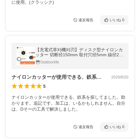
に使用。(クラッシク)
違反報告
いいね
0
【充電式草刈機刈刃】ディスク型ナイロンカ
ッター 切断径150mm 取付穴径5mm 線径2m
m ナイロンコード10メートル 草刈り機 コー
Outdoorlife
ドレス 草刈機部品 アクセサリー
ナイロンカッターが使用できる、鉄系を探…
2026/6/20
5
ナイロンカッターが使用できる、鉄系を探してました。助
かります。追記です。加工は、いるかもしれません。自分
は、Dそーの工具で解決しました。
違反報告
いいね
0