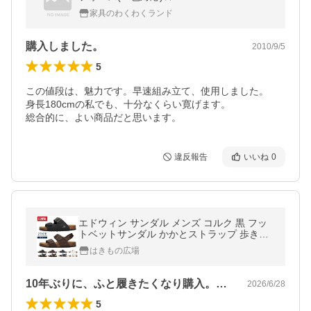
家具のわくわくランド
購入しました。
2010/9/5
5
この値段は、魅力です。早速組み立て、使用しました。

身長180cmの私でも、十分なくらい寛げます。

総合的に、よい商品だと思います。
違反報告
いいね
0
エドウィン サンダル メンズ コルク 黒 フッ
トベットサンダル かかとストラップ 歩きや
すい 疲れない 幅広 軽量 おしゃれ かかとな
はきもの広場
し EDWIN EB1001 EB1002 靴
10年ぶりに、ふと履きたくなり購入。皮…
2026/6/28
5