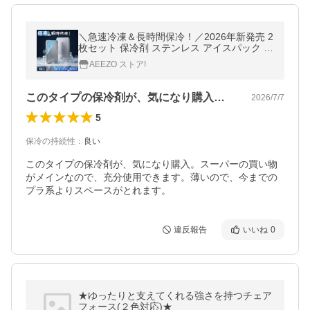
＼急速冷凍＆長時間保冷！／2026年新発売 2
枚セット 保冷剤 ステンレス アイスパック 冷
蔵冷凍対応 熱中症対策 アウトドア キャンプ
AEEZO ストア!
防災グッズ 繰り返し使える
このタイプの保冷剤が、気になり購入。ス…
2026/7/7
5
保冷の持続性
：
良い
このタイプの保冷剤が、気になり購入。スーパーの買い物
がメインなので、充分使用できます。薄いので、今までの
プラ系よりスペースがとれます。
違反報告
いいね
0
★ゆったりと支えてくれる強さを持つチェア
フォース(２色対応)★