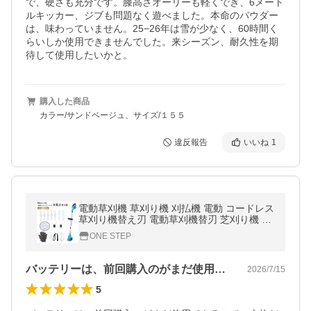
で、硬さも充分です。膝高さオーリーも軽くでき、6メート
ルキッカー、ジブも問題なく遊べました。本命のパウダー
は、味わっていません。25−26年は雪が少なく、60時間く
らいしか使用できませんでした。来シーズン、耐久性を期
待して使用したいかと。
購入した商品
カラー/サンドベージュ、サイズ/１５５
違反報告
いいね
1
電動草刈機 草刈り機 刈払機 電動 コードレス
草刈り機替え刃 電動草刈機替刃 芝刈り機 マ
キタバッテリー互換
ONE STEP
バッテリーは、前回購入のがまだ使用でき…
2026/7/15
5