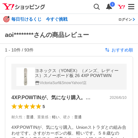
i
毎日引けるくじ 今すぐ挑戦
ログイン
aoi********さんの商品レビュー
1
-
10
件 /
93
件
おすすめ順
ヨネックス（YONEX）（メンズ、レディー
ス）スノーボード板 26 4XP POWTWIN
VictoriaSurf&SnowYahoo!店
4XP.POWTINが、気になり購入。…
2026/6/10
5
耐久性
：
普通
、
重量感
：
軽い
、
硬さ
：
普通
4XP.POWTINが、気になり購入。Unionストラダとの組み合
わせです。さすがカーボンの板、軽いです。５８歳なの