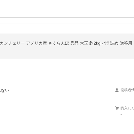
ンチェリー アメリカ産 さくらんぼ 秀品 大玉 約2kg バラ詰め 贈答用
れない
投稿者
-
購入し
-