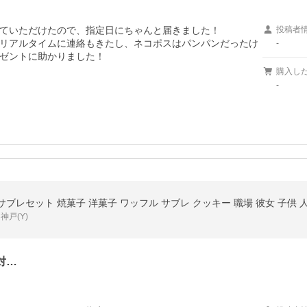
ていただけたので、指定日にちゃんと届きました！

投稿者
リアルタイムに連絡もきたし、ネコポスはパンパンだったけ
-
ゼントに助かりました！

購入し
-
レセット 焼菓子 洋菓子 ワッフル サブレ クッキー 職場 彼女 子供 人
戸(Y)
対…