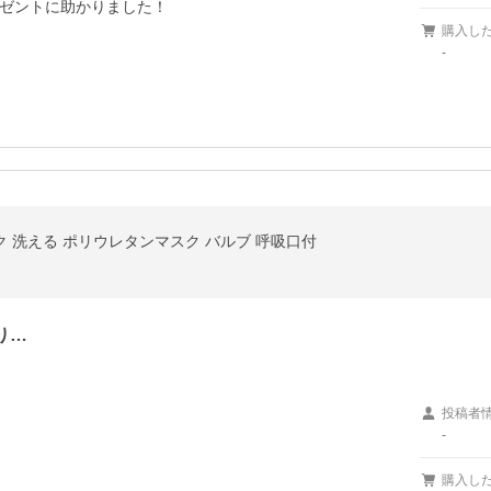
ゼントに助かりました！

購入し
-
ク 洗える ポリウレタンマスク バルブ 呼吸口付
り…
投稿者
-
購入し