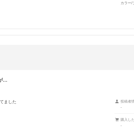
カラー/
が…
てました
投稿者
-
購入し
-