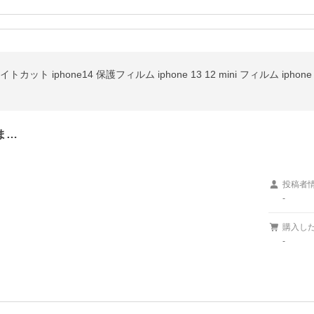
ま…
投稿者
-
購入し
-