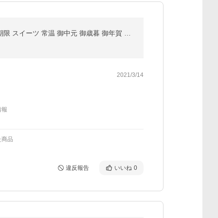
神戸プリン４個入り KBP-4 オリジナル手提げ袋付き トーラク 《のし対応》 神戸土産 ギフト 贈答品 賞味期限 スイーツ 常温 御中元 御歳暮 御年賀 御供
2021/3/14
情報
た商品
違反報告
いいね
0