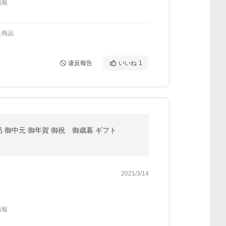
情報
た商品
違反報告
いいね
1
 御中元 御年賀 御祝 御歳暮 ギフト
2021/3/14
情報