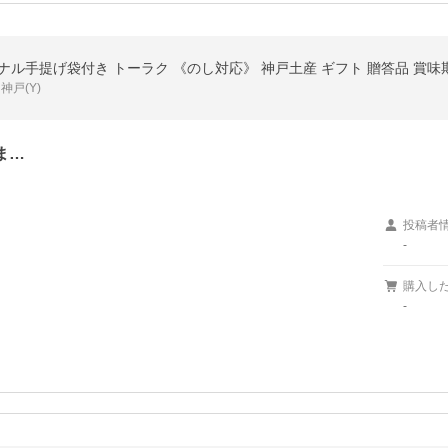
戸(Y)
ま…
投稿者
-
購入し
-