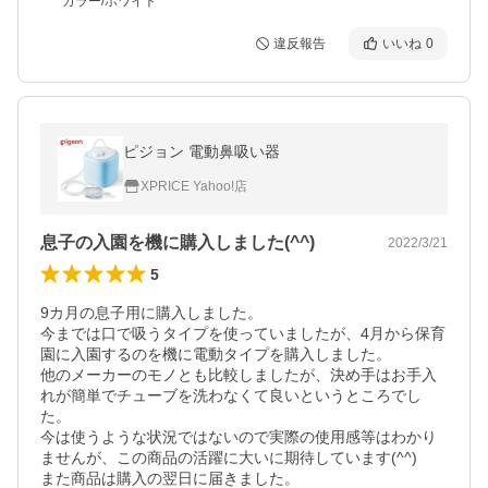
カラー/ホワイト
違反報告
いいね
0
ピジョン 電動鼻吸い器
XPRICE Yahoo!店
息子の入園を機に購入しました(^^)
2022/3/21
5
9カ月の息子用に購入しました。

今までは口で吸うタイプを使っていましたが、4月から保育
園に入園するのを機に電動タイプを購入しました。

他のメーカーのモノとも比較しましたが、決め手はお手入
れが簡単でチューブを洗わなくて良いというところでし
た。

今は使うような状況ではないので実際の使用感等はわかり
ませんが、この商品の活躍に大いに期待しています(^^)

また商品は購入の翌日に届きました。
