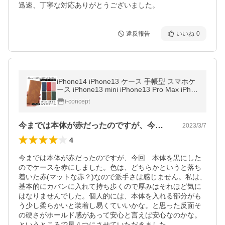
迅速、丁寧な対応ありがとうございました。
違反報告
いいね
0
iPhone14 iPhone13 ケース 手帳型 スマホケ
ース iPhone13 mini iPhone13 Pro Max iPho
ne SE2 iPhone12 iPhone12pro iPhoneSE3
i-concept
カバー 送料無料 セール
今までは本体が赤だったのですが、今回本…
2023/3/7
4
今までは本体が赤だったのですが、今回　本体を黒にした
のでケースを赤にしました。色は、どちらかというと落ち
着いた赤(マットな赤？)なので派手さは感じません。私は、
基本的にカバンに入れて持ち歩くので厚みはそれほど気に
はなりませんでした。個人的には、本体を入れる部分がも
う少し柔らかいと装着し易くていいかな。と思った反面そ
の硬さがホールド感があって安心と言えば安心なのかな。
というところで星４つにさせていただきました。