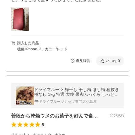
購入した商品
機種/iPhone13、カラー/レッド
違反報告
いいね
0
ドライフルーツ 梅干し 干し梅 ほし梅 種抜き
種なし 1kg 特選 大粒 果肉ふっくら しっとり
お茶請けに 爆買
ドライフルーツナッツ専門店小島屋
普段から乾燥ウメのお菓子を好んで食べて…
2025/6/3
5