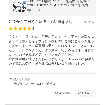
2580→2280更に15%OFF 最新型 骨伝導イ
ヤホン Bluetooth5.4 イヤホン 骨伝導 高音質
ワイヤレスイヤホン 耳を塞がない オープン
Livelylife
イヤー 軽量 防水 自転車 マイク
注文から二日くらいで手元に届きました。…
2026/3/28
5
注文から二日くらいで手元に届きました。子どもが耳をふ
さがすに使えるイヤフォンを探している時にこちらを見つ
けポチしました。保育園の子どもにはサイズが大きめでし
たが、ランニング等カラダを動かしている時に使う目的で
はないのでそれほど気になりませんでした。

操作性や耐久性はまだわかりませんが、Bluetoothで接続な
ので電話の受信もできる点は便利だなと思いました。
購入した商品
色/ブラック、サイズ/LX04通常版
違反報告
いいね
0