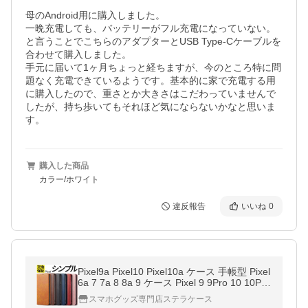
母のAndroid用に購入しました。

一晩充電しても、バッテリーがフル充電になっていない。
と言うことでこちらのアダプターとUSB Type-Cケーブルを
合わせて購入しました。

手元に届いて1ヶ月ちょっと経ちますが、今のところ特に問
題なく充電できているようです。基本的に家で充電する用
に購入したので、重さとか大きさはこだわっていませんで
したが、持ち歩いてもそれほど気にならないかなと思いま
す。
購入した商品
カラー/ホワイト
違反報告
いいね
0
Pixel9a Pixel10 Pixel10a ケース 手帳型 Pixel
6a 7 7a 8 8a 9 ケース Pixel 9 9Pro 10 10Pro
XL 10a ケース 手帳型ケース スマホケース
スマホグッズ専門店ステラケース
ピクセル10a ケース