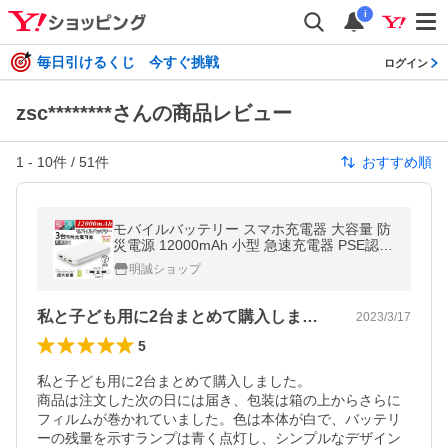
i
毎日引けるくじ 今すぐ挑戦
ログイン
zsc********さんの商品レビュー
1
-
10
件 /
51
件
おすすめ順
モバイルバッテリー スマホ充電器 大容量 防
災電源 12000mAh 小型 急速充電器 PSE認証
済 3台同時充電 iPhone/iPad/Android対応【P
明誠ショップ
L保険加入済み製品・安心】
私と子ども用に2台まとめて購入しました…
2023/3/17
5
私と子ども用に2台まとめて購入しました。

商品は注文した次の日には届き、包装は箱の上からさらに
フィルムが巻かれていました。色は本体が白で、バッテリ
ーの残量を示すランプは青く点灯し、シンプルなデザイン