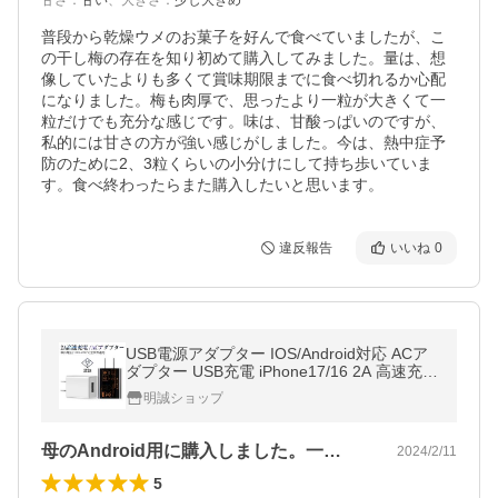
甘さ
：
甘い
、
大きさ
：
少し大きめ
普段から乾燥ウメのお菓子を好んで食べていましたが、こ
の干し梅の存在を知り初めて購入してみました。量は、想
像していたよりも多くて賞味期限までに食べ切れるか心配
になりました。梅も肉厚で、思ったより一粒が大きくて一
粒だけでも充分な感じです。味は、甘酸っぱいのですが、
私的には甘さの方が強い感じがしました。今は、熱中症予
防のために2、3粒くらいの小分けにして持ち歩いていま
す。食べ終わったらまた購入したいと思います。
違反報告
いいね
0
USB電源アダプター IOS/Android対応 ACア
ダプター USB充電 iPhone17/16 2A 高速充電
PSE認証 ゲーム機/スマホ充電器 ACコンセン
明誠ショップ
ト【PL保険加入済み製品・安心】
母のAndroid用に購入しました。一…
2024/2/11
5