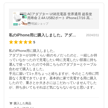
ACアダプター USB充電器 世界通用 超長使
用寿命 2.4A USB2ポート iPhone17/16 高品
質 PSE認証 スマホ充電器 ACコンセント 急
明誠ショップ
速充電【PL保険加入済み製品・安心】
私のiPhone用に購入しました。アダ…
2024/2/11
5
私のiPhone用に購入しました。

アダプターが10年くらい前のモノだったのと、一組しか持
っていなかったので充電したい時に充電したい部屋に持ち
運んで使っていたので今回こちらのアダプターとケーブル
合わせて購入しました。

手元に届いて1ヶ月ちょっと経ちますが、今のところ特に問
題なく充電できています。基本的に家で充電する用に購入
したので、重さとか大きさにはこだわっていませんでした
が、持ち歩いてもそれほど気にならないかなと思います。
購入した商品