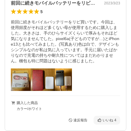
前回に続きモバイルバッテリーをリピ買い…
2023/3/23
5
前回に続きモバイルバッテリーをリピ買いです。今回は、
使用頻度がそれほど多くない母が使用するために購入しま
した。大きさは、手のひらサイズくらいで厚みもそれほど
気になりませんでした。pixel6a(子どものですが…)とiPhon
e13とも比べてみました。(写真あり)色は白で、デザインも
シンプルなのが私は気に入っています。手元に届いたばか
りなので充電の持ちや耐久性についてはまだわかりませ
ん。梱包も特に問題はないように感じました。
購入した商品
カラー/ホワイト
違反報告
いいね
4