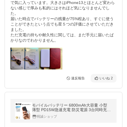
で気に入っています。大きさはiPhone13とほとんど変わら
ない感じで厚みも私的にはそれほど気になりませんでし
た。

届いた時点でバッテリーの残量が75%程あり、すぐに使う
ことができたという点でも星５つの評価にさせていただき
ました。

ただ充電の持ちや耐久性に関しては、まだ手元に届いたば
かりなのでわかりません。
違反報告
いいね
2
モバイルバッテリー 6800mAh大容量 小型
薄型 PD15W急速充電 防災電源 3台同時充電
iPhone17/iPhoneAir/16e充電 コンパクト 超
明誠ショップ
軽量【PL保険加入済み製品・安心】