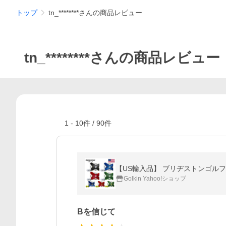
トップ
tn_********さんの商品レビュー
tn_********さんの商品レビュー
1
-
10
件 /
90
件
【US輸入品】 ブリヂストンゴルフ T
Golkin Yahoo!ショップ
Bを信じて