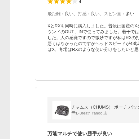
4
飛距離
：
良い
、
打感
：
良い
、
スピン量
：
多い
XとRXを同時に購入しました。普段は国産の
ウンドのOUT、INで使ってみました。若干で
した。人の感覚ですので微妙ですが私はRXの
悪くはなかったのですがヘッドスピードが48
はX、冬場はRXのような使い分けをしたいと
チャムス（CHUMS） ポーチ バッ
L-Breath Yahoo!店
万能マルチで使い勝手が良い