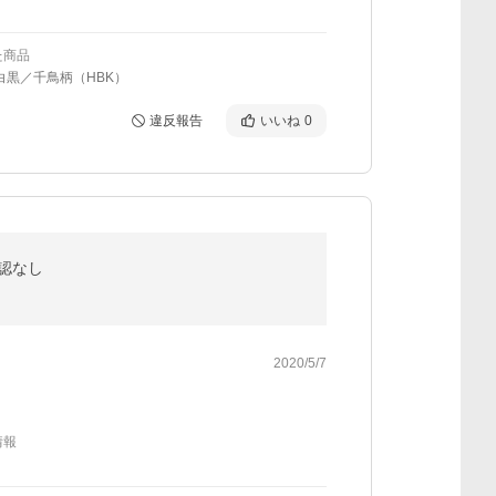
た商品
白黒／千鳥柄（HBK）
違反報告
いいね
0
認なし
2020/5/7
情報