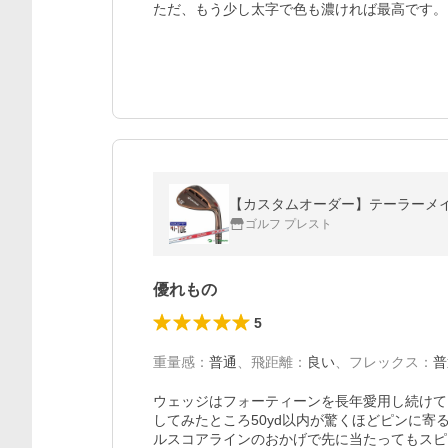
ただ、もう少し太字で色も濃ければ最高です。
【カスタムオーダー】テーラーメイド Tayl
ゴルフ プレスト
優れもの
5
重量感
：
普通
、
飛距離
：
良い
、
フレックス
：
普
ウェッジはフォーティーンを長年愛用し続けて
してみたところ50yd以内が驚くほどピンに寄
ルスコアラインのおかげで先に当たってもスピ