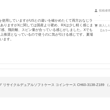
投稿者
-
Xを使用していますがUSとの違いを確かめたくて両方おなじラ
はありますがXに関しては国産より硬め、RXは少し軽く感じま
購入し
打感、飛距離、スピン量が合っている感じがしました。Xでも
【カラー
以上推奨となっているので使うのに気が引ける感じです。夏場
思います。
グ リサイクルデュアルソフトケース コインケース CH60-3138-Z189