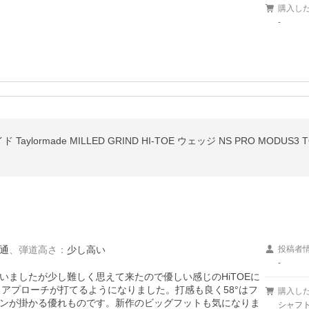
購入し
-
ormade MILLED GRIND HI-TOE ウェッジ NS PRO MODUS3 
通
、
弾道高さ
：
少し高い
投稿者
-
いましたが少し難しく思えて来たので優しい感じのHiTOEに
るアプローチが打てるようになりました。打感も良く58°はフ
購入し
ンが掛かる優れものです。新作のビッグフットも気になりま
シャフト