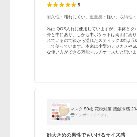
5
耐久性
：
壊れにくい
、
重量感
：
軽い
、
収納性
：
私はIQOS入れに使用していますが、本体と
外と中にあり、しかも中ポケットは両面にあり
れているので箱から溢れたスティック3本は収
して使っています。本来は小型のデジカメやS
な使い方ができる万能マルチケースだと思いま
マスク 50枚 花粉対策 接触冷感 2
インポートアイテム
顔大きめの男性でもいけるサイズ感