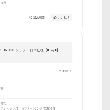
た商品
違反報告
いいね
1
TOUR 120 シャフト 日本仕様【■Tay■】
2019/11/8
情報
た商品
フレックス/S、ロフト-バウンス/52度-9度