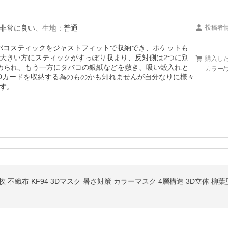
非常に良い
、
生地
：
普通
投稿者
-
タバコスティックをジャストフィットで収納でき、ポケットも
大きい方にスティックがすっぽり収まり、反対側は2つに別
購入し
められ、もう一方にタバコの銀紙などを敷き、吸い殻入れと
カラー/
Dカードを収納する為のものかも知れませんが自分なりに様々
す。
0枚 不織布 KF94 3Dマスク 暑さ対策 カラーマスク 4層構造 3D立体 