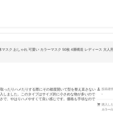
体マスク おしゃれ 可愛い カラーマスク 50枚 4層構造 レディース 大人用
が取ったりハメたりする際にその都度開いて型を整え直さない
投稿者
入しました。このタイプはサイズ的に小さめな物が多いので
-
さで、やはりハメやすくて良い感じです。価格も手頃なので
購入し
カラー/