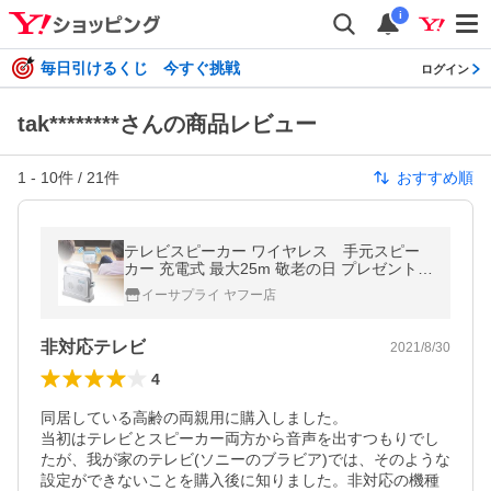
i
毎日引けるくじ 今すぐ挑戦
ログイン
tak********さんの商品レビュー
1
-
10
件 /
21
件
おすすめ順
テレビスピーカー ワイヤレス 手元スピー
カー 充電式 最大25m 敬老の日 プレゼント T
Vスピーカー EZ4-SP064W
イーサプライ ヤフー店
非対応テレビ
2021/8/30
4
同居している高齢の両親用に購入しました。

当初はテレビとスピーカー両方から音声を出すつもりでし
たが、我が家のテレビ(ソニーのブラビア)では、そのような
設定ができないことを購入後に知りました。非対応の機種