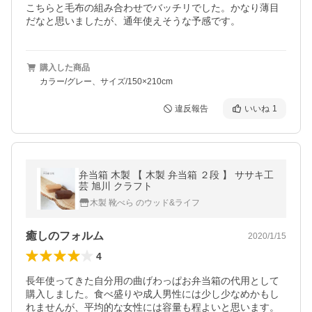
こちらと毛布の組み合わせでバッチリでした。かなり薄目
だなと思いましたが、通年使えそうな予感です。
購入した商品
カラー/グレー、サイズ/150×210cm
違反報告
いいね
1
弁当箱 木製 【 木製 弁当箱 ２段 】 ササキ工
芸 旭川 クラフト
木製 靴べら のウッド&ライフ
癒しのフォルム
2020/1/15
4
長年使ってきた自分用の曲げわっぱお弁当箱の代用として
購入しました。食べ盛りや成人男性には少し少なめかもし
れませんが、平均的な女性には容量も程よいと思います。