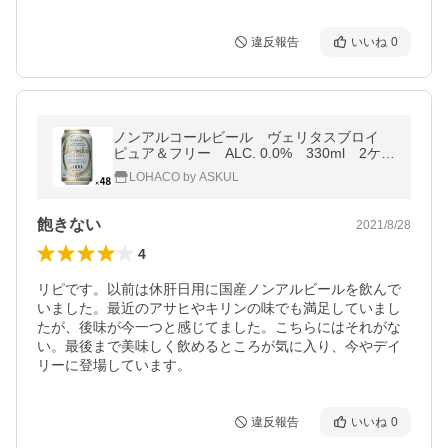
違反報告
いいね
0
ノンアルコールビール ヴェリタスブロイ
ピュア＆フリー ALC. 0.0% 330ml 2ケー
ス(48本)（イチオシ）
LOHACO by ASKUL
飽きない
2021/8/28
4
リピです。以前は休肝日用に国産ノンアルビールを飲んで
いました。最近のアサヒやキリンの味でも満足していまし
たが、後味が今一つと感じてました。こちらにはそれがな
い。最後まで美味しく飲めるところが気に入り、今やデイ
リーに登場しています。
違反報告
いいね
0