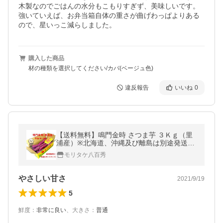
木製なのでごはんの水分もこもりすぎず、美味しいです。
強いていえば、お弁当箱自体の重さが曲げわっぱよりある
ので、星いっこ減らしました。
購入した商品
材の種類を選択してください/カバ(ベージュ色)
違反報告
いいね
0
【送料無料】鳴門金時 さつま芋 ３Ｋｇ（里
浦産）※北海道、沖縄及び離島は別途発送料
金が発生します
モリタケ八百秀
やさしい甘さ
2021/9/19
5
鮮度
：
非常に良い
、
大きさ
：
普通