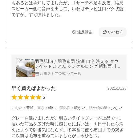
もあるとは承知してましたが、リサーチ不足を反省。結局
スピーカー側に音声を出して、いわばテレビは口パク状態
ですが、すぐ慣れました。
違反報告
いいね
8
羽毛肌掛け 羽毛布団 洗濯 自宅 洗える ダウ
ンケット ふとん シングルロング 昭和西川公
式 ダウン ダック 50% サイズ 150×210ｃｍ
西川ストア公式 ヤフー店
重量 0.25kg SL AZ8310
早く買えばよかった
2021/10/28
5
におい
：
普通
、
重さ
：
軽い
、
保温性
：
暖かい
、
詰め物の量
：
少ない
グレーを選びましたが、明るいライトグレーが上品です。
届いた商品を広げた時に感じたにおいは、１日干したら消
えたようで以後気にならず。冬本番に使う布団までの繋ぎ
に以前は毛布を重ねていましたが、今ひとつ。
