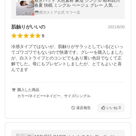
敷きパッド 天然素材 麻混 シングル 昭和西川
春夏 快眠 ミングル ベージュ グレー 人気 ラ
ンキング 丸洗い 人気 サラサラ お得2枚セッ
西川ストア公式 ヤフー店
ト 爆買
肌触りがいいの
2021/8/30
5
冷感タイプではないが、肌触りがサラッとしている(といっ
てゴワゴワでもない)ので快適です。グレーを購入しました
が、白ストライプとのコンビでもあり重い色目でなくて正
解でした。母にもプレゼントしましたが、とてもよいと喜
んでます
購入した商品
カラー/ネイビー×ネイビー、サイズ/シングル
違反報告
いいね
0