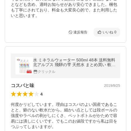
となども含め、適時お知らせがあり安心できました。梱包
も丁寧にされており、料金も大変良心的で、また利用した
いと思います。
違反報告
いいね
0
水 ミネラルウォーター 500ml 48本 送料無料
北アルプス 飛騨の雫 天然水 まとめ買い 軟水
ギフト こどもの日 母の日
クリックル
コスパと味
2019/9/25
4
何度かリピしています。理由はコスパのよい国産であるこ
とと、癖のない軟水だから。細かい点としては段ボールの
強度やラベルの剥がしにくさ、ペットボトルがかためで容
易には潰しにくいです。でもこのお値段ですから私は目を
つぶってしまいますが。