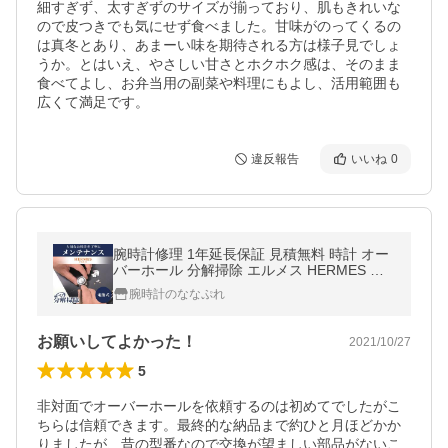
細すぎず、太すぎずのサイズが揃っており、肌もきれいな
ので皮つきでも気にせず食べました。甘味がのってくるの
は真冬とあり、あまーい味を期待される方は様子見でしょ
うか。とはいえ、やさしい甘さとホクホク感は、そのまま
食べてよし、お弁当用の副菜や料理にもよし、活用範囲も
広くて満足です。
違反報告
いいね
0
腕時計修理 1年延長保証 見積無料 時計 オー
バーホール 分解掃除 エルメス HERMES ク
ォーツ 電池式 送料無料
腕時計のななぷれ
お願いしてよかった！
2021/10/27
5
非対面でオーバーホールを依頼するのは初めてでしたがこ
ちらは信頼できます。最終的な納品まで約ひと月ほどかか
りましたが、昔の型番なので交換が望ましい部品がないこ