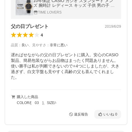
10年保証 CASIO カシオ スタンダード メン
ズ 腕時計 レディース キッズ 子供 男の子 女
の子 チープカシオ チプカシ アナログ ゴール
TIME LOVERS
ド 金 ブラック 黒
父の日プレゼント
2019/6/29
4
品質
：
良い
、
見やすさ
：
非常に悪い
遅ればせながらの父の日プレゼントに購入。安心のCASIO
製品、簡易包装ながらお品物はまったく問題ありません。
使い勝手は私が判断できないので⭐️4つにしましたが、大き
過ぎず、白文字盤も見やすく高齢の父も喜んでくれまし
た。
購入した商品
COLOR/[ 03 ]、SIZE/-
違反報告
いいね
0