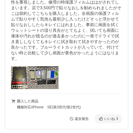
性を重視しました。修理の時保護フィルムははがされてし
まいます。店で3,500円で貼りなおしを勧められましたがそ
こは節約してこちらを購入しました。全画面の保護フィル
ムで貼りやすく気泡も最初少し入ったけどそっと浮かせて
貼りなおししたらキレイにはれました。事前に画面を拭く
ウェットシートの湿り具合がとてもよく、拭いても画面に
液体や汚れが残るのが過去多かったのに一発でドライで拭
き直ししなくてもキレイに拭き取れて拭きやすかったのが
良かったです。ブルーライトカットが入っていて、付けて
ない時と比較して少し画面が黄色がかったようにはなりま
す。
購入した商品
機種対応/iPhone SE(第3世代/第2世代)
違反報告
いいね
3