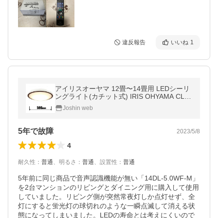
違反報告
いいね
1
アイリスオーヤマ 12畳〜14畳用 LEDシーリ
ングライト(カチット式) IRIS OHYAMA CL14
DL-5.11WFV-M 返品種別A
Joshin web
5年で故障
2023/5/8
4
耐久性
：
普通
、
明るさ
：
普通
、
設置性
：
普通
5年前に同じ商品で音声認識機能が無い「14DL-5.0WF-M」
を2台マンションのリビングとダイニング用に購入して使用
していました。リビング側が突然常夜灯しか点灯せず、全
灯にすると蛍光灯の球切れのような一瞬点滅して消える状
態になってしまいました。LEDの寿命とは考えにくいので