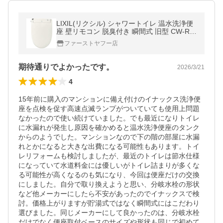
LIXIL(リクシル) シャワートイレ 温水洗浄便
座 壁リモコン 脱臭付き 瞬間式 旧型 CW-RW
A2 BN8 オフホワイト 【在庫有り】
ファーストヤフー店
期待通りでよかったです。
2026/3/21
4
15年前に購入のマンションに備え付けのイナックス洗浄便
座を点検を促す高速点滅ランプがついていても使用上問題
なかったので使い続けていました。でも最近になりトイレ
に水漏れが発生し原因を確かめると温水洗浄便座のタンク
からのようでした。マンションなので下の階の部屋に水漏
れとかになると大きな出費になる可能性もあります。トイ
レリフォームも検討しましたが、最近のトイレは節水仕様
になっていて水道料金には優しいがトイレ詰まりが多くな
る可能性が高くなるのも気になり、今回は便座だけの交換
にしました。自分で取り換えようと思い、分岐水栓の形状
など他メーカーにしたら不安があったのでイナックスで検
討。価格上がりますが貯湯式ではなく瞬間式にはこだわり
選びました。同じメーカーにして良かったのは、分岐水栓
だけでなく便座取付ベースのサイズや形状も同じで初めて