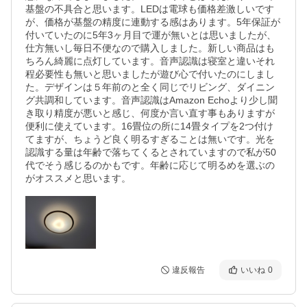
基盤の不具合と思います。LEDは電球も価格差激しいです
が、価格が基盤の精度に連動する感はあります。5年保証が
付いていたのに5年3ヶ月目で運が無いとは思いましたが、
仕方無いし毎日不便なので購入しました。新しい商品はも
ちろん綺麗に点灯しています。音声認識は寝室と違いそれ
程必要性も無いと思いましたが遊び心で付いたのにしまし
た。デザインは５年前のと全く同じでリビング、ダイニン
グ共調和しています。音声認識はAmazon Echoより少し聞
き取り精度が悪いと感じ、何度か言い直す事もありますが
便利に使えています。16畳位の所に14畳タイプを2つ付け
てますが、ちょうど良く明るすぎることは無いです。光を
認識する量は年齢で落ちてくるとされていますので私が50
代でそう感じるのかもです。年齢に応じて明るめを選ぶの
がオススメと思います。
違反報告
いいね
0