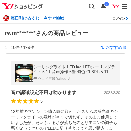
i
毎日引けるくじ 今すぐ挑戦
ログイン
rwm********さんの商品レビュー
1
-
10
件 /
199
件
おすすめ順
シーリングライト LED led LEDシーリングラ
イト 5.11 音声操作 6畳 調色 CL6DL-5.11WF
V-U・M アイリスオーヤマ 節電 省エネ 電気
ウエノ電器 Yahoo!店
代 節電対策
音声認識設定不用は助かります
2022/2/20
5
12年前のマンション購入時に取付したスリム球蛍光管のシ
ーリングライトの電球が今まで切れず、そのまま使用して
いましたが、だいぶ明るさが落ちたのとリモコンの調子も
悪くなってきたのでLEDに切り替えようと思い購入しまし