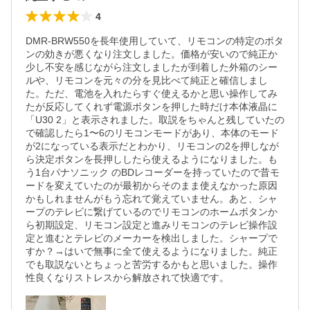
4
DMR-BRW550を長年使用していて、リモコンの特定のボタ
ンの効きが悪くなり注文しました。価格が安いので純正か
少し不安を感じながら注文しましたが到着した外箱のシー
ルや、リモコンを元々の分を見比べて純正と確信しまし
た。ただ、電池を入れたらすぐ使えるかと思い操作してみ
たが反応してくれず電源ボタンを押した時だけ本体液晶に
「U30 2」と表示されました。取説をちゃんと残していたの
で確認したら1〜6のリモコンモードがあり、本体のモード
が2になっている表示だとわかり、リモコンの2を押しなが
ら決定ボタンを長押ししたら使えるようになりました。も
う1台パナソニック のBDレコーダーを持っていたので昔モ
ードを変えていたのが最初からそのまま使えなかった原因
かもしれませんがもう忘れて覚えていません。あと、シャ
ープのテレビに繋げているのでリモコンのホームボタンか
ら初期設定、リモコン設定と進みリモコンのテレビ操作設
定と進むとテレビのメーカーを検出しました。シャープで
すか？→はいで無事に全て使えるようになりました。純正
でも取説ないとちょっと苦労するかもと思いました。操作
性良くなりストレスから解放されて快適です。