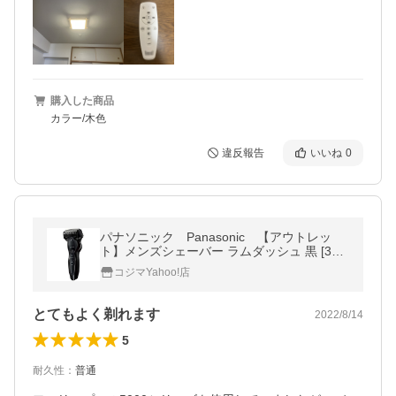
購入した商品
カラー/木色
違反報告
いいね
0
パナソニック Panasonic 【アウトレッ
ト】メンズシェーバー ラムダッシュ 黒 [3枚
刃 /AC100V-240V] ES-CST2T-K
コジマYahoo!店
とてもよく剃れます
2022/8/14
5
耐久性
：
普通