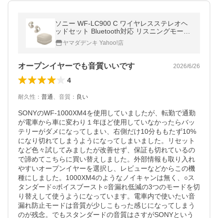
ソニー WF-LC900 C ワイヤレスステレオヘ
ッドセット Bluetooth対応 リスニングモード
切替 IPX4防水 グレージュ
ヤマダデンキ Yahoo!店
オープンイヤーでも音質いいです
2026/6/26
4
耐久性
：
普通
、
音質
：
良い
SONYのWF-1000XM4を使用していましたが、転勤で通勤
が電車から車に変わり１年ほど使用していなかったらバッ
テリーがダメになってしまい、右側だけ10分ももたず10%
になり切れてしまうようになってしまいました。リセット
など色々試してみましたが改善せず、保証も切れているの
で諦めてこちらに買い替えしました。外部情報も取り入れ
やすいオープンイヤーを選択し、レビューなどからこの機
種にしました。1000XM4のようなノイキャンは無く、○ス
タンダード○ボイスブースト○音漏れ低減の3つのモードを切
り替えして使うようになっています。電車内で使いたい音
漏れ防止モードは音質が少しこもった感じになってしまう
のが残念。でもスタンダードの音質はさすがSONYという