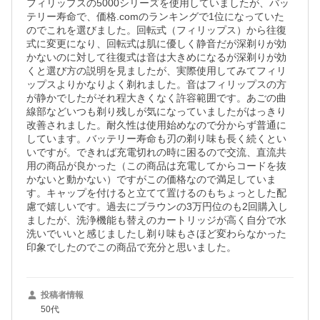
フィリップスの5000シリーズを使用していましたが、バッ
テリー寿命で、価格.comのランキングで1位になっていた
のでこれを選びました。回転式（フィリップス）から往復
式に変更になり、回転式は肌に優しく静音だが深剃りが効
かないのに対して往復式は音は大きめになるが深剃りが効
くと選び方の説明を見ましたが、実際使用してみてフィリ
ップスよりかなりよく剃れました。音はフィリップスの方
が静かでしたがそれ程大きくなく許容範囲です。あごの曲
線部などいつも剃り残しが気になっていましたがはっきり
改善されました。耐久性は使用始めなので分からず普通に
しています。バッテリー寿命も刃の剃り味も長く続くとい
いですが。できれば充電切れの時に困るので交流、直流共
用の商品が良かった（この商品は充電してからコードを抜
かないと動かない）ですがこの価格なので満足していま
す。キャップを付けると立てて置けるのもちょっとした配
慮で嬉しいです。過去にブラウンの3万円位のも2回購入し
ましたが、洗浄機能も替えのカートリッジが高く自分で水
洗いでいいと感じましたし剃り味もさほど変わらなかった
印象でしたのでこの商品で充分と思いました。
投稿者情報
50代