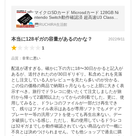
マイクロSDカード Microsdカード 128GB Ni
ntendo Switch動作確認済 超高速U3 Class10
HD録画対応 任天堂スイッチ 128ギガ メモリ
RUCHIRA生活館
ーカード 送料無料
本当に128ギガの容量があるのかな？
2022/9/11
1
品質
：
非常に悪い
配送が遅すぎる。確かに下の方に18〜30日かかると記入が
あるが、送付されたのが30日ギリギリ。私含めこれを見落
とし注文している人がレビューを見たら多いのが分かる。
この位の価格の商品で納期1ヶ月ならもっと上部に大きく表
示すべき。旅行でドラレコに使いたくて注文しましたが旅
行から帰って2週間以上たってからの到着でした。更に、使
用してみると、ドラレコのファイルが一部だけ再生でき
て、残りはファイル表示はあるが専用ソフトでもメディア
プレーヤー等の汎用ソフトを使っても再生出来ない。デー
タ破損している感じ。ただし、私の使用しているドラレコ
は32ギガまでしか動作確認されていない商品なので一概に
不良とは決めつけられません。でも他ショップで過去に購