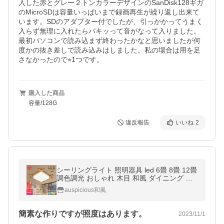
入した赤とグレー２トンカラーデザインのSanDisk128ギガ
のMicroSDは容量いっぱいまで録画再生が繰り返し出来て
います。SDのアダプター付でしたが、引っかかってうまく
入らず無理に入れたらパキッって音がなって入りました。
最初パソコンで読み込まず終わったかなと思いましたが何
度かの抜き差しで読み込みはしました。私の場合は用を足
さなかったので⭐︎1つです。
購入した商品
容量/128G
違反報告
いいね
2
シーリングライト 照明器具 led 6畳 8畳 12畳
調色調光 おしゃれ 木目 和風 ダイニング リ
ビング キッチン 寝室 部屋 和室 洋室 玄関 天
auspicious和風
井照明 インテリア照明
簡素な作りですが照度はあります。
2023/11/1