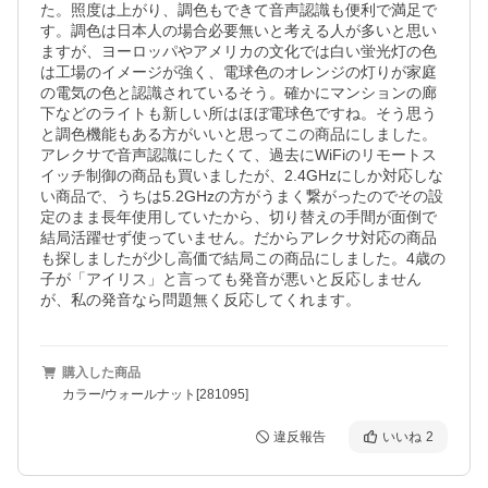
た。照度は上がり、調色もできて音声認識も便利で満足で
す。調色は日本人の場合必要無いと考える人が多いと思い
ますが、ヨーロッパやアメリカの文化では白い蛍光灯の色
は工場のイメージが強く、電球色のオレンジの灯りが家庭
の電気の色と認識されているそう。確かにマンションの廊
下などのライトも新しい所はほぼ電球色ですね。そう思う
と調色機能もある方がいいと思ってこの商品にしました。
アレクサで音声認識にしたくて、過去にWiFiのリモートス
イッチ制御の商品も買いましたが、2.4GHzにしか対応しな
い商品で、うちは5.2GHzの方がうまく繋がったのでその設
定のまま長年使用していたから、切り替えの手間が面倒で
結局活躍せず使っていません。だからアレクサ対応の商品
も探しましたが少し高価で結局この商品にしました。4歳の
子が「アイリス」と言っても発音が悪いと反応しません
が、私の発音なら問題無く反応してくれます。
購入した商品
カラー/ウォールナット[281095]
違反報告
いいね
2