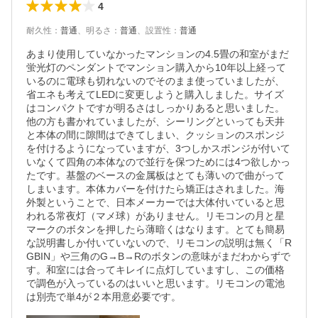
4
耐久性
：
普通
、
明るさ
：
普通
、
設置性
：
普通
あまり使用していなかったマンションの4.5畳の和室がまだ
蛍光灯のペンダントでマンション購入から10年以上経って
いるのに電球も切れないのでそのまま使っていましたが、
省エネも考えてLEDに変更しようと購入しました。サイズ
はコンパクトですが明るさはしっかりあると思いました。
他の方も書かれていましたが、シーリングといっても天井
と本体の間に隙間はできてしまい、クッションのスポンジ
を付けるようになっていますが、3つしかスポンジが付いて
いなくて四角の本体なので並行を保つためには4つ欲しかっ
たです。基盤のベースの金属板はとても薄いので曲がって
しまいます。本体カバーを付けたら矯正はされました。海
外製ということで、日本メーカーでは大体付いていると思
われる常夜灯（マメ球）がありません。リモコンの月と星
マークのボタンを押したら薄暗くはなります。とても簡易
な説明書しか付いていないので、リモコンの説明は無く「R
GBIN」や三角のG→B→Rのボタンの意味がまだわからずで
す。和室には合ってキレイに点灯していますし、この価格
で調色が入っているのはいいと思います。リモコンの電池
は別売で単4が２本用意必要です。