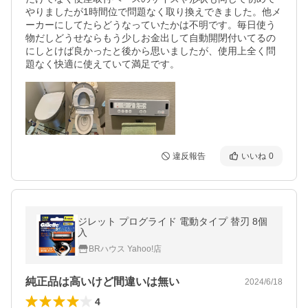
やりましたが1時間位で問題なく取り換えできました。他メ
ーカーにしてたらどうなっていたかは不明です。毎日使う
物だしどうせならもう少しお金出して自動開閉付いてるの
にしとけば良かったと後から思いましたが、使用上全く問
題なく快適に使えていて満足です。
違反報告
いいね
0
ジレット プログライド 電動タイプ 替刃 8個
入
BRハウス Yahoo!店
純正品は高いけど間違いは無い
2024/6/18
4