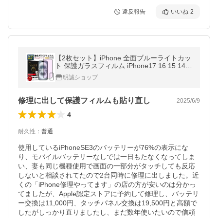
違反報告
いいね
2
【2枚セット】iPhone 全面ブルーライトカッ
ト 保護ガラスフィルム iPhone17 16 15 14シ
リーズ SE 13 pro Max plus 12 mini SE3 SE2
明誠ショップ
(第三 第二世代) 11 17e
修理に出して保護フィルムも貼り直し
2025/6/9
4
耐久性
：
普通
使用しているiPhoneSE3のバッテリーが76%の表示にな
り、モバイルバッテリーなしでは一日もたなくなってしま
い、妻も同じ機種使用で画面の一部分がタッチしても反応
しないと相談されてたので2台同時に修理に出しました。近
くの「iPhone修理やってます」の店の方が安いのは分かっ
てましたが、Apple認定ストアに予約して修理し、バッテリ
ー交換は11,000円、タッチパネル交換は19,500円と高額で
したがしっかり直りましたし、まだ数年使いたいので信頼