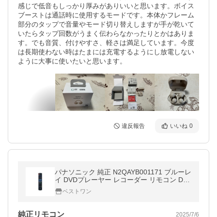
感じで低音もしっかり厚みがありいいと思います。ボイス
ブーストは通話時に使用するモードです。本体かフレーム
部分のタップで音量やモード切り替えしますが手が乾いて
いたらタップ回数がうまく伝わらなかったりとかはありま
す。でも音質、付けやすさ、軽さは満足しています。今度
は長期使わない時はたまには充電するようにし放電しない
ように大事に使いたいと思います。
違反報告
いいね
0
パナソニック 純正 N2QAYB001171 ブルーレ
イ DVDプレーヤー レコーダー リモコン DIG
A ディーガ Panasonic
ベストワン
純正リモコン
2025/7/6