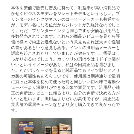
本体を安価で販売し普及に努めて、利益率が高い消耗品で
かせぐビジネスモデルをジレットモデルというらしい。プ
リンターのインクやネスレのコーヒーメーカーも共通する
が、モデル名になる位だからジレットが先駆けなのでしょ
う。ただ、プリンターインクも同じですが安価な汎用品も
多数発売されています。これらの商品レビューを見たら評
価は様々で純正と遜色ないという意見もあれば大きく性能
の差があるという意見もある。インクの汎用品メーカーも
訴訟を起こされたりしていましたが健在ですし、需要はし
っかりあるのでしょう。カミソリの刃はやはりドイツ製が
いいというイメージがあり、私は今回純正品を選びまし
た。ただパッケージを見ると純正品でもドイツ製とアメリ
カ製の可能性もあるらしいです。使用感は期待通りで最初
に買った本体を初めて使った時と同じいい切れ味で電動シ
ェーバーより深剃りができる印象で満足です。汎用品か純
正の判断はレビューに頼るより、自分の判断で決める方が
いいと思います。汎用品よりだいぶ高価ですが、純正品を
実店舗の薬局チェーンなどより安く購入できて良かったで
す。