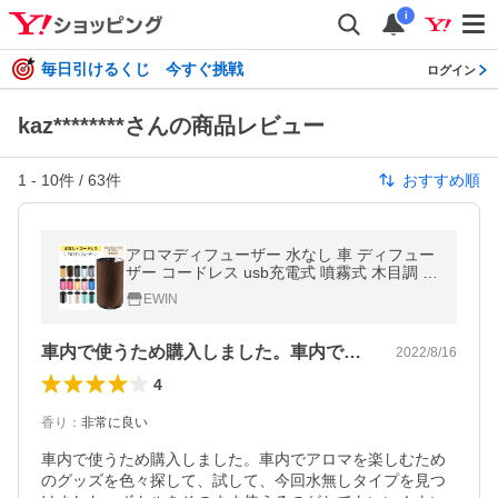
i
毎日引けるくじ 今すぐ挑戦
ログイン
kaz********さんの商品レビュー
1
-
10
件 /
63
件
おすすめ順
アロマディフューザー 水なし 車 ディフュー
ザー コードレス usb充電式 噴霧式 木目調 ネ
ブライザー式 芳香剤 小型 静音 リラックス
EWIN
ギフト 20mlボルト付き
車内で使うため購入しました。車内でアロ…
2022/8/16
4
香り
：
非常に良い
車内で使うため購入しました。車内でアロマを楽しむため
のグッズを色々探して、試して、今回水無しタイプを見つ