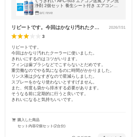
くうきれい AFC-503 エアコン送風ファン洗
浄剤 2個セット 養生シート付き エアコン掃
除 ファン洗浄 カビ ニオイ
arc reve
リピートです。今回はかなり汚れたクーラ…
2026/7/31
3
リピートです。

今回はかなり汚れたクーラーに使いました。

きれいにするのはコツがいります。

フィンは歯ブラシなどでこすらないとだめです。

重労働なのでやる気になるのに時間がかかりました。

リンス液は少なすぎなので星減らしました。

スプレーをかなり使わないとすすげません。

また、何度も袋から排水する必要があります。

そうなる前に定期的に行うと良いです。

きれいになると気持ちいいです。
購入した商品
セット内容/2個セット(2台分)