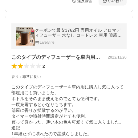
違反報告
いいね
0
クーポンで最安3762円 専用オイル アロマデ
ィフューザー 水なし コードレス 車用 噴霧式
ディフューザー アロマ usb充電式静音ネブ
Livelylife
ライザー 漏れ防止 車 1位獲得
このタイプのディフューザーを車内用に購…
2022/11/20
2
香り
：
非常に良い
このタイプのディフューザーを車内用に購入し気に入って
部屋用にも買いました。

ボトルをそのまま使えるのでとても便利です。

一度充電するとかなりもちます。

部屋に香りが拡散するのが早い。

タイマーや噴射時間設定がとても便利。

買って良かった。薄い木の色も可愛くて気に入りました。

追記

1年経たずに壊れたので星減らしました。
