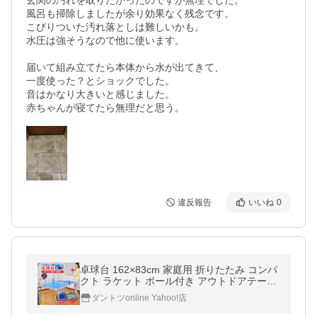
玄関の汚れを取りたかったのですが無理でした。

風呂も掃除しましたが余り効果なく残念です。

こびりついた汚れ落としは難しいかも。

水圧は強そうなので他に使います。

届いて組み立てたら本体から水が出てきて、

一度使った？とショックでした。

音はかなり大きいと感じました。

赤ちゃんが寝てたら無理だと思う。
違反報告
いいね
0
卓球台 162×83cm 家庭用 折りたたみ コンパ
クト ラケット ボール付き アウトドアテーブ
ル 簡単 卓球セット ピンポン スポーツ 人気
ダントツonline Yahoo!店
おすすめ 爆買