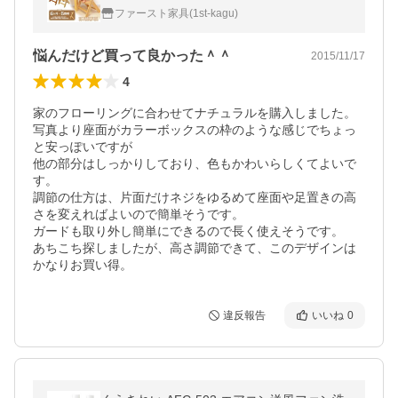
ドチェア】【木製チェア】【子供家具】【高
ファースト家具(1st-kagu)
さ調節可能】【在庫限り】
悩んだけど買って良かった＾＾
2015/11/17
4
家のフローリングに合わせてナチュラルを購入しました。

写真より座面がカラーボックスの枠のような感じでちょっ
と安っぽいですが

他の部分はしっかりしており、色もかわいらしくてよいで
す。

調節の仕方は、片面だけネジをゆるめて座面や足置きの高
さを変えればよいので簡単そうです。

ガードも取り外し簡単にできるので長く使えそうです。

あちこち探しましたが、高さ調節できて、このデザインは
かなりお買い得。
違反報告
いいね
0