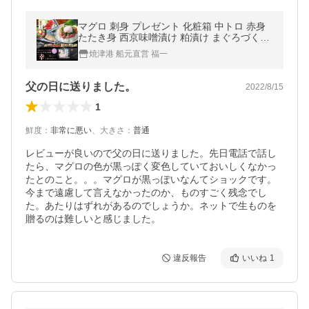
マグロ 刺身 プレゼント 化粧箱 中トロ 赤身
たたき身 西京味噌漬け 粕漬け まぐろづくし
特選「幸」 豪華8点 86264
焼津港 船元直営 福一
父の日に送りました。
2022/8/15
1
鮮度
：
非常に悪い
、
大きさ
：
普通
レビューが良いので父の日に送りました。先日電話で話し
たら、マグロの色が黒っぽく変色していておいしくなかっ
たとのこと。。。マグロが黒っぽいなんてショックです。
今まで遠慮して言えなかったのか、ものすごく残念でし
た。あたりはずれがあるのでしょうか。ネットで生ものを
贈るのは難しいと感じました。
違反報告
いいね
1