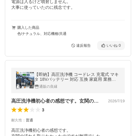
電源は入るけど噴射しません。

大事に使っていたのに残念です。
購入した商品
色/ナチュラル、対応機種/共通
違反報告
いいね
0
【即納】高圧洗浄機 コードレス 充電式 マキ
タ 18Vバッテリー 対応 互換 家庭用 業務用 6
in1 強力噴射 収納ケース付き 静音 高性能 水
通販の良縁
道接続 洗車機 大掃除 女性
高圧洗浄機初心者の感想です。玄関の汚れ…
2026/7/19
3
耐久性
：
普通
高圧洗浄機初心者の感想です。
