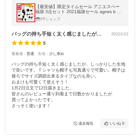
【最安値】限定タイムセール アニエスベー
福袋 3点セット 2021福袋セール agnes b ア
ニエスベートートバッグ ｔシャツ キャップ
PPショップ
無料プレゼント 2022年新春福袋
バッグの持ち手短く太く感じましたが、し…
2022/1/12
5
重量感
：
普通
、
生地
：
少し厚め
バッグの持ち手短く太く感じましたが、しっかりした生地
で良いです。Ｔシャツも帽子も写真通りで可愛い。帽子は
後ろでサイズ調節出来るタイプなのも良い。

おまけも可愛くて使えそう！

1月2日注文で12日届きました。

皆さんのレビュー通り到着まで日数かかりましたが

買ってよかったです。

さっそく使います！
違反報告
いいね
0