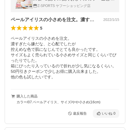
FE99% ふつう 小さめ ゆうパケット （ネコ
Z-SPORTS ヤフーショッピング店
ポス配送） 爆買
ペールアイリスの小さめを注文。濃すぎた…
2022/1/15
5
ペールアイリスの小さめを注文。

濃すぎたら嫌だな、と心配でしたが

控えめな色で肌になじんでとても良かったです。

サイズもよく売られている小さめサイズと同じくらいでぴ
ったりでした。

箱にぴったり入っているので折れが少し気になるくらい。

50円引きクーポンで少しお得に購入出来ました。

他の色も試したいです。
購入した商品
カラー/07.ペールアイリス、サイズ/やや小さめ(16cm)
違反報告
いいね
0