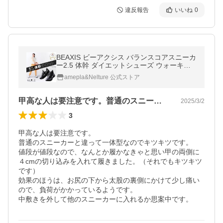
違反報告
いいね
0
BEAXIS ビーアクシス バランスコアスニーカ
ー2.5 体幹 ダイエットシューズ ウォーキン
グ 厚底 美姿勢 レディース メンズ
amepla&Nelture 公式ストア
甲高な人は要注意です。普通のスニーカー…
2025/3/2
3
甲高な人は要注意です。

普通のスニーカーと違って一体型なのでキツキツです。

値段が値段なので、なんとか履かなきゃと思い甲の両側に
４cmの切り込みを入れて履きました。（それでもキツキツ
です）

効果のほうは、お尻の下から太股の裏側にかけて少し痛い
ので、負荷がかかっているようです。

中敷きを外して他のスニーカーに入れるか思案中です。