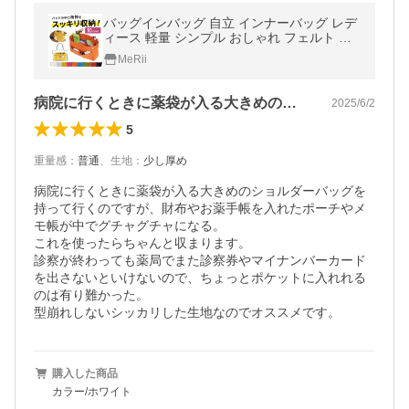
バッグインバッグ 自立 インナーバッグ レデ
ィース 軽量 シンプル おしゃれ フェルト ポ
ーチ
MeRii
病院に行くときに薬袋が入る大きめのショ…
2025/6/2
5
重量感
：
普通
、
生地
：
少し厚め
病院に行くときに薬袋が入る大きめのショルダーバッグを
持って行くのですが、財布やお薬手帳を入れたポーチやメ
モ帳が中でグチャグチャになる。

これを使ったらちゃんと収まります。

診察が終わっても薬局でまた診察券やマイナンバーカード
を出さないといけないので、ちょっとポケットに入れれる
のは有り難かった。

型崩れしないシッカリした生地なのでオススメです。
購入した商品
カラー/ホワイト