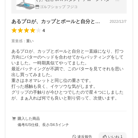
5インチ US仕様 STAND ALONE 立つパター
ゴルフショップ フジコ
自立パター「あすつく対応」
あるプロが、カップとボールと自分と一直…
2022/12/7
4
重量感
：
重い
あるプロが、カップとボールと自分と一直線になり、打つ
方向にパターのヘッドを合わせてからパッティングをして
いました。一時期真似てやってました。

最近パッティングが不調で、このパターを見てそれを思い
出し買ってみました。

重さはネオマレットと同じ位の重さです。

打った感触も良く、イケソウな気がします。

グリップの手触りが今ひとつでしたので星４つにしました
が、まぁ入れば何でも良いと割り切って、次使います。
購入した商品
備考/US仕様、長さ/34.5インチ
違反報告
いいね
1