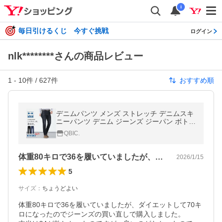
i
毎日引けるくじ 今すぐ挑戦
ログイン
nlk********さんの商品レビュー
1
-
10
件 /
627
件
おすすめ順
デニムパンツ メンズ ストレッチ デニムスキ
ニーパンツ デニム ジーンズ ジーパン ボトム
ス 履き心地 着痩せ 大きいサイズ ネイビー
QBIC.
ブルー 春夏秋冬
体重80キロで36を履いていましたが、…
2026/1/15
5
サイズ
：
ちょうどよい
体重80キロで36を履いていましたが、ダイエットして70キ
ロになったのでジーンズの買い直しで購入しました。
