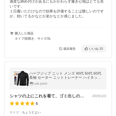
適度な締め付けがあるにもかかわらず履き心地はとても良
いです。

１日履いただけなので効果を評価することは難しいのです
が、効いてるかなとか楽かなとか感じました。
購入した商品
タイプ/前開き、サイズ/3L
違反報告
いいね
10
ハーフジップ ニット メンズ 40代 50代 60代
長袖 セーター ニットトレーナー ハイネック
ゴルフウェア ポロシャツ トップス
cute point
シャツの上にこれを着て、ゴミ出しの準備…
2025/12/2
5
サイズ
：
ちょうどよい