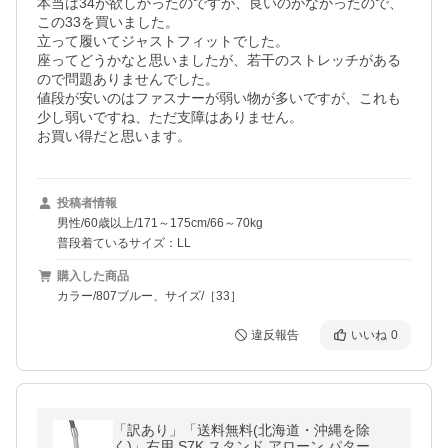
本当は34が欲しかったのですが、良いのがなかったので、
この33を買いました。

立って履いてジャストフィットでした。

座ってどうかなと思いましたが、若干のストレッチがある
ので問題ありませんでした。

値段が安いのはファスナーが弱い物が多いですが、これも
少し弱いですね、ただ支障はありません。

お買い得だと思います。
投稿者情報
男性/60歳以上/171～175cm/66～70kg
普段着ているサイズ：LL
購入した商品
カラー/807ブルー、サイズ/［33］
違反報告
いいね
0
「訳あり」「送料無料(北海道・沖縄を除
く)」右用 S7K スタンド アローン パター 34.