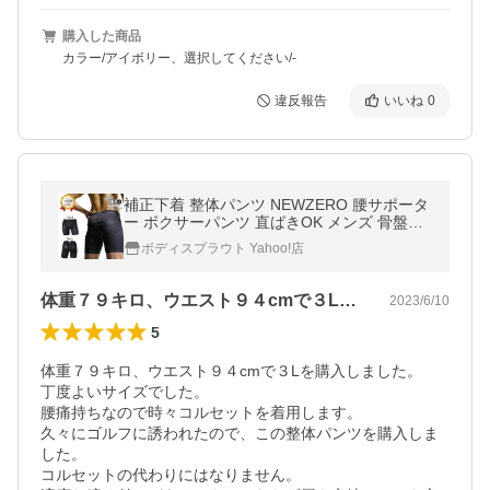
購入した商品
カラー/アイボリー、選択してください/-
違反報告
いいね
0
補正下着 整体パンツ NEWZERO 腰サポータ
ー ボクサーパンツ 直ばきOK メンズ 骨盤サ
ポートパンツ スポーツ 腰サポートパンツ 反
ボディスプラウト Yahoo!店
り腰
体重７９キロ、ウエスト９４cmで３Lを…
2023/6/10
5
体重７９キロ、ウエスト９４cmで３Lを購入しました。

丁度よいサイズでした。

腰痛持ちなので時々コルセットを着用します。

久々にゴルフに誘われたので、この整体パンツを購入しま
した。

コルセットの代わりにはなりません。
