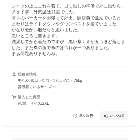
シャツの上にこれを着て、ゴミ出しの準備で外に出たら、
チョイ寒、外気温は11度でした。

薄手のパーカーを羽織って外出、開店前で並んでいると、
まわりはライトダウンやダウンベストを着ていました。

かなり暖かい服だなと思いました。

悪いところも書きます。

洗濯してから着たのですが、黒い糸くずが五つほど落ちま
した、また襟の所で糸のほつれが一つありました。

まぁ問題ありませんね。
投稿者情報
男性/60歳以上/171～175cm/71～75kg
普段着ているサイズ：LL
購入した商品
色/黒、サイズ/2XL
違反報告
いいね
0