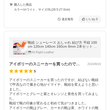
購入した商品
カラー/ホワイト、サイズ/3L(26.5-27.0cm)
違反報告
いいね
0
靴紐 シューレース おしゃれ 結び方 平紐 100
cm 120cm 140cm 160cm 8mm 2本セット 1
足分 無地 スニーカー ローカット ハイカット
All Right Leather
アイボリーのスニーカーを買ったのですが…
2024/9/10
5
アイボリーのスニーカーを買ったのですが、結ばない靴紐
で甲高なので履き心地がイマイチ、靴紐を変えようと思い
ました。

アイボリーとグレーと紫とオレンジと黄色を買ってみまし
た。

靴紐で靴の印象が変わると初めて気がつきました。

アイボリーの靴はグレー、カーキの靴は黄、ホワイトの靴