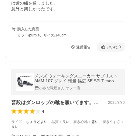
は紫の紐を通しました。

意外と楽しかったです。
購入した商品
カラー/purple、サイズ/140cm
違反報告
いいね
0
メンズ ウォーキングスニーカー サプリスト
AMM 107 グレイ 軽量 幅広 5E SPLT moonS
TAR ムーンスター
小さな靴屋さん ヤフー店
普段はダンロップの靴を履いてます。MO…
2025/8/30
4
サイズ
：
ちょうどよい
、
品質
：
良い
、
履き心地
：
悪い
、
履きやすさ
：
良い