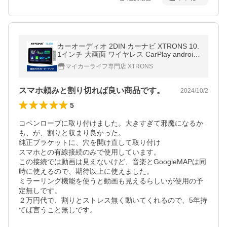
カーオーディオ 2DIN カーナビ XTRONS 10.
1インチ 大画面 ワイヤレス CarPlay android
auto Bluetooth ミラーリング ギボシハーネス
マイカーライフ専門店 XTRONS
付 加工不要（TL10S）
スマホ頼みと割り切れば良い商品です。
2024/10/2
5
コペンローブに取り付けました。大きすぎて邪魔になるか
も、が、割りと収まり良かった。

純正ブラケットに、穴を開け直して取り付け

スマホとの有線接続のみで使用しています。

この接続では動画は見えないけど、音楽とGoogleMAPは同
時に使えるので、期待以上に使えました。

ミラーリング機能を使うと動画も見えるらしいが使用の予
定無しです。

２万円代で、割りとストレス無く動いてくれるので、5年持
てば言うこと無しです。