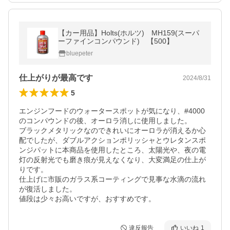
【カー用品】Holts(ホルツ) MH159(スーパ
ーファインコンパウンド) 【500】
bluepeter
仕上がりが最高です
2024/8/31
5
エンジンフードのウォータースポットが気になり、#4000
のコンパウンドの後、オーロラ消しに使用しました。

ブラックメタリックなのできれいにオーロラが消えるか心
配でしたが、ダブルアクションポリッシャとウレタンスポ
ンジパットに本商品を使用したところ、太陽光や、夜の電
灯の反射光でも磨き痕が見えなくなり、大変満足の仕上が
りです。

仕上げに市販のガラス系コーティングで見事な水滴の流れ
が復活しました。

値段は少々お高いですが、おすすめです。
違反報告
いいね
1