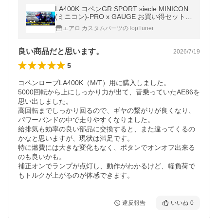
LA400K コペンGR SPORT siecle MINICON
(ミニコン)-PRO x GAUGE お買い得セットM
CP-P09SG
エアロ.カスタムパーツのTopTuner
良い商品だと思います。
2026/7/19
5
コペンローブLA400K（M/T）用に購入しました。

5000回転から上にしっかり力が出て、昔乗っていたAE86を
思い出しました。

高回転までしっかり回るので、ギヤの繋がりが良くなり、
パワーバンドの中で走りやすくなりました。

給排気も効率の良い部品に交換すると、また違ってくるの
かなと思いますが、現状は満足です。

特に燃費には大きな変化もなく、ボタンでオンオフ出来る
のも良いかも。

補正オンでランプが点灯し、動作がわかるけど、軽負荷で
もトルクが上がるのが体感できます。
違反報告
いいね
0