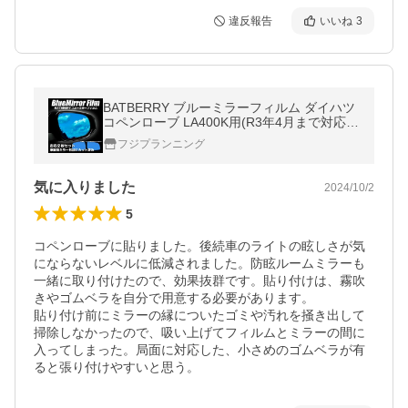
違反報告
いいね
3
BATBERRY ブルーミラーフィルム ダイハツ
コペンローブ LA400K用(R3年4月まで対応)
左右セット
フジプランニング
気に入りました
2024/10/2
5
コペンローブに貼りました。後続車のライトの眩しさが気
にならないレベルに低減されました。防眩ルームミラーも
一緒に取り付けたので、効果抜群です。貼り付けは、霧吹
きやゴムベラを自分で用意する必要があります。

貼り付け前にミラーの縁についたゴミや汚れを掻き出して
掃除しなかったので、吸い上げてフィルムとミラーの間に
入ってしまった。局面に対応した、小さめのゴムベラが有
ると張り付けやすいと思う。