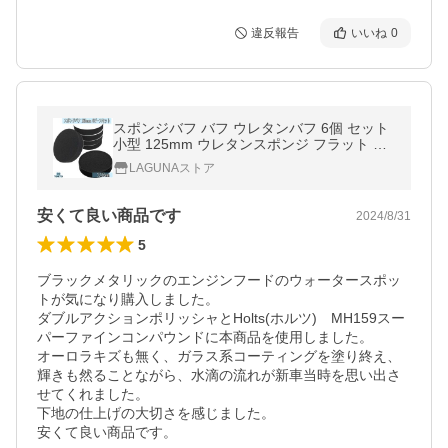
違反報告
いいね
0
スポンジバフ バフ ウレタンバフ 6個 セット
小型 125mm ウレタンスポンジ フラット タ
イプ 極細用 超微粒子用 ポリッシャー 車 ワ
LAGUNAストア
ックス 洗車 研磨 rinda
安くて良い商品です
2024/8/31
5
ブラックメタリックのエンジンフードのウォータースポッ
トが気になり購入しました。

ダブルアクションポリッシャとHolts(ホルツ)　MH159スー
パーファインコンパウンドに本商品を使用しました。

オーロラキズも無く、ガラス系コーティングを塗り終え、
輝きも然ることながら、水滴の流れが新車当時を思い出さ
せてくれました。

下地の仕上げの大切さを感じました。

安くて良い商品です。