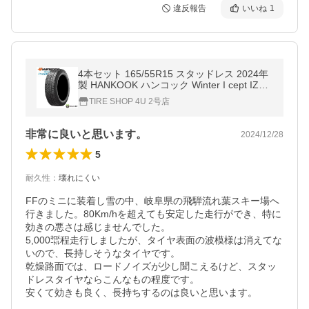
違反報告
いいね
1
4本セット 165/55R15 スタッドレス 2024年
製 HANKOOK ハンコック Winter I cept IZ2
A W626 165/55-15 79T XL 新品4本価格
TIRE SHOP 4U 2号店
非常に良いと思います。
2024/12/28
5
耐久性
：
壊れにくい
FFのミニに装着し雪の中、岐阜県の飛騨流れ葉スキー場へ
行きました。80Km/hを超えても安定した走行ができ、特に
効きの悪さは感じませんでした。

5,000㌖程走行しましたが、タイヤ表面の波模様は消えてな
いので、長持しそうなタイヤです。

乾燥路面では、ロードノイズが少し聞こえるけど、スタッ
ドレスタイヤならこんなもの程度です。

安くて効きも良く、長持ちするのは良いと思います。