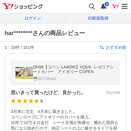
i
ログイン
ID新規取得
har********さんの商品レビュー
1
-
10
件 /
151
件
おすすめ順
DH98【コペン LA400K】H26/6- レガリアシ
ートカバー アイボリー COPEN
GCJ-Shop2
思いきって買ったけど、良かった。
2025/5/6
5
3月末に注文、4月末に届きました。

コペンローブにアイボリーのカバーを購入。

10年で10万キロ走行　シート生地が色褪せ、擦れた箇所も
気になり始めたので、純正シートの上に被せるタイプを探