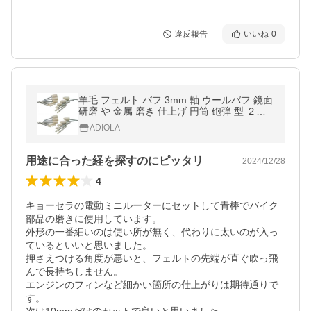
違反報告
いいね
0
羊毛 フェルト バフ 3mm 軸 ウールバフ 鏡面
研磨 や 金属 磨き 仕上げ 円筒 砲弾 型 ２４
本 セット
ADIOLA
用途に合った経を探すのにピッタリ
2024/12/28
4
キョーセラの電動ミニルーターにセットして青棒でバイク
部品の磨きに使用しています。

外形の一番細いのは使い所が無く、代わりに太いのが入っ
ているといいと思いました。

押さえつける角度が悪いと、フェルトの先端が直ぐ吹っ飛
んで長持ちしません。

エンジンのフィンなど細かい箇所の仕上がりは期待通りで
す。
