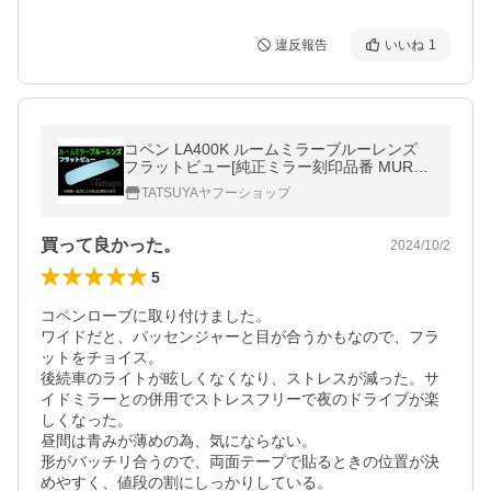
違反報告
いいね
1
コペン LA400K ルームミラーブルーレンズ
フラットビュー[純正ミラー刻印品番 MURAK
AMI 7225]
TATSUYAヤフーショップ
買って良かった。
2024/10/2
5
コペンローブに取り付けました。

ワイドだと、パッセンジャーと目が合うかもなので、フラ
ットをチョイス。

後続車のライトが眩しくなくなり、ストレスが減った。サ
イドミラーとの併用でストレスフリーで夜のドライブが楽
しくなった。

昼間は青みが薄めの為、気にならない。

形がバッチリ合うので、両面テープで貼るときの位置が決
めやすく、値段の割にしっかりしている。