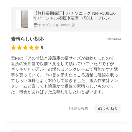
【無料長期保証】パナソニック NR-F509EX-
N パーシャル搭載冷蔵庫 （501L・フレンチ
ドア） グレインベージュ
ヤマダデンキ Yahoo!店
素晴らしい対応
2024/8/4
5
室内のドアの寸法と冷蔵庫の幅サイズが微妙だったので、
近所の実店舗で以前下見をして頂いていていたのですが、
ギリギリだが万が一の場合はノンクレームで可能ですと返
事を貰っていて、その旨を伝えたところ店舗に確認を取っ
てもらい気持ちよく対応して頂きました、搬入作業はノン
クレームと言っても慎重かつ迅速で素晴らしいものでし
た、機会があればまた是非利用したいと思います。
違反報告
いいね
0