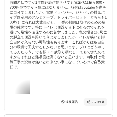
時間運転ですが1年間連続作動させても電気代は精々600～
700円位ですから気にはなりません。取付はyoutubeを参考
に自分でしましたが、電動ドライバー、ジャバラの排気パ
イプ固定用のアルミテープ、ドライバーセット（どちらも1
00均）位有れば大丈夫かと、一番の難関は取付のための足
場の確保です、特にトイレは便器が真下に有るのでそれを
避けて足場を確保するのに苦労しました、私の場合は6尺位
の脚立で便器を跨いで何とかしましたがトイレが狭いと脚
立自体が入らない可能性もあります、こればかりは各自自
分の環境で工夫するしかないと思います、プロはどうやっ
てるんだろう、でも私（71歳取り柄なし）でもできたので
すからそれほど難易度は高くないと思います、尚取付は電
気工事の資格が無いと出来ない事になっているので自己責
任で。
違反報告
いいね
0