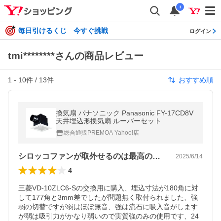
i
毎日引けるくじ 今すぐ挑戦
ログイン
tmi********さんの商品レビュー
1
-
10
件 /
13
件
おすすめ順
換気扇 パナソニック Panasonic FY-17CD8V
天井埋込形換気扇 ルーバーセット
総合通販PREMOA Yahoo!店
シロッコファンが取外せるのは最高の仕様
2025/6/14
4
三菱VD-10ZLC6-Sの交換用に購入、埋込寸法が180角に対
して177角と3mm差でしたが問題無く取付られました、強
弱の切替ですが弱はほぼ無音、強は流石に吸入音がします
が弱は吸引力がかなり弱いので実質強のみの使用です、24