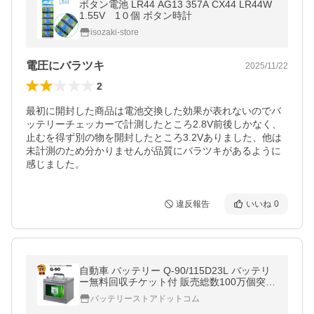
ボタン電池 LR44 AG13 357A CX44 LR44W
1.55V 1０個 ボタン時計
isozaki-store
電圧にバラツキ
2025/11/22
2
最初に開封した商品は電池交換した効果が表れないのでバ
ッテリーチェッカーで計測したところ2.8V前後しかなく、
止むを得ず別の物を開封したところ3.2Vありました、他は
未計測のため分かりませんが品質にバラツキがあるように
感じました。
違反報告
いいね
0
自動車 バッテリー Q-90/115D23L バッテリ
ー無料回収チケット付 販売総数100万個突破
Q-85 55D23L 65D23L 85D23L Q90 互換 ス
バッテリーストアドットコム
ーパーナット アイドリングストップ