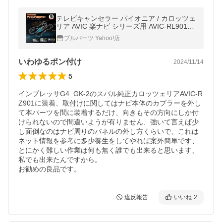
テレビキャンセラー パイオニア / カロッツェ
リア AVIC 楽ナビ シリーズ用 AVIC-RL901 /
AVIC-RW901 / AVIC-RZ901
ブルパーツ Yahoo!店
いわゆるポン付け
2024/11/14
5
インプレッサG4  GK-2のスバル純正カロッツェリアAVIC-R
Z901に装着、取付けに関してはナビ本体のカプラーを外し
て本パーツを間に装着するだけ、向きもその方向にしか付
けられないので間違いようが有りません、強いて言えば少
し面倒なのはナビ周りのパネルの外し方くらいで、これは
ネット情報を参考に多少養生をしてやれば案外簡単です、
とにかく難しい作業は何も無く誰でも出来ると思います、
私でも出来たんですから。

お勧めの良品です。
違反報告
いいね
2