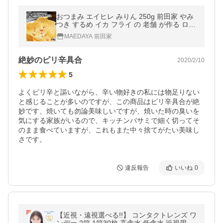
おつまみ エイヒレ みりん 250g 前田家 やみ
つき するめ イカ フライ の 老舗 が作る ロン
グセラー おやつ 国内加工
MAEDAYA 前田家
絶妙のピリ辛具合
2020/2/10
5
よくピリ辛と謳いながら、辛い物好きの私には物足りない
と感じることが多いのですが、この商品はピリ辛具合が絶
妙です、焼いても勿論美味しいですが、焼いた時の臭いを
気にする家族がいるので、キッチンバサミで細く切ってそ
のまま食べていますが、これもまた中々捨てがたい美味し
さです。
違反報告
いいね
0
【近視・遠視選べる!!】 コンタクトレンズ ワ