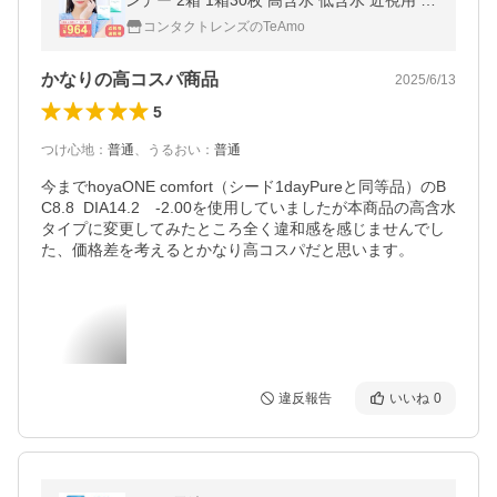
ンデー 2箱 1箱30枚 高含水 低含水 近視用 遠
視用 UVカット・うるおい成分 コンタクト T
コンタクトレンズのTeAmo
eAmo CLEAR 1DAY ティアモ
かなりの高コスパ商品
2025/6/13
5
つけ心地
：
普通
、
うるおい
：
普通
今までhoyaONE comfort（シード1dayPureと同等品）のB
C8.8  DIA14.2　-2.00を使用していましたが本商品の高含水
タイプに変更してみたところ全く違和感を感じませんでし
た、価格差を考えるとかなり高コスパだと思います。
違反報告
いいね
0