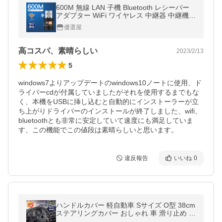
600M 無線 LAN 子機 Bluetooth レシーバー
アダプター WiFi ワイヤレス 中継器 中継機
小型 高速 デュアルバンド 600Mps アダプタ
優選屋
カード usb アクセスポイント
高コスパ、素晴らしい
2023/2/13
5
windows7よりアップデートのwindows10ノートに使用、ド
ライバーcdが付属していましたがそれを使用するまでもな
く、本機をUSBに挿し込むと自動的にインストーラーが立
ち上がりドライバーのインストールが終了しました、wifi、
bluetoothとも非常に安定していて速度にも満足していま
す、この機能でこの値段は素晴らしいと思います。
違反報告
いいね
0
ハンドルカバー 軽自動車 Sサイズ O型 38cm
ステアリングカバー おしゃれ 車 滑り止め 簡
単装着 トヨタ ホンダ 日産 マツダ スバル ス