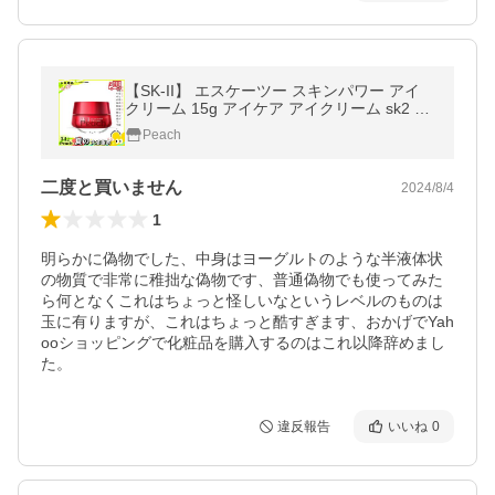
【SK-II】 エスケーツー スキンパワー アイ
クリーム 15g アイケア アイクリーム sk2 美
容乳液 送料無料
Peach
二度と買いません
2024/8/4
1
明らかに偽物でした、中身はヨーグルトのような半液体状
の物質で非常に稚拙な偽物です、普通偽物でも使ってみた
ら何となくこれはちょっと怪しいなというレベルのものは
玉に有りますが、これはちょっと酷すぎます、おかげでYah
ooショッピングで化粧品を購入するのはこれ以降辞めまし
た。
違反報告
いいね
0