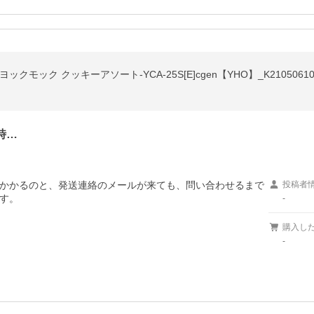
モック クッキーアソート-YCA-25S[E]cgen【YHO】_K21050610
時…
かかるのと、発送連絡のメールが来ても、問い合わせるまで
投稿者
す。
-
購入し
-