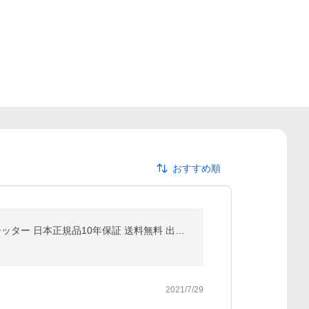
おすすめ順
期間限定特価 babybjorn ベビービョルン バウンサー バランス ソフト メッシュ シルバーホワイト ベビーシッター 日本正規品10年保証 送料無料 出産祝
2021/7/29