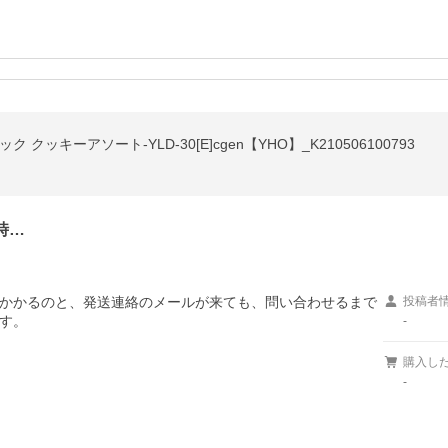
ッキーアソート-YLD-30[E]cgen【YHO】_K210506100793
時…
かかるのと、発送連絡のメールが来ても、問い合わせるまで
投稿者
す。
-
購入し
-