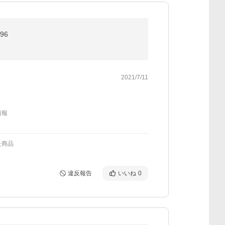
96
2021/7/11
情報
た商品
違反報告
いいね
0