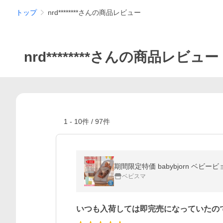
トップ
nrd********さんの商品レビュー
nrd********さんの商品レビュー
1
-
10
件 /
97
件
ベビスマ
いつも入荷しては即完売になっていたの