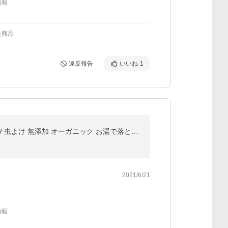
情報
た商品
違反報告
いいね
1
SPFがパワーUP アロベビー 日焼け止め UV アウトドアミスト SPF38 赤ちゃん ベビー 日焼け止め 子供 UV 虫よけ 無添加 オーガニック お湯で落とせる
2021/6/21
情報