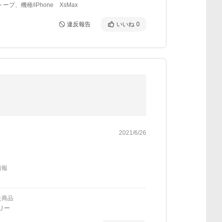
ープ、機種/iPhone XsMax
違反報告
いいね
0
2021/6/26
情報
た商品
フリー