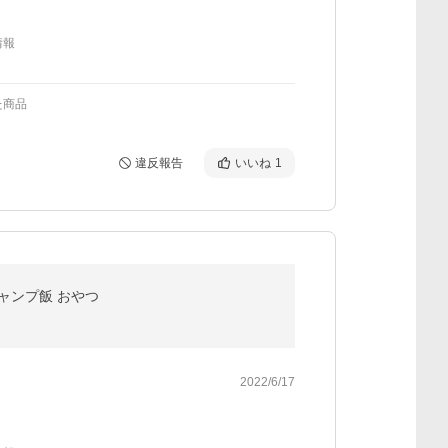
情報
た商品
違反報告
いいね
1
キャンプ飯 おやつ
2022/6/17