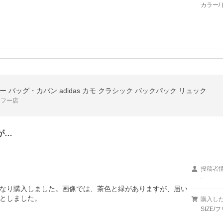
カラー/ト
 バッグ・カバン adidas カモ クラシック バックパック リュック
ヤフー店
が…
投稿者
-
なり購入しました。画像では、茶色と緑がありますが、届い
としました。
購入し
SIZE/