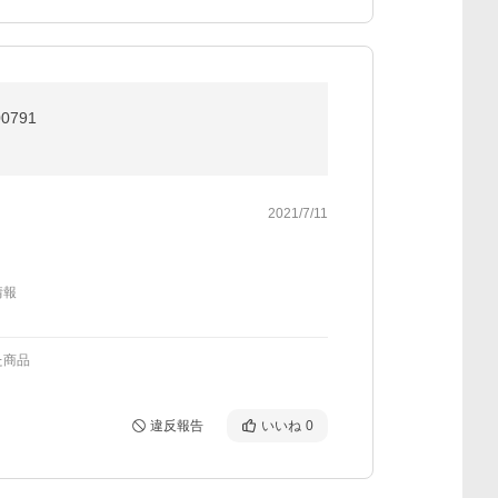
0791
2021/7/11
情報
た商品
違反報告
いいね
0