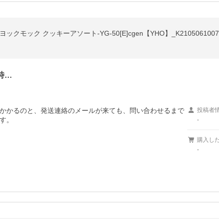
モック クッキーアソート-YG-50[E]cgen【YHO】_K2105061007
時…
かかるのと、発送連絡のメールが来ても、問い合わせるまで
投稿者
す。
-
購入し
-