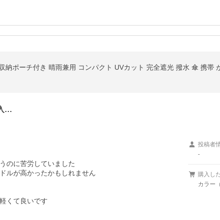
入…
投稿者
-
うのに苦労していました

ドルが高かったかもしれません

購入し
カラー