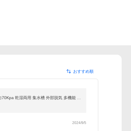
おすすめ順
限定1400円OFF★ASUTAS 真空パック機 【袋10枚付】 フードシーラー 真空パックマシーン 家庭用 吸引力70Kpa 乾湿両用 集水槽 外部脱気 多機能 簡単操作 PSE認証
2024/9/5