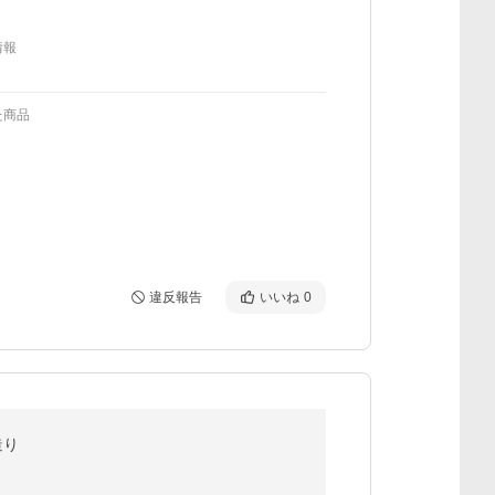
情報
た商品
違反報告
いいね
0
造り