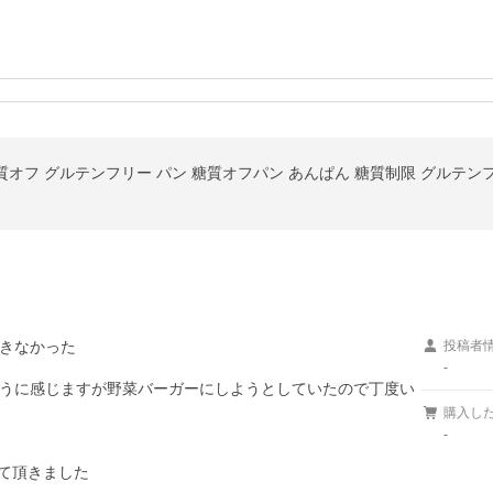
 糖質オフ グルテンフリー パン 糖質オフパン あんぱん 糖質制限 グルテ
きなかった

投稿者
-
うに感じますが野菜バーガーにしようとしていたので丁度い
購入し
-
て頂きました