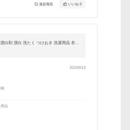
違反報告
いいね
0
オキシクリーン 液体 酸素系漂白剤 除菌 消臭 パワー リキッド 本体 詰め替え セット グラフィコ 洗濯 シミ 漂白剤 漂白 洗たく つけおき 洗濯用品 衣類用 洗剤
2024/9/13
情報
た商品