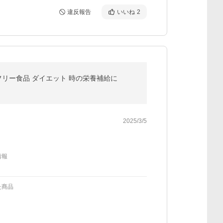
違反報告
いいね
2
ンフリー食品 ダイエット 時の栄養補給に
2025/3/5
情報
た商品