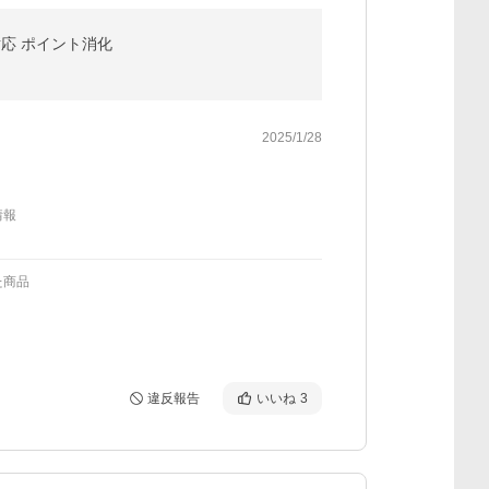
応 ポイント消化
2025/1/28
情報
た商品
違反報告
いいね
3