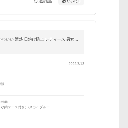
違反報告
いいね
0
日傘 完全遮光 折りたたみ 傘 軽量 収納ポーチ付き 晴雨兼用 コンパクト UVカット 完全遮光 撥水 傘 携帯 かわいい 遮熱 日焼け防止 レディース 男女兼用 爆買
2025/8/12
情報
た商品
（収納ケース付き）/スカイブルー