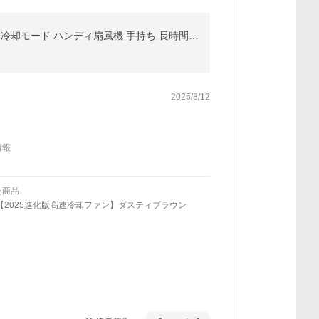
テレビ紹介 扇風機 高速 冷却 ハンディファン PROMAX 卓上 USB 小型 携帯扇風機 クーラー 冷却プレート 冷却モード ハンディ扇風機 手持ち 長時間 cicibella
2025/8/12
情報
た商品
【2025進化版高速冷却ファン】ダスティブラウン