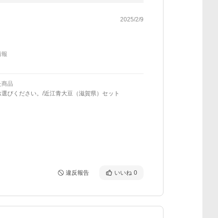
2025/2/9
情報
た商品
お選びください。/近江青大豆（滋賀県）セット
違反報告
いいね
0