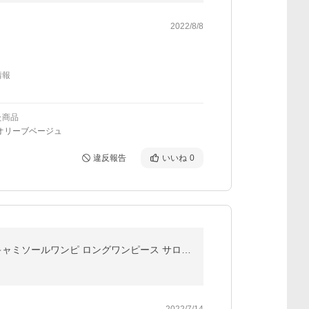
2022/8/8
情報
た商品
オリーブベージュ
違反報告
いいね
0
サロペット ワンピース キャミワンピース ロング ワンピース 春 夏 夏服 ジャンパースカート レディース キャミソールワンピ ロングワンピース サロペットワンピ
2022/7/14