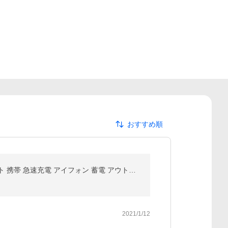
おすすめ順
送料無料！【PSE認証済】20000mAh モバイルバッテリー 小型 軽量 充電器 iPhone スマホ 対応 コンパクト 携帯 急速充電 アイフォン 蓄電 アウトドア 旅行
2021/1/12