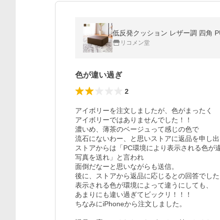
低反発クッション レザー調 四角 P
リコメン堂
色が違い過ぎ
2
アイボリーを注文しましたが、色がまったく

アイボリーではありませんでした！！

濃いめ、薄茶のベージュって感じの色で

流石にないわー、と思いストアに返品を申し出
ストアからは「PC環境により表示される色が違
写真を送れ」と言われ

面倒だなーと思いながらも送信。

後に、ストアから返品に応じるとの回答でした。
表示される色が環境によって違うにしても、

あまりにも違い過ぎてビックリ！！！

ちなみにiPhoneから注文しました。
