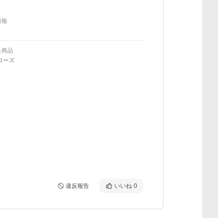
情報
た商品
ローズ
違反報告
いいね
0