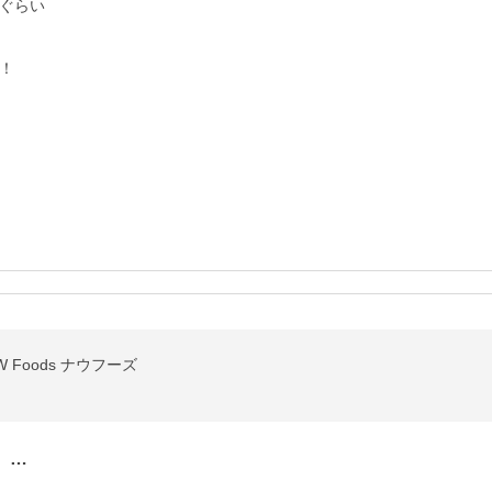
ぐらい

！
W Foods ナウフーズ
。…