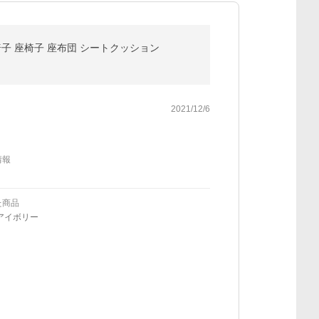
椅子 座椅子 座布団 シートクッション
2021/12/6
情報
た商品
アイボリー