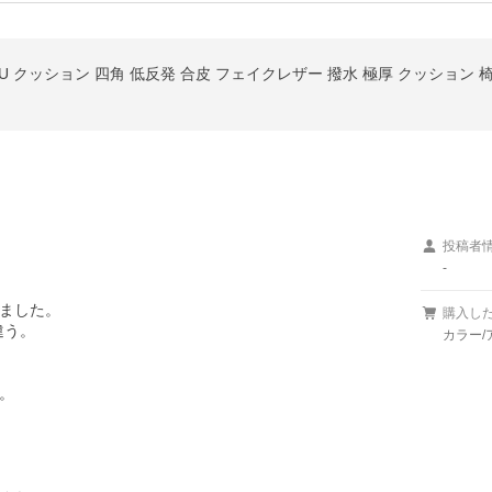
U クッション 四角 低反発 合皮 フェイクレザー 撥水 極厚 クッション 
投稿者
-
ました。

購入し
う。

カラー/

