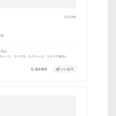
2022/8/8
情報
た商品
オレンジ、サイズ/L（レディース：Lサイズ相当）
違反報告
いいね
0