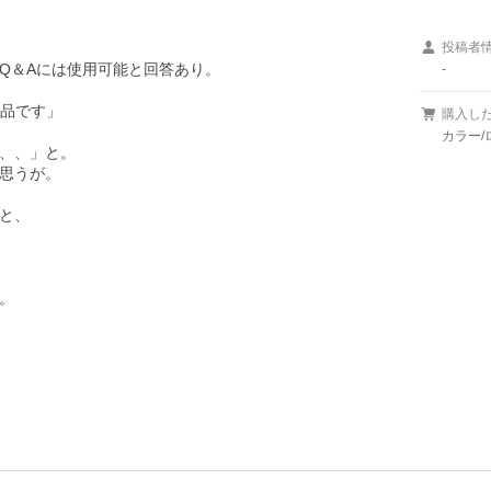
投稿者
＆Aには使用可能と回答あり。

-
品です」

購入し
カラー/
、、」と。

思うが。

と、


