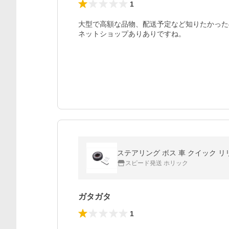
1
大型で高額な品物、配送予定など知りたかった
ネットショップありありですね。
ステアリング ボス 車 クイック リリ
スピード発送 ホリック
ガタガタ
1