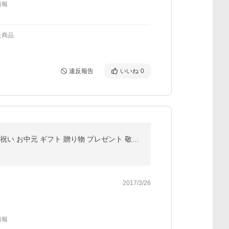
情報
た商品
違反報告
いいね
0
( 小分けパック ) いくら 醤油漬け 500g （100ｇｘ5p) 北海道産 鮭いくら 送料無料【 いくら丼 手巻き寿司 祝い お中元 ギフト 贈り物 プレゼント 敬老の日 】
2017/3/26
情報