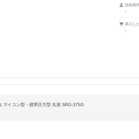
投稿者
-
購入し
-
L マイコン型・標準圧力型 丸形 SRG-375G