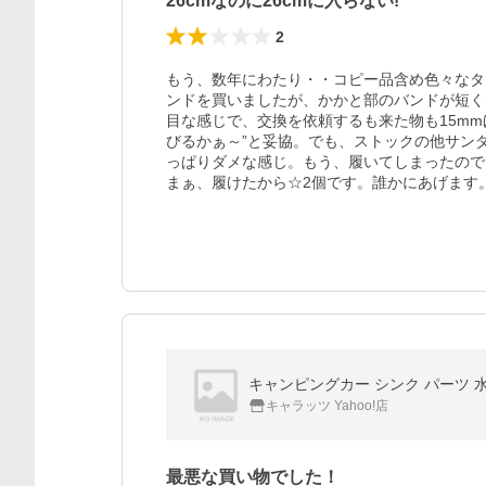
26cmなのに26cmに入らない!
2
もう、数年にわたり・・コピー品含め色々なタ
ンドを買いましたが、かかと部のバンドが短くて
目な感じで、交換を依頼するも来た物も15m
びるかぁ～”と妥協。でも、ストックの他サン
っぱりダメな感じ。もう、履いてしまったので
まぁ、履けたから☆2個です。誰かにあげます
キャラッツ Yahoo!店
最悪な買い物でした！