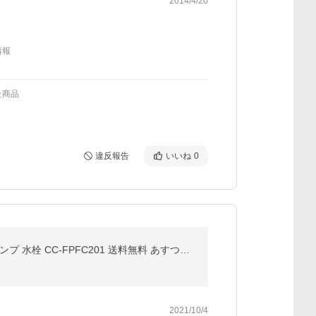
2014/4/20
情報
た商品
違反報告
いいね
0
キャンピングカー シンク パーツ 水栓 蛇口 ハンドル 車中泊 キッチンカー キャンピングカー化用 フットポンプ 水栓 CC-FPFC201 送料無料 あすつく 即日出荷
2021/10/4