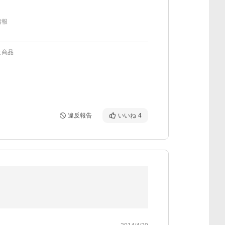
情報
た商品
違反報告
いいね
4