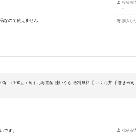
投稿者
-
品なので使えません

購入し
-
いです。

投稿者