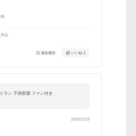
情報
た商品
違反報告
いいね
1
ストラン 子供部屋 ファン付き
2020/11/19