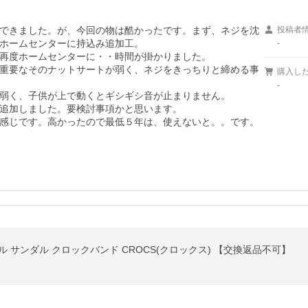
できました。が、今回の物は酷かったです。まず、ネジを沈
投稿者
ホームセンターに持込み追加工。

-
再度ホームセンターに・・時間が掛かりました。

重要なそのナットサートが弱く、ネジをきっちりと締める事
購入し
-
弱く、子供が上で動くとギシギシ音が止まりません。

追加しました。要検討事項かと思います。

感じです。高かったので最低５年は、使えないと。。です。
ール サンダル クロックバンド CROCS(クロックス) 【交換返品不可】