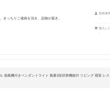
投稿者
、きっちりご連絡を頂き、品物が届き。

-
購入し
-
イル 扇風機付きペンダントライト 風量3段切替機能付 リビング 寝室 レ