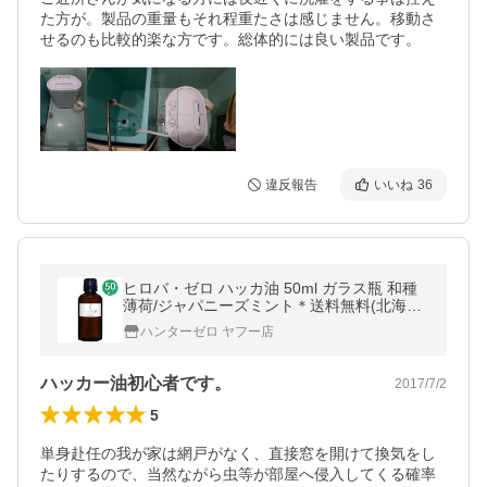
た方が。製品の重量もそれ程重たさは感じません。移動さ
せるのも比較的楽な方です。総体的には良い製品です。
違反報告
いいね
36
ヒロバ・ゼロ ハッカ油 50ml ガラス瓶 和種
薄荷/ジャパニーズミント＊送料無料(北海
道・沖縄・離島除く)
ハンターゼロ ヤフー店
ハッカー油初心者です。
2017/7/2
5
単身赴任の我が家は網戸がなく、直接窓を開けて換気をし
たりするので、当然ながら虫等が部屋へ侵入してくる確率