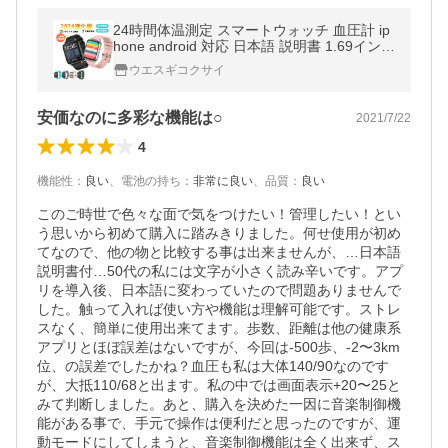
24時間体温測定 スマートウォッチ 血圧計 ip
hone android 対応 日本語 説明書 1.69インチ
大画面 スマートブレスレット 着信通知 睡眠
ウエスギコクサイ
測定 2024最新
安価なのに多彩な機能は○
2021/7/22
4
機能性
：
良い
、
電池の持ち
：
非常に良い
、
品質
：
良い
このご時世で色々な面で気をつけたい！管理したい！とい
う思いから初めて購入に踏みきりました。何せ使用が初め
てなので、他の物と比較する事は出来ませんが、…日本語
説明書付…50代の私には文字が小さく読み辛いです。アプ
リを導入後、日本語に変わっていたので問題ありませんで
した。触って入れば使い方や機能は理解可能です。ストレ
スなく、簡単に使用出来てます。歩数、距離は他の健康系
アプリとほぼ誤差はないですが、今回は-500歩、-2〜3km
位、の誤差でしたかね？血圧も私は大体140/90なのです
が、大抵110/68と出ます。私の中では画面表示+20〜25と
みて判断しました。あと、購入を決めた一因に音楽制御機
能がある事で、手元で操作は便利だと思ったのですが、運
動モードにしてしまうと、音楽制御機能は全く出来ず、ス