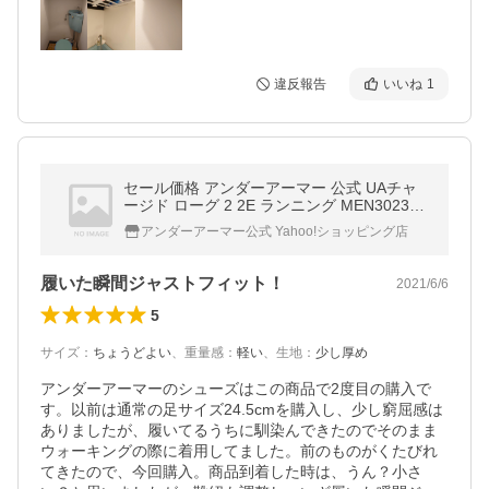
違反報告
いいね
1
セール価格 アンダーアーマー 公式 UAチャ
ージド ローグ 2 2E ランニング MEN302333
1
アンダーアーマー公式 Yahoo!ショッピング店
履いた瞬間ジャストフィット！
2021/6/6
5
サイズ
：
ちょうどよい
、
重量感
：
軽い
、
生地
：
少し厚め
アンダーアーマーのシューズはこの商品で2度目の購入で
す。以前は通常の足サイズ24.5cmを購入し、少し窮屈感は
ありましたが、履いてるうちに馴染んできたのでそのまま
ウォーキングの際に着用してました。前のものがくたびれ
てきたので、今回購入。商品到着した時は、うん？小さ