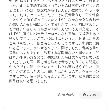
何回か購入してるので、ペアリング等はスムーズに行えま
した。また日本語で記載されているのは有難いですね。過
去にもいうのは、残念ながらほとんどが故障で。ヘッドホ
ンだったり、ケースだったり。その度音量良し、耐久性良
しという文句で買ってしまいますが、なかなか巡り合わせ
が悪いのか良い物に出会ってませんでした。前回購入した
ものは、いきなり片耳は全く聞こえないうえ満充電してる
はずが、直ぐにバッテリーローになり電源オフ状態！あり
得ないですよね。さて、今回は…というと、音量は、音の
こもりもないし、低音もしっかりしてますし、私的には良
いと思います。ラジオもクリアに聞けました。音楽も曲の
音量にもよりますが、調整すれば問題ないと思います。私
は耳が小さい方なので、初め試した時は大きかなと思いま
したが、少し耳に深く差し込めば音もより良くなり問題な
かったです。逆に小さいものにしたら落ちそうでした。耐
久性か普通にしたのは、届いたばかりなので。ウォーキン
グするので、色々試してみたいと思います。総体的にこの
商品は良いと思いました。
違反報告
いいね
9