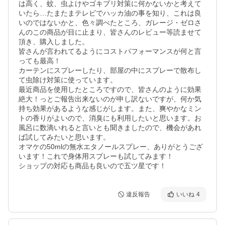
は高く、蚊、虫よけやゴキブリ対策に何かないかと考えて
いたら…たまたまテレビでハッカ油の事を知り、これは良
いのではないかと、色々調べたところ、ガレージ・ゼロさ
んのこの商品が目に止まり、皆さんのレビュー等読ませて
頂き、購入しました。

皆さんが言われてるようにコストパフォーマンスが何と言
っても最高！

カーテンにスプレーしたり、部屋の中にスプレーで散布し
て虫除け対策に使っています。

最近商品を使用したところですので、皆さんのように効果
絶大！っとご報告出来ないのが申し訳ないですが、何か気
持ち効果があるような感じがします。また、爽やかなミン
トの香りがよいので、消臭にも利用したいと思います。お
風呂に数滴いれると言いとも聞きましたので、機会があれ
ば試してみたいと思います。

オマケの50mlの無水エタノールスプレー、ありがとうござ
います！これで身体用スプレーも試してみます！

ショップの対応も商品も良いので五ツ星です！
違反報告
いいね
4