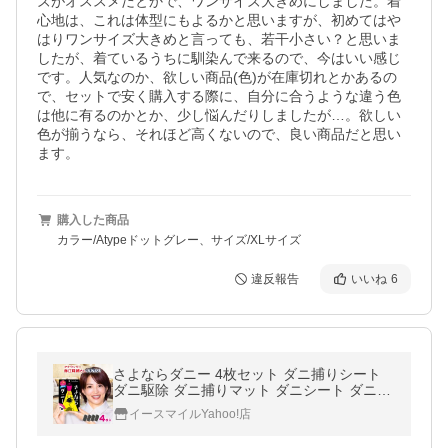
ズがオススメだとかで、ワンサイズ大きめにしました。着
心地は、これは体型にもよるかと思いますが、初めてはや
はりワンサイズ大きめと言っても、若干小さい？と思いま
したが、着ているうちに馴染んで来るので、今はいい感じ
です。人気なのか、欲しい商品(色)が在庫切れとかあるの
で、セットで安く購入する際に、自分に合うような違う色
は他に有るのかとか、少し悩んだりしましたが…。欲しい
色が揃うなら、それほど高くないので、良い商品だと思い
ます。
購入した商品
カラー/Atypeドットグレー、サイズ/XLサイズ
違反報告
いいね
6
さよならダニー 4枚セット ダニ捕りシート
ダニ駆除 ダニ捕りマット ダニシート ダニ取
りシート ダニ ダニよけ ダニ退治 防ダニ
イースマイルYahoo!店