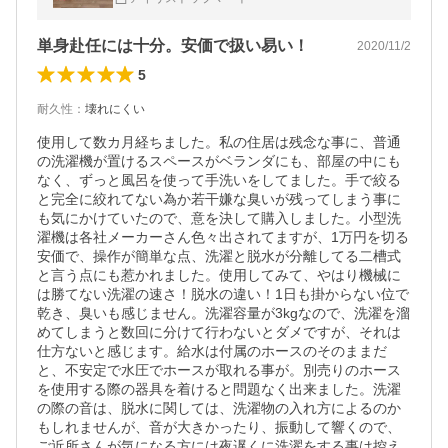
ンレス槽 単身赴任 別洗い
単身赴任には十分。安価で扱い易い！
2020/11/2
5
耐久性
：
壊れにくい
使用して数カ月経ちました。私の住居は残念な事に、普通
の洗濯機が置けるスペースがベランダにも、部屋の中にも
なく、ずっと風呂を使って手洗いをしてました。手で絞る
と完全に絞れてない為か若干嫌な臭いが残ってしまう事に
も気にかけていたので、意を決して購入しました。小型洗
濯機は各社メーカーさん色々出されてますが、1万円を切る
安価で、操作が簡単な点、洗濯と脱水が分離してる二槽式
と言う点にも惹かれました。使用してみて、やはり機械に
は勝てない洗濯の速さ！脱水の違い！1日も掛からない位で
乾き、臭いも感じません。洗濯容量が3kgなので、洗濯を溜
めてしまうと数回に分けて行わないとダメですが、それは
仕方ないと感じます。給水は付属のホースのそのままだ
と、不安定で水圧でホースが取れる事が。別売りのホース
を使用する際の器具を着けると問題なく出来ました。洗濯
の際の音は、脱水に関しては、洗濯物の入れ方によるのか
もしれませんが、音が大きかったり、振動して響くので、
ご近所さんが気になる方には夜遅くに洗濯をする事は控え