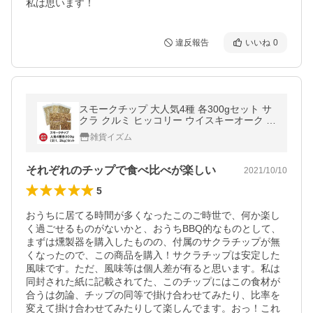
私は思います！
違反報告
いいね
0
スモークチップ 大人気4種 各300gセット サ
クラ クルミ ヒッコリー ウイスキーオーク 燻
製 チップ くんせい さくら
雑貨イズム
それぞれのチップで食べ比べが楽しい
2021/10/10
5
おうちに居てる時間が多くなったこのご時世で、何か楽し
く過ごせるものがないかと、おうちBBQ的なものとして、
まずは燻製器を購入したものの、付属のサクラチップが無
くなったので、この商品を購入！サクラチップは安定した
風味です。ただ、風味等は個人差が有ると思います。私は
同封された紙に記載されてた、このチップにはこの食材が
合うは勿論、チップの同等で掛け合わせてみたり、比率を
変えて掛け合わせてみたりして楽しんでます。おっ！これ