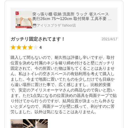
突っ張り棚 収納 洗面所 ラック 省スペース
奥行26cm 75〜120cm 取付簡単 工具不要 ア
ダプター付き ホワイト ブラック グレー アイ
アイリスプラザ Yahoo!店
リスオーヤマ H-J-NST75R
ガッチリ固定されてます！
2021/4/17
4
購入して間もないので、耐久性は評価し辛いですが、取付
位置を決めな付属のネジを確り締め付けると壁にガッチリ
固定されて、今の所置いた物は落ちてくることはありませ
ん。私はトイレの空きスペースの有効利用を考えて購入し
ました。今まで地面に置いてたものを少しだけでも目線か
ら遠い場所に置けた事で、広く感じますし、比較的安価
で、安定のアイリスオーヤマさんの商品なので良いと思い
ます。ただ1点気になるの位置決めの器具を両面テープで貼
り付けてから行うのですが、結局位置が決まったら外さな
いとダメなので、両面テープが壁に残って、剥がすのに苦
労しました。以外は気になることはありません。