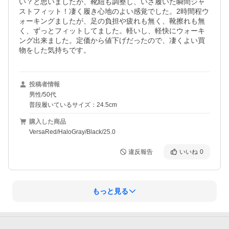
い？と思いましたが、靴紐も調整し、いざ履いた瞬間ジャ
ストフィット！凄く履き心地のよい感覚でした。2時間程ウ
ォーキングましたが、足の負担や疲れも無く、靴擦れも無
く、ずっとフィットしてました。軽いし、軽快にウォーキ
ング出来ました。定価から値下げだったので、凄くよい買
物をした気持ちです。
投稿者情報
男性/50代
普段履いているサイズ：24.5cm
購入した商品
VersaRed/HaloGray/Black/25.0
違反報告
いいね
0
もっと見る