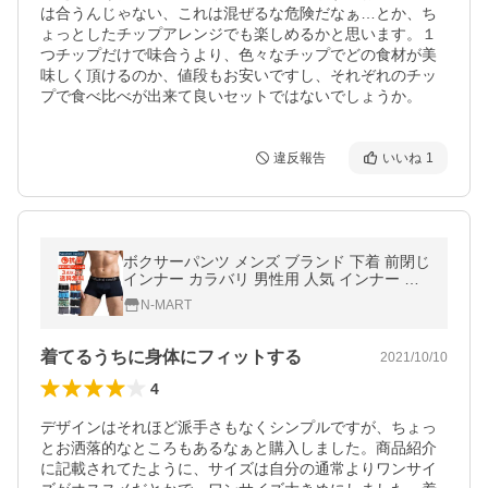
は合うんじゃない、これは混ぜるな危険だなぁ…とか、ち
ょっとしたチップアレンジでも楽しめるかと思います。１
つチップだけで味合うより、色々なチップでどの食材が美
味しく頂けるのか、値段もお安いですし、それぞれのチッ
プで食べ比べが出来て良いセットではないでしょうか。
違反報告
いいね
1
ボクサーパンツ メンズ ブランド 下着 前閉じ
インナー カラバリ 男性用 人気 インナー 肌
着 メンズインナー爆買
N-MART
着てるうちに身体にフィットする
2021/10/10
4
デザインはそれほど派手さもなくシンプルですが、ちょっ
とお洒落的なところもあるなぁと購入しました。商品紹介
に記載されてたように、サイズは自分の通常よりワンサイ