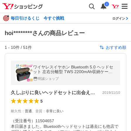
i
毎日引けるくじ 今すぐ挑戦
ログイン
hoi********さんの商品レビュー
1
-
10
件 /
51
件
おすすめ順
ワイヤレスイヤホン Bluetooth 5.0 ヘッドセ
ット 左右分離型 TWS 2200mAh収納ケース
ノイズキャンセリング 両耳 防水 マイク 運動
明誠ショップ
【PL保険加入済み製品・安心】
久しぶりに良いヘッドセットに出会えました
2019/11/10
5
耐久性
：
普通
、
音質
：
非常に良い
（受注番号）11504657

本日届きました。Bluetoothヘッドセットは過去にも他店で