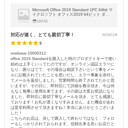
Microsoft Office 2019 Standard 1PC 64bit マ
イクロソフト オフィス2019 64ビット ダウ
ンロード版 正規版 永久 Word Excel PowerP
1BASE
oint Outlook 2019
対応が速く、とても親切丁寧！
2019/11/8
5
onebase-10000312

office 2019 Standardを購入した時のプロダクトキーで使い
始めは上手くいってたのですが、オンライン認証エラーに
なり、困りはてて、その場合は相談下さいという事をメー
ルに記載されていたことを思いだし、エラー事象を添付し
てメールを返信しました。営業時間も終了されてたかと思
いますが、その日に、即対応にて詳細を教示頂き、今は何
もなく無事に使用出来てます。その節は大変お世話になり
ました。即対応に親切丁寧なメールを頂き、とても感謝し
ております！お礼が遅くなりすみません。また機会があれ
ば是非利用させて頂きますね！本当にありがとうございま
した！

こちらのお店は、決して購入して終わりではなく、フォロ
ーもしっかりされておられます。信頼出来る良いお店だと