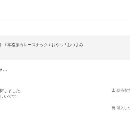
/ 本格派カレースナック / おやつ / おつまみ
ッ…
探しました。

投稿者
しいです！
-
購入し
-