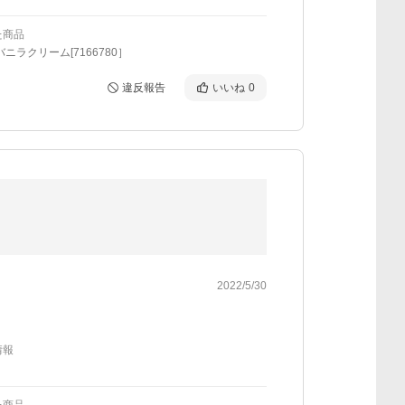
た商品
バニラクリーム[7166780］
違反報告
いいね
0
2022/5/30
情報