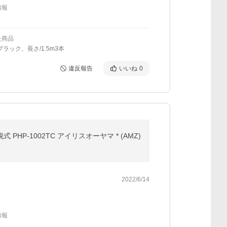
情報
た商品
ブラック、長さ/1.5m3本
違反報告
いいね
0
HP-1002TC アイリスオーヤマ * (AMZ)
2022/6/14
情報