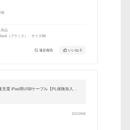
情報
た商品
Black（ブラック）、サイズ/M
違反報告
いいね
0
【3本セット】iPhoneケーブル 充電ケーブル 長さ 0.25/0.5/1/1.5m*3本 iPhone14 13 12 11 XS max XR 急速充電 iPad用USBケーブル【PL保険加入済み製品・安心】
2023/8/6