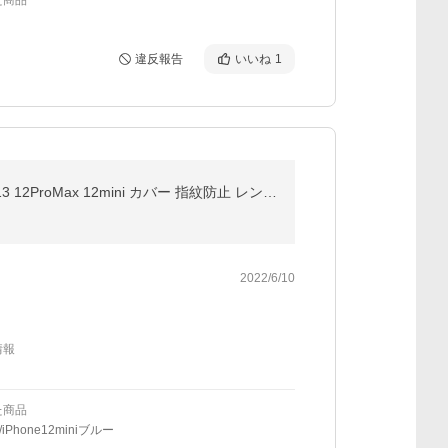
た商品
違反報告
いいね
1
iPhone14promax ケース iphone14plus iphone14pro ケース iPhone13pro ケース iphone13mini iPhone12 13 12ProMax 12mini カバー 指紋防止 レンズ保護
2022/6/10
情報
た商品
iPhone12miniブルー