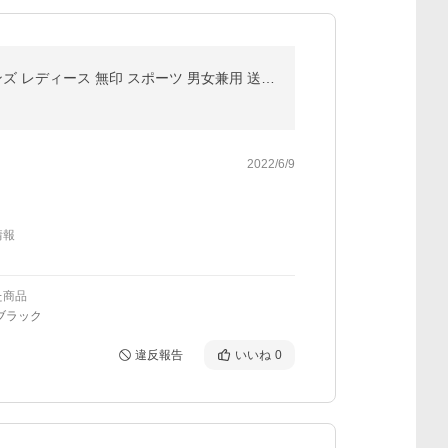
アームカバー 冷感 UVカット 接触冷感 日焼け防止 涼しい 速乾 防蚊 ロング 2Type 指通し 通常 タイプ メンズ レディース 無印 スポーツ 男女兼用 送料無料
2022/6/9
情報
た商品
ブラック
違反報告
いいね
0