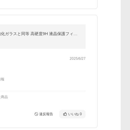
dynabook K70/HY 2024年版 [10.1インチ] 保護 フィルム カバー シート クリア 光沢 ブルーライトカット 強化ガラスと同等 高硬度9H 液晶保護フィルム 互換品
2025/6/27
情報
た商品
違反報告
いいね
0