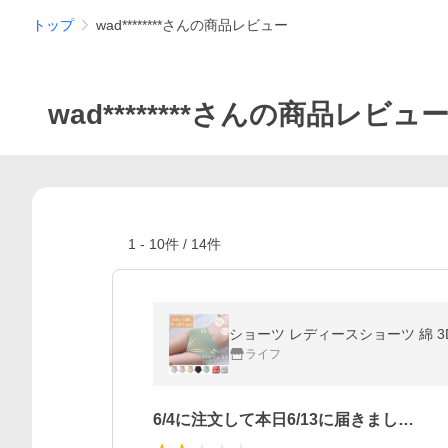
トップ
wad********さんの商品レビュー
wad********さんの商品レビュ
1
-
10
件 /
14
件
ショーツ レディースショーツ 綿 3D
ライフ
6/4に注文して本日6/13に届きまし…