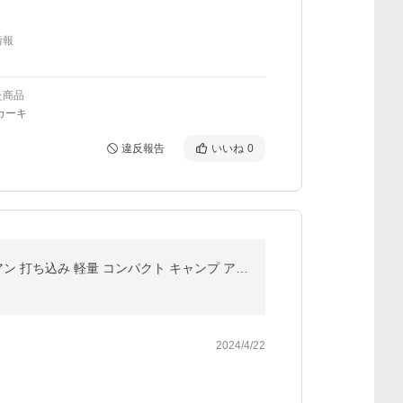
情報
た商品
カーキ
違反報告
いいね
0
ランタンスタンド おしゃれ ランタンハンガー 2way クランプ式 ペグ ランタンポール 卓上 テーブル アイアン 打ち込み 軽量 コンパクト キャンプ アウトドア
2024/4/22