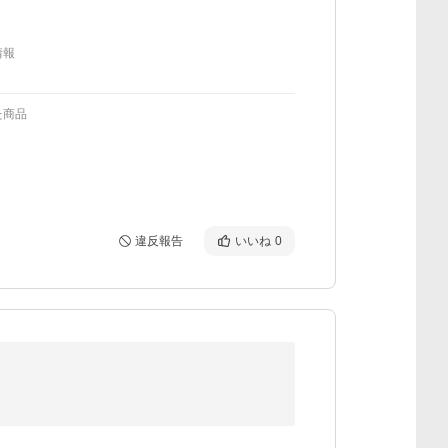
情報
た商品
違反報告
いいね
0