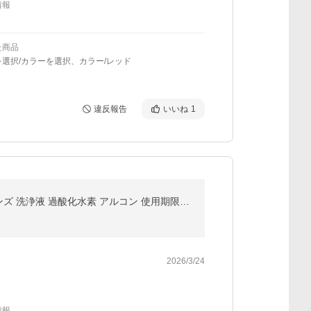
情報
た商品
選択/カラーを選択、カラー/レッド
違反報告
いいね
1
new (480ml）【12本】エーオーセプト クリアケア コンタクト洗浄液 AOセプトクリアケア コンタクトレンズ 洗浄液 過酸化水素 アルコン 使用期限2年前後
2026/3/24
情報