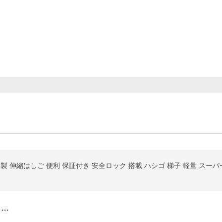
ルミ製 伸縮はしご 便利 保証付き 安全ロック 搭載 ハシゴ 梯子 軽量 スーパー
と…