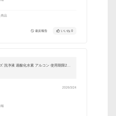
た商品
違反報告
いいね
0
new (480ml）【6本】エーオーセプト クリアケア コンタクト洗浄液 AOセプトクリアケア コンタクトレンズ 洗浄液 過酸化水素 アルコン 使用期限2年前後
2026/3/24
情報