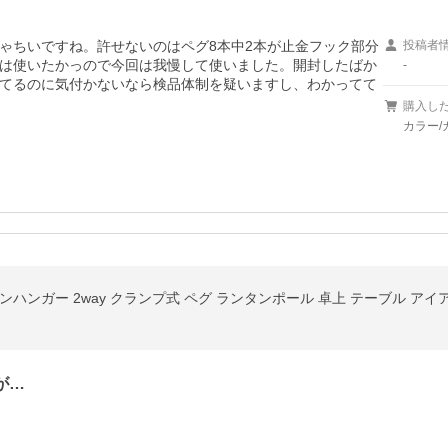
ゃちいですね。許せないのはペグ8本中2本が止金フック部分
投稿者
は使いたかっので今回は我慢して使いました。開封したばか
-
てるのに気付かないなら検品体制を疑いますし、わかってて
購入し
カラー/
が…