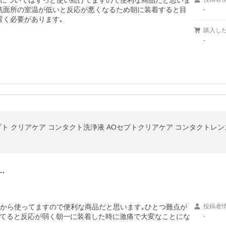
能についてはずっと使い続けてますので便利な商品だと思いま
洗面所の室温が低いと反応が悪くなるため朝に装着すると目
-
置く必要があります｡
購入し
-
…
昔から使ってますので便利な商品だと思います｡ひとつ難点が
投稿者
てると反応が弱く朝一に装着した時に激痛で大変なことにな
-