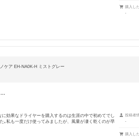
購入し
-
ケア EH-NA0K-H ミストグレー
｡…
なに効果なドライヤーを購入するのは生涯の中で初めてでし
投稿者
た｡私も一度だけ使ってみましたが、風量が凄く乾くのが早
-
購入し