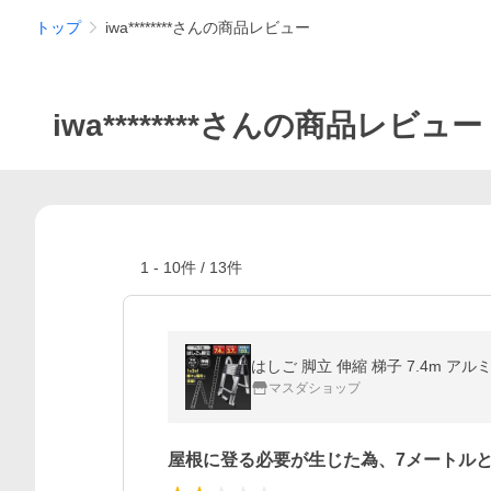
トップ
iwa********さんの商品レビュー
iwa********さんの商品レビュー
1
-
10
件 /
13
件
はしご 脚立 伸縮 梯子 7.4m ア
マスダショップ
屋根に登る必要が生じた為、7メートル