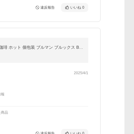
違反報告
いいね
0
送料無料 期間限定 ドリップコーヒー コーヒー 10g お試しセット 楽園のブルマンブレンド 52袋 数量限定 珈琲 ホット 個包装 ブルマン ブルックス BROOK'S
2025/4/1
情報
た商品
違反報告
いいね
0