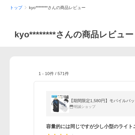
トップ
kyo********さんの商品レビュー
kyo********さんの商品レビュー
1
-
10
件 /
571
件
明誠ショップ
容量的には同じですが少し小型のライト