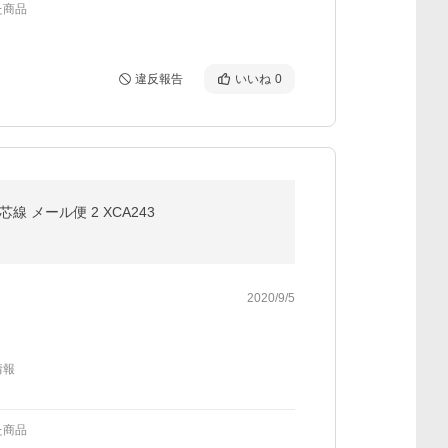
た商品
違反報告
いいね
0
線 メール便 2 XCA243
2020/9/5
情報
た商品