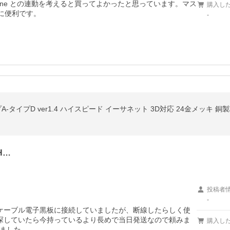
one との連動を考えると買ってよかったと思っています。マス
購入し
かに便利です。
-
A-タイプD ver1.4 ハイスピード イーサネット 3D対応 24金メッキ 銅製芯
H…
投稿者
-
Iケーブル電子黒板に接続していましたが、断線したらしく使
を探していたら今持っているより長めで当日発送なので頼みま
購入し
ました。