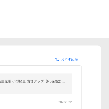
おすすめ順
【期間限定1,580円】モバイルバッテリー 15000mAh LEDライト付 iPhone17/Air充電 Type-Cケーブル付 急速充電 小型軽量 防災グッズ【PL保険加入済み製品・安心】
2023/1/22