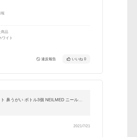
情報
た商品
ホワイト
違反報告
いいね
0
【送料無料】ニールメッド 『サイナスリンス キット250包』(240ml洗浄ボトル×3本付) リンス ボトル セット 鼻うがい ボトル3個 NEILMED ニールメッド
2021/7/21