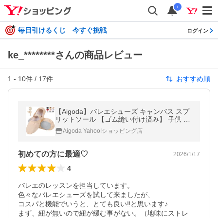
i
毎日引けるくじ 今すぐ挑戦
ログイン
ke_********さんの商品レビュー
1
-
10
件 /
17
件
おすすめ順
【Aigoda】バレエシューズ キャンバス スプ
リットソール 【ゴム縫い付け済み】 子供 大
人 キッズ ジュニア レディース 15cm〜26cm
Aigoda Yahoo!ショッピング店
練習用 発表会 新体操
初めての方に最適♡
2026/1/17
4
バレエのレッスンを担当しています。

色々なバレエシューズを試して来ましたが、

コスパと機能でいうと、とても良い‼️と思います♪

まず、紐が無いので紐が緩む事がない。（地味にストレ