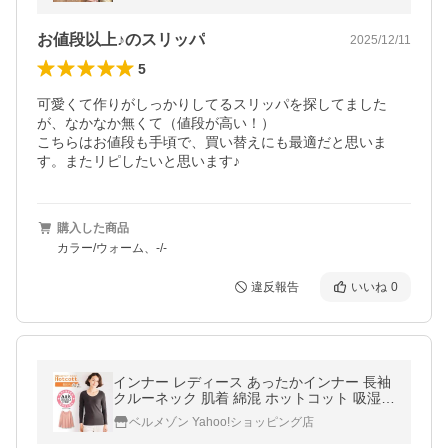
新生活
お値段以上♪のスリッパ
2025/12/11
5
可愛くて作りがしっかりしてるスリッパを探してました
が、なかなか無くて（値段が高い！）

こちらはお値段も手頃で、買い替えにも最適だと思いま
す。またリピしたいと思います♪
購入した商品
カラー/ウォーム、-/-
違反報告
いいね
0
インナー レディース あったかインナー 長袖
クルーネック 肌着 綿混 ホットコット 吸湿
発熱 保温 暖かい 長め丈 冷え対策 綿95％ S
ベルメゾン Yahoo!ショッピング店
M L LL 3L