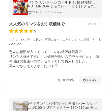
リンツ リンドール ゴールド 16粒 (4種類) LI
NDT LINDOR チョコレート 小分け チョコ
トリュフ コストコ costco ミルク ダーク ホ
YOROZU屋ヤフショ店
ワイト ヘーゼルナッツ
大人気のリンツをお手頃価格で♪
2026/1/17
5
甘さ
：
甘い
、
香り
：
良い
、
実際に食べてみたおいしさの評価
：
とても
おいしい
色んな種類が入っていて、このお値段は最高♡

リンツ大好きですが、お値段が高いので中々手が出ず…😅
今回はお友達へのプレゼントとして購入しました。

喜んでもらえてよかったです♡
違反報告
いいね
0
(年間ランキング1位) 掛け布団カバー シング
ル 綿100％ U字ファスナー 150×210cm 無地