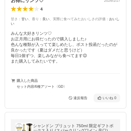
お得にリンツ♡
2026/1/17
4
甘さ
：
甘い
、
香り
：
良い
、
実際に食べてみたおいしさの評価
：
おいし
い
みんな大好きリンツ♡

お正月用にお得だったので購入しました♪

色んな種類が入ってて楽しめたし、ポスト投函だったのが
良かったです（夏はダメだと思うけど）

毎日1個ずつ、楽しみながら食べてます😌

また購入してみたいです。
購入した商品
セット内容/6種アソート〈GD〉
違反報告
いいね
0
シャンドン ブリュット 750ml 限定ギフトボ
ックス入り (スパークリングワイン 辛口) ／