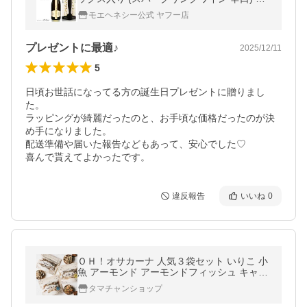
CHANDON BRUT with GIFT BOX
モエヘネシー公式 ヤフー店
プレゼントに最適♪
2025/12/11
5
日頃お世話になってる方の誕生日プレゼントに贈りまし
た。

ラッピングが綺麗だったのと、お手頃な価格だったのが決
め手になりました。

配送準備や届いた報告などもあって、安心でした♡

喜んで貰えてよかったです。
違反報告
いいね
0
ＯＨ！オサカーナ 人気３袋セット いりこ 小
魚 アーモンド アーモンドフィッシュ キャン
プ飯 片口 イワシ ポイント消化 おやつ おつ
タマチャンショップ
まみ 送料無料