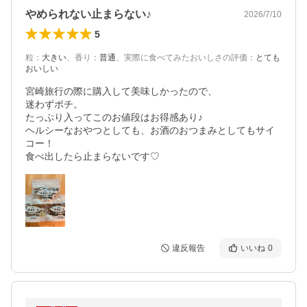
やめられない止まらない♪
2026/7/10
5
粒
：
大きい
、
香り
：
普通
、
実際に食べてみたおいしさの評価
：
とても
おいしい
宮崎旅行の際に購入して美味しかったので、

迷わずポチ。

たっぷり入ってこのお値段はお得感あり♪

ヘルシーなおやつとしても、お酒のおつまみとしてもサイ
コー！

違反報告
いいね
0