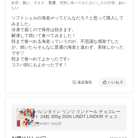
鮮度
：
良い
、
大きさ
：
普通
、
実際に食べてみたおいしさの評価
：
おい
しい
ソフトシェルの海老🦐ってどんなだろ？と思って購入して
みました。

冷凍で届くので保存は効きます。

解凍して焼いて食べてみました！

殻まで食べれる海老っていうのが、不思議な感覚でした
が、焼いたらそんなに普通の海老と違わず、美味しかった
です♡

殻まで食べれてよかったです♪ 

コスパ的にもよかったです！
違反報告
いいね
0
バレンタイン リンツ リンドール チョコレー
ト 24粒 300g 2026 LINDT LINDOR チョコ
義理チョコ 本命 ギフト 高級
HARY SHOP