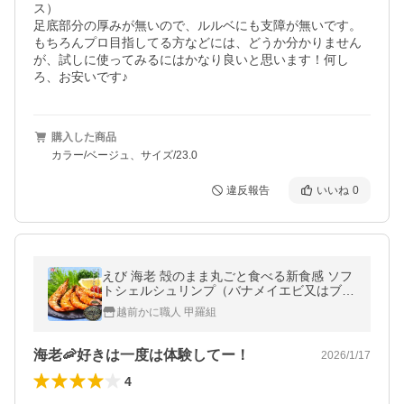
ス）

足底部分の厚みが無いので、ルルベにも支障が無いです。

もちろんプロ目指してる方などには、どうか分かりません
が、試しに使ってみるにはかなり良いと思います！何し
ろ、お安いです♪
購入した商品
カラー/ベージュ、サイズ/23.0
違反報告
いいね
0
えび 海老 殻のまま丸ごと食べる新食感 ソフ
トシェルシュリンプ（バナメイエビ又はブラ
ックタイガー）希少な大型サイズ500g/20〜
越前かに職人 甲羅組
25尾 FF 爆買
海老🦐好きは一度は体験してー！
2026/1/17
4