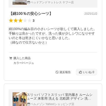
洗濯可 掛けふとんカバー 掛けカバー 掛カバ
ベッドアンドマットレス ヤフー店
ー 布団 コットン U07
【綿100％の安心シーツ】
2025/11/2
3
綿100%の編み目の小さいシーツが欲しくて購入しました。

手触りは良かったですが、洗った後が少しシワになりやす
いのと冬は乾きにくいかなと思いました。

購入した商品
カラー/ベージュ
違反報告
いいね
0
スリッパ ソフトスリッパ 室内履き ルームシ
ューズ 来客用 洗える 北欧調 デザイン 洗濯
可 ウォッシャブル 家族用 シンプル おしゃれ
ベルメゾン Yahoo!ショッピング店