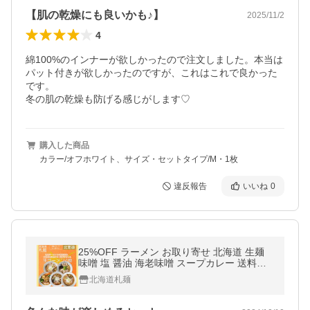
【肌の乾燥にも良いかも♪】
2025/11/2
4
綿100%のインナーが欲しかったので注文しました。本当は
パット付きが欲しかったのですが、これはこれで良かった
です。

冬の肌の乾燥も防げる感じがします♡
購入した商品
カラー/オフホワイト、サイズ・セットタイプ/M・1枚
違反報告
いいね
0
25%OFF ラーメン お取り寄せ 北海道 生麺
味噌 塩 醤油 海老味噌 スープカレー 送料無
料 札幌工場直送生ラーメン4食+1食おまけセ
北海道札麺
ット