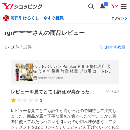
i
毎日引けるくじ 今すぐ挑戦
ログイン
rgn********さんの商品レビュー
1
-
10
件 /
12
件
おすすめ順
ペットバリカン Pateker P-6 正規代理店 犬
猫 うさぎ 足裏 静音 軽量 プロ用 コードレス
換毛期 ケア お手入れ セルフカット 初心者
select shop crea
切れ味抜群 低騒音 爆買
レビューを見てとても評価が高かったので…
2025/4/3
1
レビューを見てとても評価が高かったので期待して注文し
ました。商品が届き丁寧な梱包で良かったです。しかし実
際に使ってみたらハズレを引いたのか切れ味が悪く、アタ
ッチメントを12ミリから9ミリ…どんどん下げていっても全