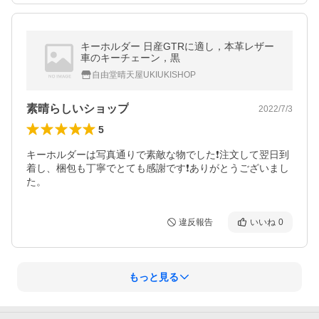
キーホルダー 日産GTRに適し，本革レザー
車のキーチェーン，黒
自由堂晴天屋UKIUKISHOP
素晴らしいショップ
2022/7/3
5
キーホルダーは写真通りで素敵な物でした❗️注文して翌日到
着し、梱包も丁寧でとても感謝です❗️ありがとうございまし
た。
違反報告
いいね
0
もっと見る