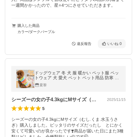
一週間かかったので、星⭐️4つにさせていただきます。
購入した商品
カラー/ダークパープル
違反報告
いいね
0
ドッグウェア 冬 犬 服 暖かい ペット服 ペッ
トウェア 犬 愛犬 ペット ペット用品 防寒 タ
ンクトップ ボーダー ドット柄 水玉 カラフル
夏黎
あったか グッズ 秋冬
シーズーの女の子4.3kgにMサイズ（…
2025/11/15
5
シーズーの女の子4.3kgにMサイズ（むし.くま.水玉うさ
ぎ）購入しました。ピッタリのサイズだったし　とにかく
安くて可愛いのが良かったです❣️商品が届いた日にまた3種
類リピしました。全種類欲しい位です🤭