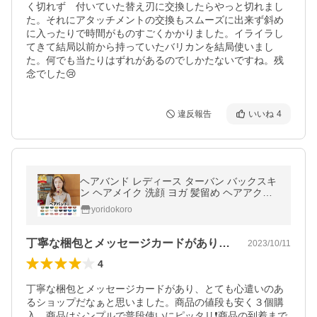
く切れず　付いていた替え刃に交換したらやっと切れまし
た。それにアタッチメントの交換もスムーズに出来ず斜め
に入ったりで時間がものすごくかかりました。イライラし
てきて結局以前から持っていたバリカンを結局使いまし
た。何でも当たりはずれがあるのでしかたないですね。残
念でした😢
違反報告
いいね
4
ヘアバンド レディース ターバン バックスキ
ン ヘアメイク 洗顔 ヨガ 髪留め ヘアアクセ
サリーヘッドバンド 汗止め シンプル
yoridokoro
丁寧な梱包とメッセージカードがあり、と…
2023/10/11
4
丁寧な梱包とメッセージカードがあり、とても心遣いのあ
るショップだなぁと思いました。商品の値段も安く３個購
入。商品はシンプルで普段使いにピッタリ❗️商品の到着まで