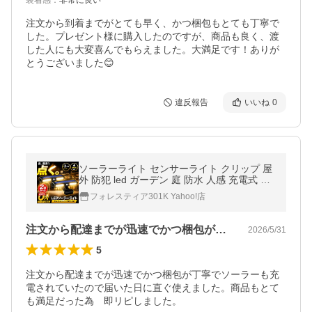
装着感
：
非常に良い
注文から到着までがとても早く、かつ梱包もとても丁寧で
した。プレゼント様に購入したのですが、商品も良く、渡
した人にも大変喜んでもらえました。大満足です！ありが
とうございました😊
違反報告
いいね
0
ソーラーライト センサーライト クリップ 屋
外 防犯 led ガーデン 庭 防水 人感 充電式 明
るい 照明 ポイント利用 爆買 2個セット
フォレスティア301K Yahoo!店
注文から配達までが迅速でかつ梱包が丁寧…
2026/5/31
5
注文から配達までが迅速でかつ梱包が丁寧でソーラーも充
電されていたので届いた日に直ぐ使えました。商品もとて
も満足だった為　即リピしました。