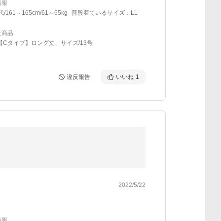
情報
代/161～165cm/61～65kg
普段着ているサイズ：LL
た商品
【Cタイプ】ロング丈、サイズ/13号
違反報告
いいね
1
2022/5/22
情報