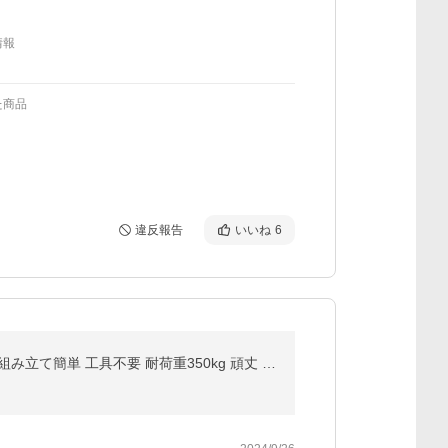
情報
た商品
違反報告
いいね
6
ベッド ベッドフレーム シングル 収納 すのこベッド シングルベッド すのこ 木製 白 おしゃれ 安い ベット 組み立て簡単 工具不要 耐荷重350kg 頑丈 ネジレス