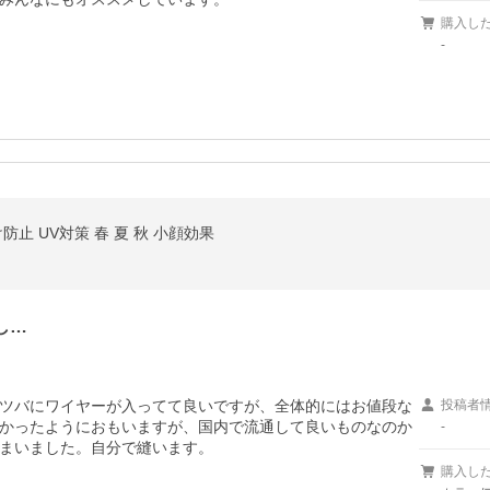
購入し
-
防止 UV対策 春 夏 秋 小顔効果
し…
ツバにワイヤーが入ってて良いですが、全体的にはお値段な
投稿者
かったようにおもいますが、国内で流通して良いものなのか
-
まいました。自分で縫います。
購入し