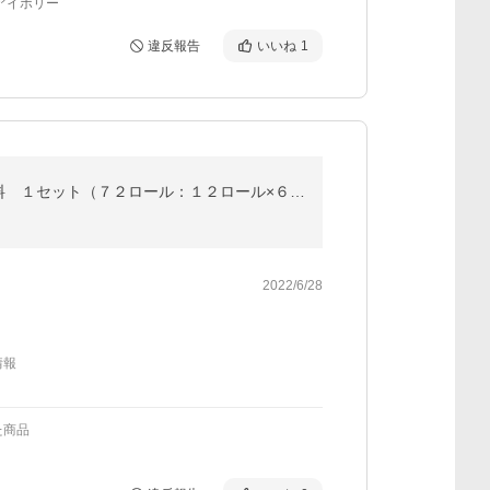
アイボリー
違反報告
いいね
1
大王製紙 エリエール ｉ：ｎａ（イーナ）トイレットティシュー シングル 芯あり １００ｍ 無香料 １セット（７２ロール：１２ロール×６パック）
2022/6/28
情報
た商品