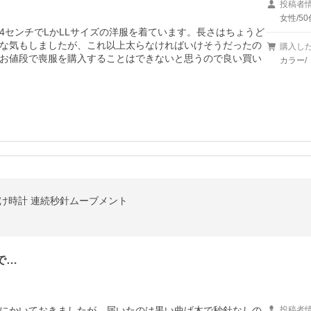
投稿者
女性/50
64センチでLかLLサイズの洋服を着ています。長さはちょうど
な気もしましたが、これ以上太らなければいけそうだったの
購入し
お値段で喪服を購入することはできないと思うので良い買い
カラー/
 掛け時計 連続秒針ムーブメント
で…
にかいておきましたが、届いたのは黒い曲げ木で秒針なしの
投稿者