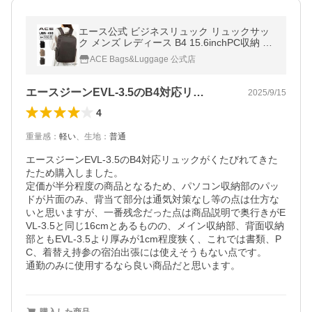
エース公式 ビジネスリュック リュックサッ
ク メンズ レディース B4 15.6inchPC収納 通
勤 22L ACE UBN-418 19071
ACE Bags&Luggage 公式店
エースジーンEVL-3.5のB4対応リ…
2025/9/15
4
重量感
：
軽い
、
生地
：
普通
エースジーンEVL-3.5のB4対応リュックがくたびれてきた
たため購入しました。

定価が半分程度の商品となるため、パソコン収納部のパッ
ドが片面のみ、背当て部分は通気対策なし等の点は仕方な
いと思いますが、一番残念だった点は商品説明で奥行きがE
VL-3.5と同じ16cmとあるものの、メイン収納部、背面収納
部ともEVL-3.5より厚みが1cm程度狭く、これでは書類、P
C、着替え持参の宿泊出張には使えそうもない点です。

通勤のみに使用するなら良い商品だと思います。