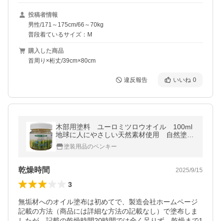
投稿者情報
男性/171～175cm/66～70kg
普段着ているサイズ：M
購入した商品
首周り×桁丈/39cm×80cm
違反報告
いいね
0
木部用塗料 ユーロミツロウオイル 100ml
地球に人にやさしい天然素材使用 自然塗
料 環境対応型塗料 DIY 安心 安全
塗装用品のペンキー
乾燥時間
2025/9/15
3
無垢材へのオイル塗布は初めてで、製造会社ホームページ
記載の方法（商品には詳細な方法の記載なし）で塗布しま
したが、記載の乾燥時間20時間では全く足りず、乾燥まで1