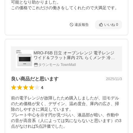
可能となり助かりました。

違反報告
いいね
0
MRO-F6B 日立 オーブンレンジ 電子レンジ
ワイド＆フラット庫内 27L らくメンテ 冷凍
から焼き物 ノンフライ調理 蒸し料理 HITAC
タウンモール TownMall
HI ホワイト MRO-F6B(W)
良い商品だと思います
2025/11/3
4
前の電子レンジが故障したため購入しましたが、旧モデル
のため価格が安く、デザイン、温め度合、庫内の広さ、掃
除のしやすさに満足しています。

プレート中心を示す円が見づらい、液晶部が暗い、作動中
の音が高音系（人によっては気にならないと思います）の3
点がなければ5点評価でした。