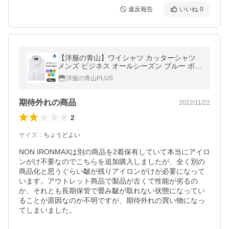
違反報告
いいね
0
【洋服の青山】ワイシャツ カッターシャツ
メンズ ビジネス オールシーズン ブルー ボタ
ンダウン スタンダード 長袖 形態安定 CHRI
洋服の青山PLUS
STIAN ORANI
期待外れの商品
2022/11/22
2
サイズ
：
ちょうどよい
NON IRONMAXは別の商品を2着保有していて本当にアイロ
ンがけ不要なのでこちらを追加購入しましたが、全く別の
商品化と思うぐらい皺が残りアイロンがけが必要になって
います。アウトレット商品で製品が古くて性能が劣るの
か、それとも長期保管で畳み皺が取れない状態になってい
ることが原因なのか不明ですが、期待外れの買い物になっ
てしまいました。