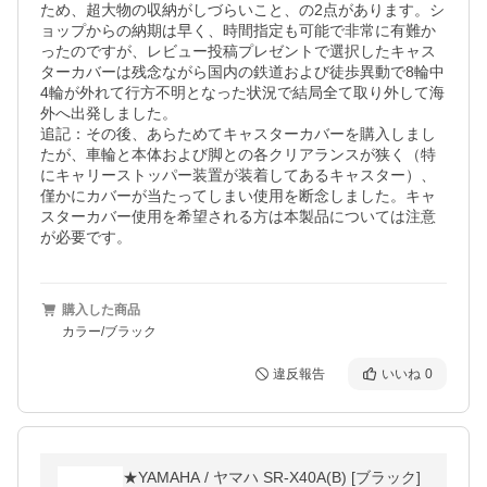
ため、超大物の収納がしづらいこと、の2点があります。シ
ョップからの納期は早く、時間指定も可能で非常に有難か
ったのですが、レビュー投稿プレゼントで選択したキャス
ターカバーは残念ながら国内の鉄道および徒歩異動で8輪中
4輪が外れて行方不明となった状況で結局全て取り外して海
外へ出発しました。

追記：その後、あらためてキャスターカバーを購入しまし
たが、車輪と本体および脚との各クリアランスが狭く（特
にキャリーストッパー装置が装着してあるキャスター）、
僅かにカバーが当たってしまい使用を断念しました。キャ
スターカバー使用を希望される方は本製品については注意
が必要です。
購入した商品
カラー/ブラック
違反報告
いいね
0
★YAMAHA / ヤマハ SR-X40A(B) [ブラック]