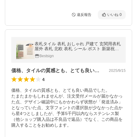
違反報告
いいね
0
表札タイル 表札 おしゃれ 戸建て 玄関用表札
屋外 表札 北欧 表札 シール ポスト 新築祝い
贈り物 マンション 戸建て gs-pl-IFT-150爆買
Bestsign
価格、タイルの質感とも、とても良い商品…
2025/9/15
4
価格、タイルの質感とも、とても良い商品でした。

たまたまかもしれませんが、注文受付メールが届かなかっ
た点、デザイン確認中にもかかわらず状態が「発送済み」
となっていた点、文字フォントの選択肢が少なかった点か
ら星4つとしましたが、予算5千円以内ならステンレス製
（他ショップ購入品は不良品で返品）でなく、この商品を
購入することをお勧めします。