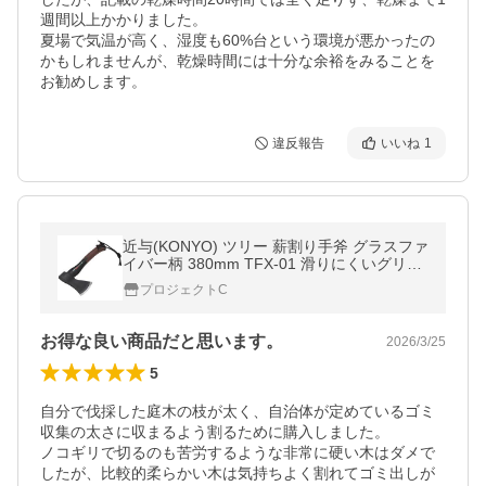
週間以上かかりました。

夏場で気温が高く、湿度も60%台という環境が悪かったの
かもしれませんが、乾燥時間には十分な余裕をみることを
お勧めします。
違反報告
いいね
1
近与(KONYO) ツリー 薪割り手斧 グラスファ
イバー柄 380mm TFX-01 滑りにくいグリッ
プ アウトドア キャンプ用品 焚き火 アッキス
プロジェクトC
お得な良い商品だと思います。
2026/3/25
5
自分で伐採した庭木の枝が太く、自治体が定めているゴミ
収集の太さに収まるよう割るために購入しました。

ノコギリで切るのも苦労するような非常に硬い木はダメで
したが、比較的柔らかい木は気持ちよく割れてゴミ出しが