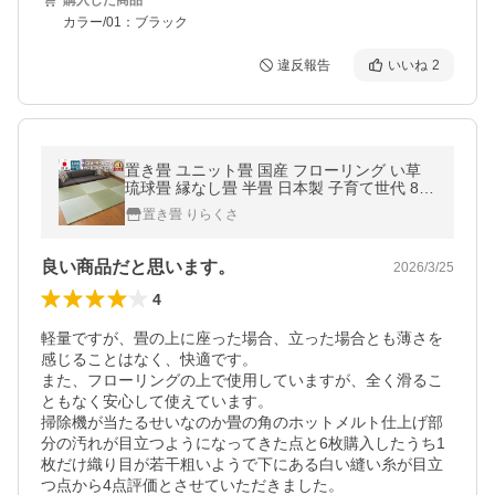
購入した商品
カラー/01：ブラック
違反報告
いいね
2
置き畳 ユニット畳 国産 フローリング い草
琉球畳 縁なし畳 半畳 日本製 子育て世代 82×
82×1.5cm(6枚セット)サイズオーダー対応(小
置き畳 りらくさ
町)
良い商品だと思います。
2026/3/25
4
軽量ですが、畳の上に座った場合、立った場合とも薄さを
感じることはなく、快適です。

また、フローリングの上で使用していますが、全く滑るこ
ともなく安心して使えています。

掃除機が当たるせいなのか畳の角のホットメルト仕上げ部
分の汚れが目立つようになってきた点と6枚購入したうち1
枚だけ織り目が若干粗いようで下にある白い縫い糸が目立
つ点から4点評価とさせていただきました。