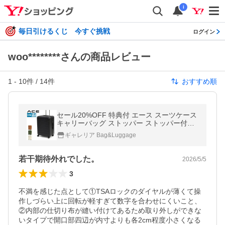
i
毎日引けるくじ 今すぐ挑戦
ログイン
woo********さんの商品レビュー
1
-
10
件 /
14
件
おすすめ順
セール20%OFF 特典付 エース スーツケース
キャリーバッグ ストッパー ストッパー付き
Lサイズ L ACE キャリケース 海外 100L 大型
ギャレリア Bag&Luggage
長期 05434
若干期待外れでした。
2026/5/5
3
不満を感じた点として①TSAロックのダイヤルが薄くて操
作しづらい上に回転が軽すぎて数字を合わせにくいこと、
②内部の仕切り布が縫い付けてあるため取り外しができな
いタイプで開口部四辺が内寸よりも各2cm程度小さくなる