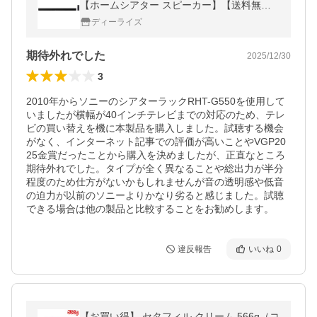
【ホームシアター スピーカー】【送料無
料】
ディーライズ
期待外れでした
2025/12/30
3
2010年からソニーのシアターラックRHT-G550を使用して
いましたが横幅が40インチテレビまでの対応のため、テレ
ビの買い替えを機に本製品を購入しました。試聴する機会
がなく、インターネット記事での評価が高いことやVGP20
25金賞だったことから購入を決めましたが、正直なところ
期待外れでした。タイプが全く異なることや総出力が半分
程度のため仕方がないかもしれませんが音の透明感や低音
の迫力が以前のソニーよりかなり劣ると感じました。試聴
できる場合は他の製品と比較することをお勧めします。
違反報告
いいね
0
【お買い得】 セタフィル クリーム 566g（コ