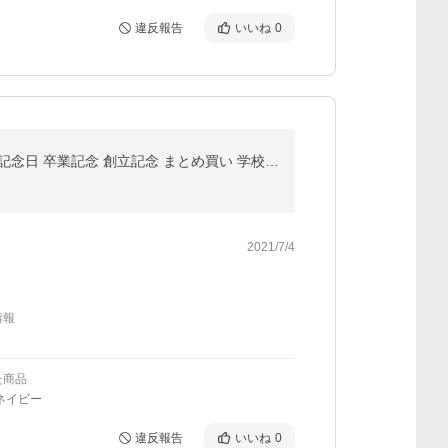
違反報告
いいね
0
【廃番】プレゼント 記念品 会社 名前入り 名入れ ギフト イタリアンレザー ペーパーナイフ 全7色 誕生日 記念日 卒業記念 創立記念 まとめ買い 学校 団体
2021/7/4
情報
た商品
ネイビー
違反報告
いいね
0