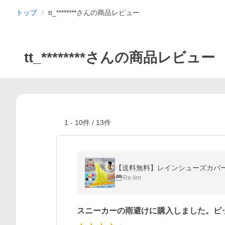
トップ
tt_********さんの商品レビュー
tt_********さんの商品レビュー
1
-
10
件 /
13
件
Re-lim
スニーカーの雨避けに購入しました。ピ