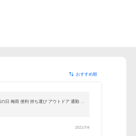
おすすめ順
【送料無料】レインシューズカバー レディース メンズ キッズ シリコーン 靴カバー 防水 雨具 厚め 滑り 雨の日 梅雨 便利 持ち運び アウトドア 通勤 通学
2021/7/4