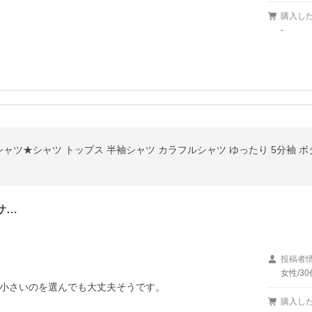
購入し
-
サ…
投稿者
女性/30
小さいのを選んでも大丈夫そうです。

購入し