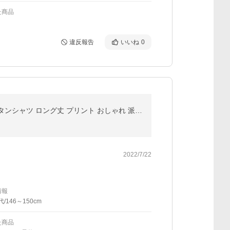
た商品
違反報告
いいね
0
2COLOR★恐竜 プリント柄 半袖 シャツ★シャツ トップス 半袖シャツ カラフルシャツ ゆったり 5分袖 ボタンシャツ ロング丈 プリント おしゃれ 派手 原宿系 ロン
2022/7/22
情報
代/146～150cm
た商品