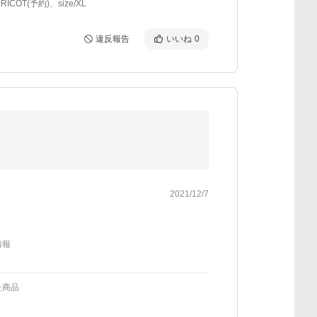
APRICOT(予約)、size/XL
違反報告
いいね
0
2021/12/7
情報
た商品