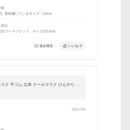
情報
代
普段履いているサイズ：23cm
た商品
(03)プーマブラック、サイズ/23.0cm
違反報告
いいね
0
マスク 使い捨て グラデーション レディース おしゃれ 不織布 接触冷感 安い 血色マスク 血色カラー 冷感マスク 平ゴム 立体 クールマスク ひんやり 夏マスク
2021/7/4