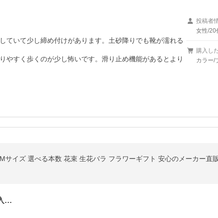
投稿者
女性/20
していて少し締め付けがあります。土砂降りでも靴が濡れる
購入し
りやすく歩くのが少し怖いです。滑り止め機能があるとより
カラー/
Mサイズ 選べる本数 花束 生花バラ フラワーギフト 安心のメーカー直販 
入…