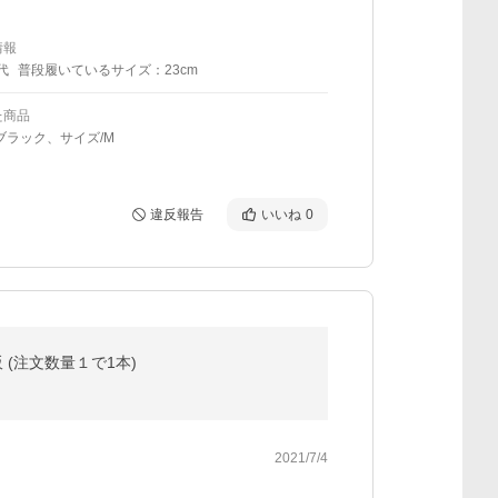
情報
代
普段履いているサイズ：23cm
た商品
ブラック、サイズ/M
違反報告
いいね
0
(注文数量１で1本)
2021/7/4