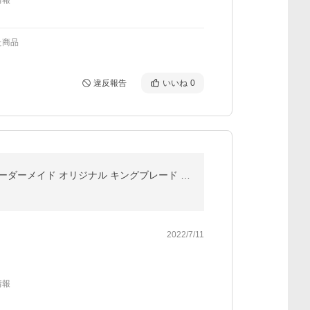
情報
た商品
違反報告
いいね
0
2枚セット ペンライトシート オーダー 量産 カスタマイズ おしゃれ 推し活 オタ活 キンブレ ペンライト オーダーメイド オリジナル キングブレード 名入れ
2022/7/11
情報