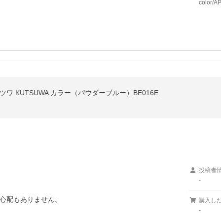
color/
ワ KUTSUWA カラー（パウダーブルー）BE016E
投稿者
-
心配もありません。

購入し
-