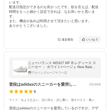
います。

配送日指定ができるのも良かったです。欲を言えば、配送
時間をもっと細かく設定できれば、なお良いかと思いま
す。

また、機会があれば利用させて頂きたいと思います。

ありがとうございました。
違反報告
いいね
0
ニューバランス WS327 MF B レディース ス
ニーカー ： ホワイト×ベージュ New Balanc
e
アルペングループヤフー店
普段はadidasのスニーカーを愛用し…
2024/6/6
5
サイズ
：
ちょうどよい
、
底の厚み
：
少し厚い
、
履きやすさ
：
良い
普段はadidasのスニーカーを愛用しているのですが、デザ