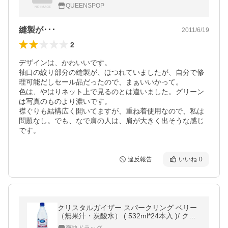
カットソー＃3765
QUEENSPOP
縫製が･･･
2011/6/19
2
デザインは、かわいいです。

袖口の絞り部分の縫製が、ほつれていましたが、自分で修
理可能だしセール品だったので、まぁいいかって。

色は、やはりネット上で見るのとは違いました。グリーン
は写真のものより濃いです。

襟ぐりも結構広く開いてますが、重ね着使用なので、私は
問題なし。でも、なで肩の人は、肩が大きく出そうな感じ
です。
違反報告
いいね
0
クリスタルガイザー スパークリング ベリー
（無果汁・炭酸水） ( 532ml*24本入 )/ クリ
スタルガイザー(Crystal Geyser)