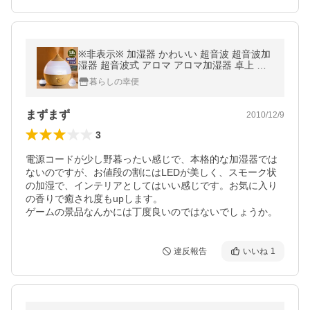
※非表示※ 加湿器 かわいい 超音波 超音波加
湿器 超音波式 アロマ アロマ加湿器 卓上 小
型 しずく おしゃれ コンパクト 6畳 デュード
暮らしの幸便
ロップ スリーアップ 77178
まずまず
2010/12/9
3
電源コードが少し野暮ったい感じで、本格的な加湿器では
ないのですが、お値段の割にはLEDが美しく、スモーク状
の加湿で、インテリアとしてはいい感じです。お気に入り
の香りで癒され度もupします。

ゲームの景品なんかには丁度良いのではないでしょうか。
違反報告
いいね
1