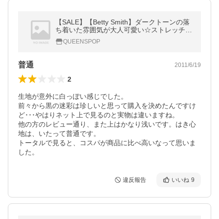
【SALE】【Betty Smith】ダークトーンの落
ち着いた雰囲気が大人可愛い☆ストレッチ迷
彩パギンス＃3105【返品・交換不可】
QUEENSPOP
普通
2011/6/19
2
生地が意外に白っぽい感じでした。

前々から黒の迷彩は珍しいと思って購入を決めたんですけ
ど･･･やはりネット上で見るのと実物は違いますね。

他の方のレビュー通り、また上はかなり浅いです。はき心
地は、いたって普通です。

トータルで見ると、コスパが商品に比べ高いなって思いま
した。
違反報告
いいね
9