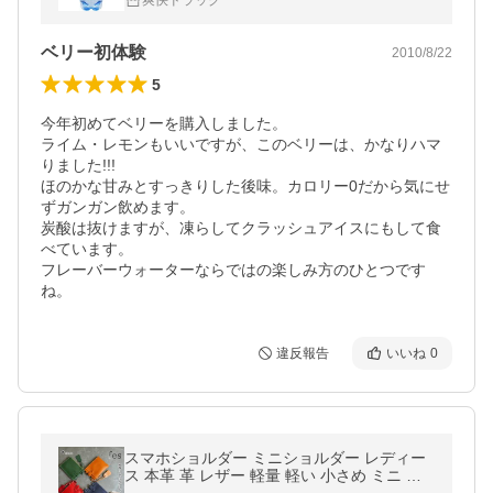
爽快ドラッグ
ベリー初体験
2010/8/22
5
今年初めてベリーを購入しました。

ライム・レモンもいいですが、このベリーは、かなりハマ
りました!!!

ほのかな甘みとすっきりした後味。カロリー0だから気にせ
ずガンガン飲めます。

炭酸は抜けますが、凍らしてクラッシュアイスにもして食
べています。

フレーバーウォーターならではの楽しみ方のひとつです
ね。
違反報告
いいね
0
スマホショルダー ミニショルダー レディー
ス 本革 革 レザー 軽量 軽い 小さめ ミニ お