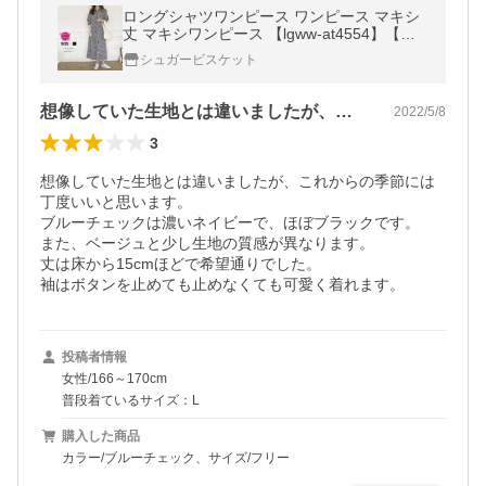
ロングシャツワンピース ワンピース マキシ
丈 マキシワンピース 【lgww-at4554】【予
約販売：3月14日入荷予定順次発送】【送料
シュガービスケット
無料】メ込2
想像していた生地とは違いましたが、これ…
2022/5/8
3
想像していた生地とは違いましたが、これからの季節には
丁度いいと思います。

ブルーチェックは濃いネイビーで、ほぼブラックです。

また、ベージュと少し生地の質感が異なります。

丈は床から15cmほどで希望通りでした。

袖はボタンを止めても止めなくても可愛く着れます。
投稿者情報
女性/166～170cm
普段着ているサイズ：L
購入した商品
カラー/ブルーチェック、サイズ/フリー