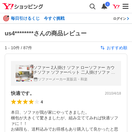
i
毎日引けるくじ 今すぐ挑戦
ログイン
us4********さんの商品レビュー
1
-
10
件 /
87
件
おすすめ順
ソファー 2人掛け ソファ ローソファー カウ
チソファ ソファーベット 二人掛けソファ リ
クライニング コンパクト フロアソファ
ソファーメーカー直販店・和楽
快適です。
2010/4/18
4
本日、ソファが我が家にやってきました。

梱包が大きくて驚きましたが、組み立ててみれば快適ソフ
ァに！！

お値段も、送料込みでお得感もあり購入して良かったと思