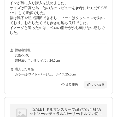
インが気に入り購入を決めました。

サイズは甲高な為、他の方のレビューを参考に1つ上げて25
cmにして正解でした。

幅は靴下や紐で調節できるし、ソールはクッションが効い
ており、おろしたてでも歩き心地も良好でした。

イメージと違ったのは、ベロの部分が少し頼りない感じで
した。
投稿者情報
女性/50代
普段履いているサイズ：24.5cm
購入した商品
カラー/ホワイト×ベージュ、サイズ/25.0cm
違反報告
いいね
0
【SALE】ドルマンスリーブ/新作/春/半袖/カ
ットソー/ナチュラル/ガーリー/ドルマン切替