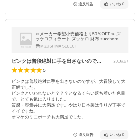
違反報告
いいね
0
≪メーカー希望小売価格より50％OFF≫ ズ
ッケロフィラート ズッケロ 財布 zucchero fil
ato 長財布 55175 / レディース
MIZUSHIMA SELECT
ピンクは普段絶対に手を出さないのですが…
2016/1/7
5
ピンクは普段絶対に手を出さないのですが、大冒険して大
正解でした。

ピンクといわれないと？？？となるくらい落ち着いた色目
で、とても気に入りました。

質感・容量共に大満足です。やはり日本製は作りが丁寧で
イイですね。

オマケのミニポーチも大満足でした。
違反報告
いいね
0