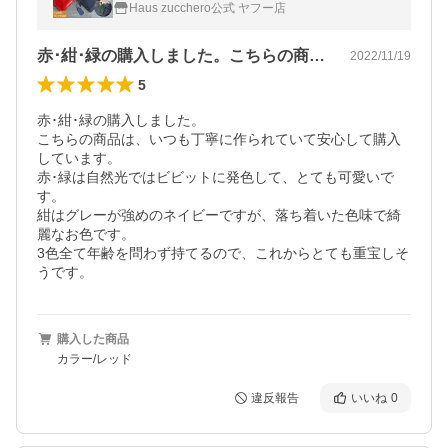
財布ショルダー ズッケロ 可愛い 大人 旅行
Haus zucchero公式 ヤフー店
財布 プレゼント 49267
赤･紺･緑の購入しました。こちらの商品…
2022/11/19
5
赤･紺･緑の購入しました。

こちらの商品は、いつも丁寧に作られていて安心して購入
しています。

赤･緑は自然光ではビビットに発色して、とても可愛いで
す。

紺はグレーが強めのネイビーですが、落ち着いた色味で綺
麗なお色です。

3色全て年齢を問わず持てるので、これからとても重宝しそ
うです。
購入した商品
カラー/レッド
違反報告
いいね
0