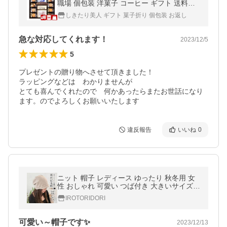
職場 個包装 洋菓子 コーヒー ギフト 送料無
料 神戸元町の珈琲&amp;クッキー(MTC-AR)
しきたり美人 ギフト 菓子折り 個包装 お返し
急な対応してくれます！
2023/12/5
5
プレゼントの贈り物へさせて頂きました！

ラッピングなどは　わかりませんが

とても喜んでくれたので　何かあったらまたお世話になり
ます。のでよろしくお願いいたします
違反報告
いいね
0
ニット 帽子 レディース ゆったり 秋冬用 女
性 おしゃれ 可愛い つば付き 大きいサイズ
キャスケット HAT ハット 秋 冬 小顔効果 防
IROTORIDORI
寒対策に
可愛い～帽子です✨
2023/12/13