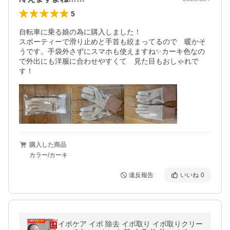
5
自転車に乗る娘の為に購入しました！

スポーティーで滑り止めと手首も絞まってるので　暖かそ
うです。手袋外さずにスマホも使えますね✨カーキ色なの
で外出にも洋服に合わせやすくて　見た目もおしゃれで
す！
購入した商品
カラー/カーキ
違反報告
いいね
0
イポケア イボ 除去 イボ取り イボ取りクリー