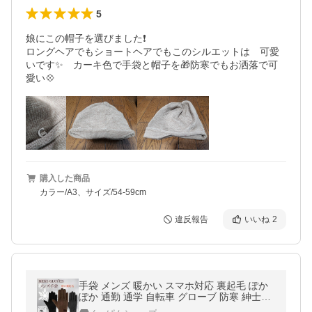
5
娘にこの帽子を選びました❗

ロングヘアでもショートヘアでもこのシルエットは　可愛
いです✨　カーキ色で手袋と帽子を🎁防寒でもお洒落で可
愛い💠
購入した商品
カラー/A3、サイズ/54-59cm
違反報告
いいね
2
手袋 メンズ 暖かい スマホ対応 裏起毛 ぽか
ぽか 通勤 通学 自転車 グローブ 防寒 紳士用
おしゃれ