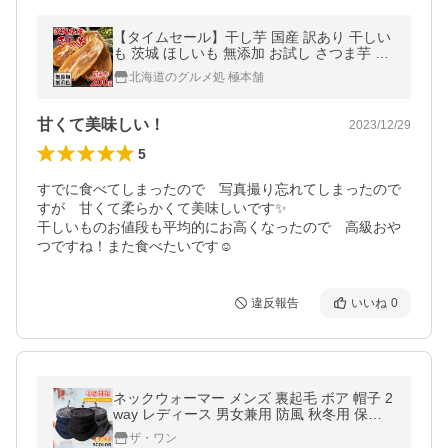
【タイムセール】干し芋 国産 訳あり 干しい
も 茨城 ほしいも 無添加 お試し さつま芋 さ
つまいも スイーツ お菓子 和菓子 お茶菓子
北海道のグルメ処 極本舗
安い 送料無料 200g
甘くて美味しい！
2023/12/29
5
すでに食べてしまったので　写真撮り忘れてしまったので
すが　甘くて柔らかくて美味しいです✨

干しいものお値段も平均的にお高くなったので　高級おや
つですね！また食べたいです☺️
違反報告
いいね
0
ネックウォーマー メンズ 裏起毛 ボア 帽子 2
way レディース 男女兼用 防風 秋冬用 保温
性 暖かい 防寒 冬 寒さ対策 送料無料
ザ・ワン