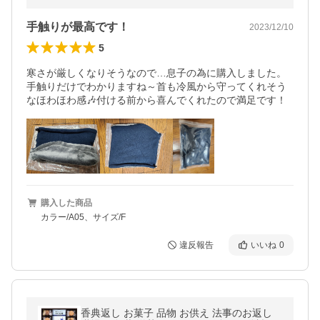
手触りが最高です！
2023/12/10
5
寒さが厳しくなりそうなので…息子の為に購入しました。
手触りだけでわかりますね～首も冷風から守ってくれそう
なほわほわ感🎶付ける前から喜んでくれたので満足です！
購入した商品
カラー/A05、サイズ/F
違反報告
いいね
0
香典返し お菓子 品物 お供え 法事のお返し