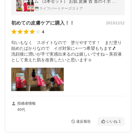
ム （2本セット） お肌 皮膚 首 首のイボ 美
容液 首イボ はとむぎ 角質取り いぼ 自分で
ライフパートナーズストア
イポケアEX 18ml
初めての皮膚ケアに購入！！
2023/12/12
4
匂いもなく　スポイトなので　塗りやすです！　まだ塗り
始めたばかりなので　イボ対策に⭐一つ希望もちます🎵

洗顔後に潤いが手で実感出来るのは嬉しいですね～美容液
として衰えた肌を改善したいと思います☺️
投稿者情報
40代
違反報告
いいね
1