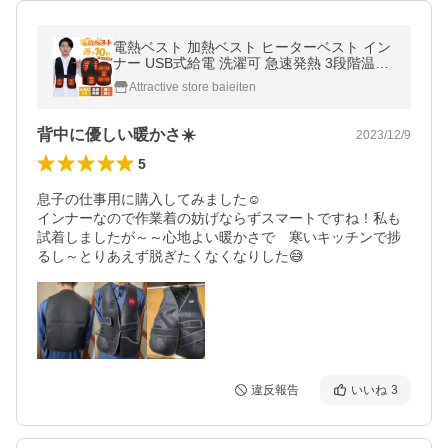
電熱ベスト 加熱ベスト ヒーターベスト イン
ナー USB式給電 洗濯可 急速発熱 3段階温度
調節 超軽量 防寒着 作業着 フリーサイズ 電
Attractive store baieiten
熱ウェア 男女兼用
背中に優しい暖かさ☀️
2023/12/9
5
息子の仕事用に購入してみました☺️

インナーなので作業着の妨げならずスマートですね！私も
試着しましたが～～心地よい暖かさで　寒いキッチンで捗
違反報告
いいね
3