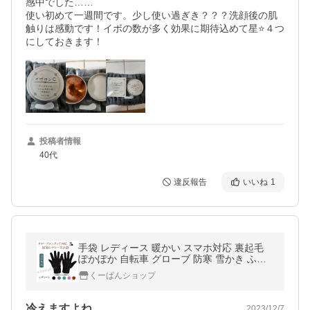
感中でした……

使い初めて一週間です。少し使い過ぎき？？？洗顔後の肌
触りは感動です！イボの数が多く効果に期待込めて星⭐４つ
にしておきます！
投稿者情報
40代
違反報告
いいね
1
手袋 レディース 暖かい スマホ対応 裏起毛
ぽかぽか 自転車 グローブ 防寒 雪かき ふわ
ふわ ランニング
くーぱんショップ
冷えますよね……
2023/12/7