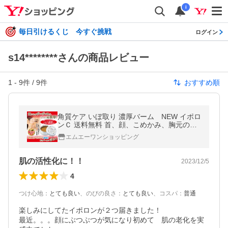
i
毎日引けるくじ 今すぐ挑戦
ログイン
s14********さんの商品レビュー
1
-
9
件 /
9
件
おすすめ順
角質ケア いぼ取り 濃厚バーム NEW イポロ
ンＣ 送料無料 首、顔、こめかみ、胸元のポ
ツポツ ハトムギ
エムエーワンショッピング
肌の活性化に！！
2023/12/5
4
つけ心地
：
とても良い
、
のびの良さ
：
とても良い
、
コスパ
：
普通
楽しみにしてたイポロンが２つ届きました！

最近。。。顔にぶつぶつが気になり初めて　肌の老化を実