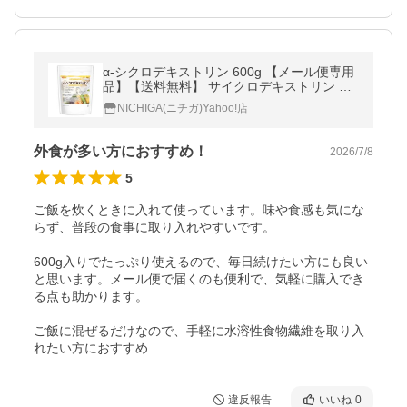
α-シクロデキストリン 600g 【メール便専用
品】【送料無料】 サイクロデキストリン 環
状オリゴ糖 難消化性 デキストリン 水溶性食
NICHIGA(ニチガ)Yahoo!店
物繊維 [05] NICHIGA(ニチガ)
外食が多い方におすすめ！
2026/7/8
5
ご飯を炊くときに入れて使っています。味や食感も気にな
らず、普段の食事に取り入れやすいです。

600g入りでたっぷり使えるので、毎日続けたい方にも良い
と思います。メール便で届くのも便利で、気軽に購入でき
る点も助かります。

ご飯に混ぜるだけなので、手軽に水溶性食物繊維を取り入
れたい方におすすめ
違反報告
いいね
0