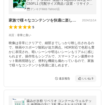
C50FL1 (宅配サイズ商品 / 設置・リサイクル
希望の場合は別途料金および配達日・時間指
デンキチWeb Yahoo!店
定不可)〈4TC50FL1〉
家族で様々なコンテンツを快適に楽しめます
2024/11/14
5
画質
：
非常に良い
映像は非常にクリアで、細部までしっかり映し出されるの
で、映画やスポーツ観戦が迫力満点。HDR対応で色彩も豊
かに表現され、暗いシーンや明るいシーンもリアルに感じ
られます。操作性もシンプルで、スマートフォン連携やネ
ット動画視聴など、便利な機能も備わっているので、家族
で様々なコンテンツを快適に楽しめます。
違反報告
いいね
9
歯みがき粉 リペリオ コンクール ウェルテッ
ク 歯周病の方に 3本 選べるおまけ3本 送料