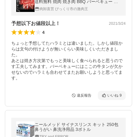
送料無料 焼肉 焼き肉 BBQ バーベキュー グ
ルメ ギフト 食品 はらみ 爆買
肉卸直営 びっくり市の激肉王
予想以下お値段以上！
2021/3/24
4
ちょっと予想してたハラミとは違いました。しかし値段か
らは文句の付けようが無いくらい美味しくいただきまし
た。

あとは焼き方次第でもっと美味しく食べられると思うので
す工夫してみます。バーベキューにはここの牛タンが欠か
せないのでハラミも合わせてまたお願いしようと思ってま
す。
違反報告
いいね
9
ニールメッド サイナスリンス キット 250包
鼻うがい 鼻洗浄用品 3ボトル
TRY and ERROR