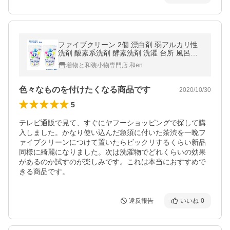
ファイブクリーン 2個 漂白剤 弱アルカリ性
洗剤 酸素系洗剤 酵素洗剤 洗濯 台所 風呂用
トイレ洗剤 浸け置き洗剤爆買
着物と和装小物専門店 和en
色々なものを付けたくなる商品です
2020/10/30
5
テレビ通販で見て、すぐにヤフーショッピングで探して購
入しました。かなり使い込んだ急須に付いた茶渋を一晩フ
ァイブクリーンにつけて置いたらビックリするくらい新品
同様に綺麗になりました。次は洗濯物でどれくらいの効果
があるのか試すのが楽しみです。これは本当におすすめで
きる商品です。
違反報告
いいね
0