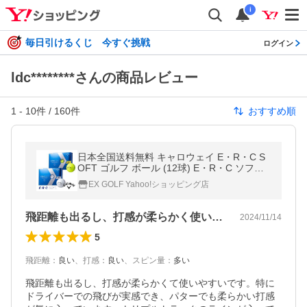
i
毎日引けるくじ 今すぐ挑戦
ログイン
ldc********さんの商品レビュー
1
-
10
件 /
160
件
おすすめ順
日本全国送料無料 キャロウェイ E・R・C S
OFT ゴルフ ボール (12球) E・R・C ソフト
2023年モデル Callaway
EX GOLF Yahoo!ショッピング店
飛距離も出るし、打感が柔らかく使いやすい
2024/11/14
5
飛距離
：
良い
、
打感
：
良い
、
スピン量
：
多い
飛距離も出るし、打感が柔らかくて使いやすいです。特に
ドライバーでの飛びが実感でき、パターでも柔らかい打感