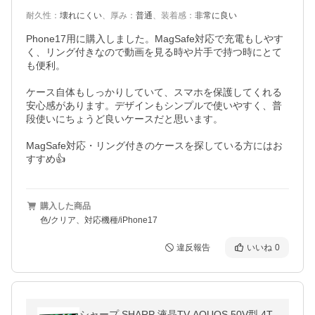
耐久性
：
壊れにくい
、
厚み
：
普通
、
装着感
：
非常に良い
Phone17用に購入しました。MagSafe対応で充電もしやす
く、リング付きなので動画を見る時や片手で持つ時にとて
も便利。

ケース自体もしっかりしていて、スマホを保護してくれる
安心感があります。デザインもシンプルで使いやすく、普
段使いにちょうど良いケースだと思います。

MagSafe対応・リング付きのケースを探している方にはお
すすめ👍
購入した商品
色/クリア、対応機種/iPhone17
違反報告
いいね
0
シャープ SHARP 液晶TV AQUOS 50V型 4T-