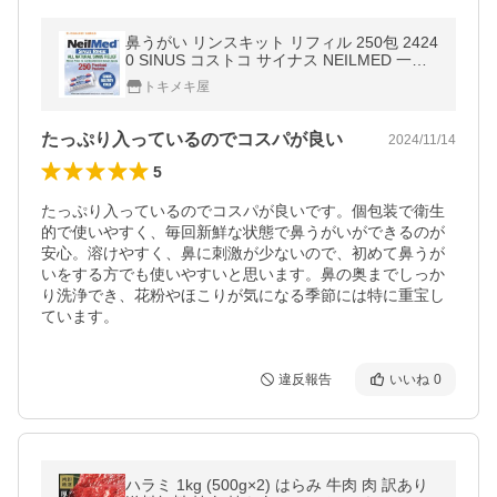
鼻うがい リンスキット リフィル 250包 2424
0 SINUS コストコ サイナス NEILMED 一般
医療機器 花粉症 鼻炎 ニールメッド 抗ウイル
トキメキ屋
ス 洗浄 鼻洗浄用品
たっぷり入っているのでコスパが良い
2024/11/14
5
たっぷり入っているのでコスパが良いです。個包装で衛生
的で使いやすく、毎回新鮮な状態で鼻うがいができるのが
安心。溶けやすく、鼻に刺激が少ないので、初めて鼻うが
いをする方でも使いやすいと思います。鼻の奥までしっか
り洗浄でき、花粉やほこりが気になる季節には特に重宝し
ています。
違反報告
いいね
0
ハラミ 1kg (500g×2) はらみ 牛肉 肉 訳あり