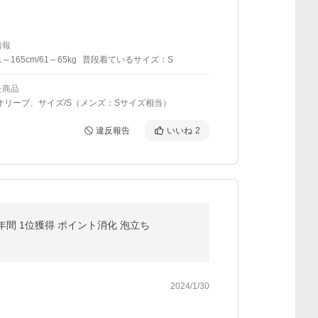
情報
1～165cm/61～65kg
普段着ているサイズ：S
た商品
オリーブ、サイズ/S（メンズ：Sサイズ相当）
違反報告
いいね
2
年間 1位獲得 ポイント消化 泡立ち
2024/1/30