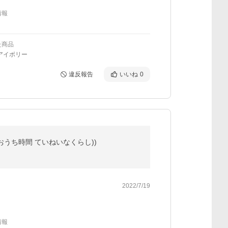
情報
た商品
アイボリー
違反報告
いいね
0
 和 おうち時間 ていねいなくらし))
2022/7/19
情報