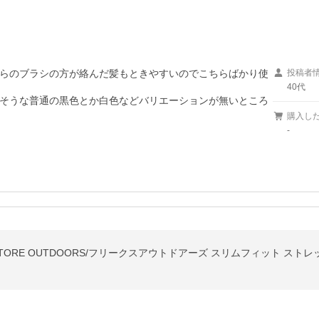
らのブラシの方が絡んだ髪もときやすいのでこちらばかり使
投稿者
40代
そうな普通の黒色とか白色などバリエーションが無いところ
購入し
-
 STORE OUTDOORS/フリークスアウトドアーズ スリムフィット スト