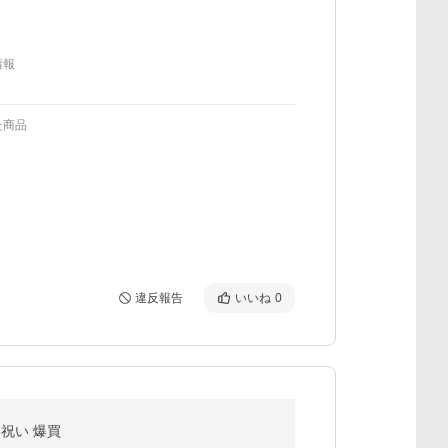
情報
た商品
違反報告
いいね
0
お祝い 爆買