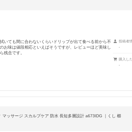
拭いても間に合わないくらいドリップが出て食べる前から不
投稿者
のお味は値段相応といえばそうですが、レビューほど美味し
-
ら残念です。
購入し
-
ィ マッサージ スカルプケア 防水 長短多層設計 a673IDG ｜くし 櫛