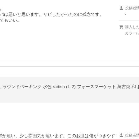


投稿者
パは悪いと思います。リピしたかったのに残念です。

-
てもいい。
購入し
カラー/
ッシュ ラウンドベーキング 水色 radish (L-2) フォースマーケット 萬古焼
材が違い、少し雰囲気が違います。このお皿は傷がつきやす
投稿者