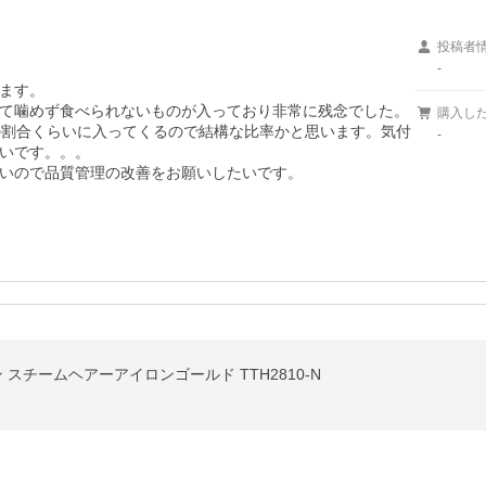
投稿者
-
ます。

て噛めず食べられないものが入っており非常に残念でした。
購入し
の割合くらいに入ってくるので結構な比率かと思います。気付
-
いです。。。

いので品質管理の改善をお願いしたいです。
 スチームヘアーアイロンゴールド TTH2810-N