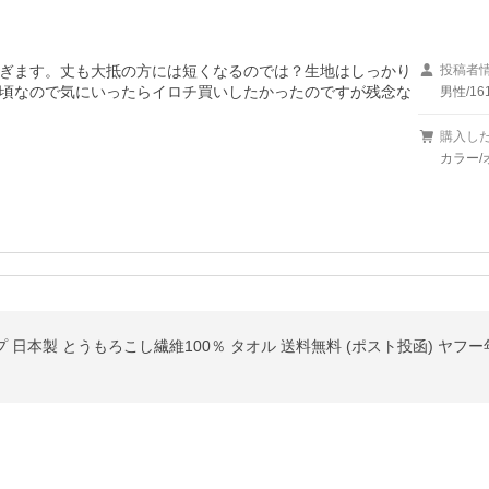
ぎます。丈も大抵の方には短くなるのでは？生地はしっかり
投稿者
頃なので気にいったらイロチ買いしたかったのですが残念な
男性/16
購入し
カラー/
 日本製 とうもろこし繊維100％ タオル 送料無料 (ポスト投函) ヤフー