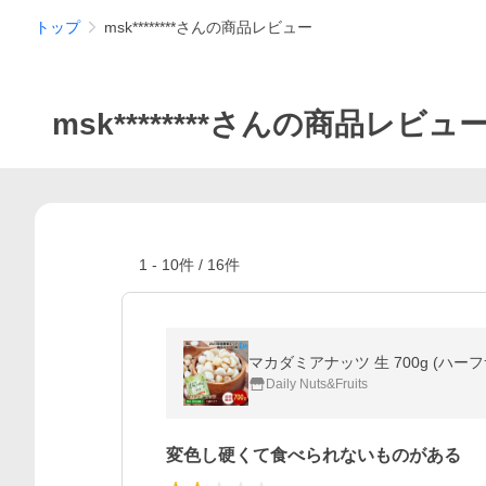
トップ
msk********さんの商品レビュー
msk********さんの商品レビュ
1
-
10
件 /
16
件
マカダミアナッツ 生 700g (ハ
Daily Nuts&Fruits
変色し硬くて食べられないものがある