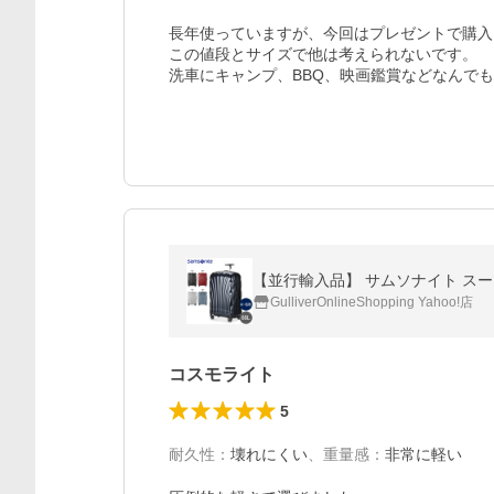
長年使っていますが、今回はプレゼントで購入
この値段とサイズで他は考えられないです。

洗車にキャンプ、BBQ、映画鑑賞などなんで
【並行輸入品】 サムソナイト スーツケース 
GulliverOnlineShopping Yahoo!店
コスモライト
5
耐久性
：
壊れにくい
、
重量感
：
非常に軽い