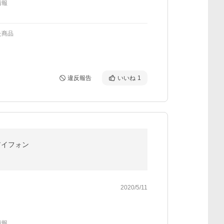
情報
た商品
違反報告
いいね
1
c アイフォン
2020/5/11
情報