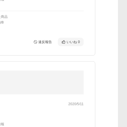
た商品
/8
違反報告
いいね
0
2020/5/11
情報