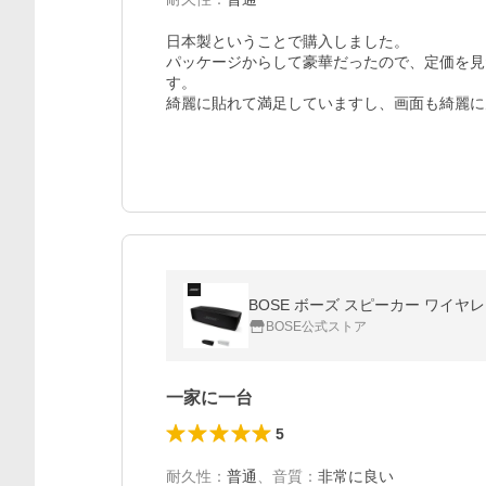
日本製ということで購入しました。

パッケージからして豪華だったので、定価を見
す。

綺麗に貼れて満足していますし、画面も綺麗に
BOSE ボーズ スピーカー ワイヤレス Sou
BOSE公式ストア
一家に一台
5
耐久性
：
普通
、
音質
：
非常に良い