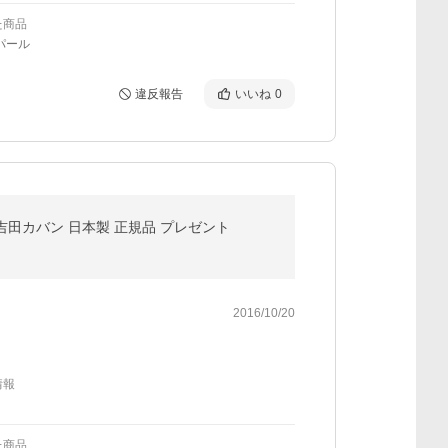
た商品
パール
違反報告
いいね
0
対応 吉田カバン 日本製 正規品 プレゼント
2016/10/20
情報
た商品