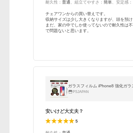
耐久性
：
普通
、
組立てやすさ
：
簡単
、
安定感
：
チェアワンからの買い替えです。

収納サイズは少し大きくなりますが、頭を預け
まだ、家の中でしか使ってないので耐久性は不
で問題ないと思います。
ガラスフィルム iPhone8 強化ガラス 
PSJAPAN
安いけど大丈夫？
5
耐久性
：
普通