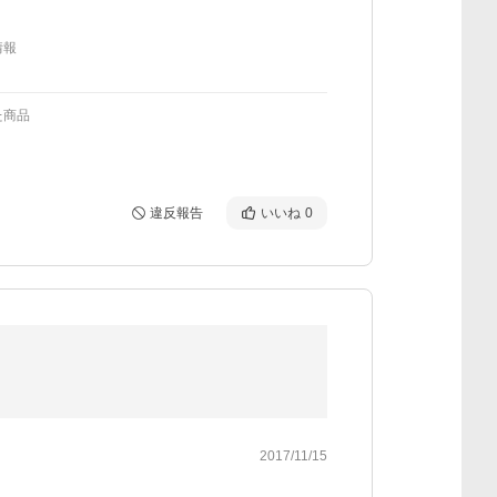
情報
た商品
違反報告
いいね
0
2017/11/15