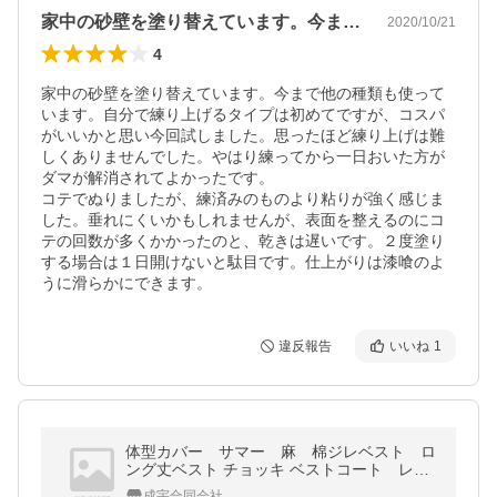
家中の砂壁を塗り替えています。今まで他…
2020/10/21
4
家中の砂壁を塗り替えています。今まで他の種類も使って
います。自分で練り上げるタイプは初めてですが、コスパ
がいいかと思い今回試しました。思ったほど練り上げは難
しくありませんでした。やはり練ってから一日おいた方が
ダマが解消されてよかったです。

コテでぬりましたが、練済みのものより粘りが強く感じま
した。垂れにくいかもしれませんが、表面を整えるのにコ
テの回数が多くかかったのと、乾きは遅いです。２度塗り
する場合は１日開けないと駄目です。仕上がりは漆喰のよ
うに滑らかにできます。
違反報告
いいね
1
体型カバー サマー 麻 棉ジレベスト ロ
ング丈ベスト チョッキ ベストコート レデ
ィース無地 魅力溢れ 春秋夏ファッション
成宇合同会社