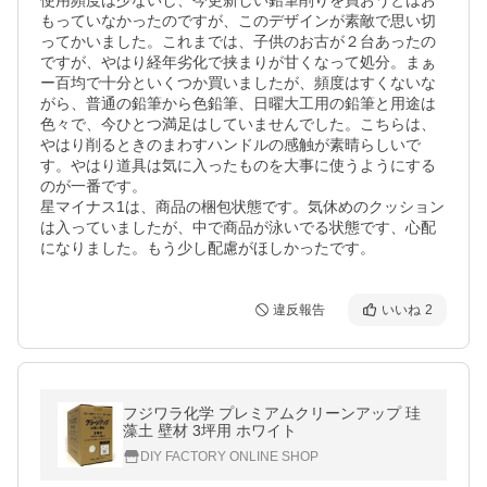
使用頻度は少ないし、今更新しい鉛筆削りを買おうとはお
もっていなかったのですが、このデザインが素敵で思い切
ってかいました。これまでは、子供のお古が２台あったの
ですが、やはり経年劣化で挟まりが甘くなって処分。まぁ
ー百均で十分といくつか買いましたが、頻度はすくないな
がら、普通の鉛筆から色鉛筆、日曜大工用の鉛筆と用途は
色々で、今ひとつ満足はしていませんでした。こちらは、
やはり削るときのまわすハンドルの感触が素晴らしいで
す。やはり道具は気に入ったものを大事に使うようにする
のが一番です。

星マイナス1は、商品の梱包状態です。気休めのクッション
は入っていましたが、中で商品が泳いでる状態です、心配
になりました。もう少し配慮がほしかったです。
違反報告
いいね
2
フジワラ化学 プレミアムクリーンアップ 珪
藻土 壁材 3坪用 ホワイト
DIY FACTORY ONLINE SHOP