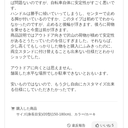
ば問題ないのですが、自転車自体に安定性がすごく悪いで
す。

ハンドルは勝手に傾いていってしまうし、センターで止め
る脚が付いているのですか、このタイプは初めてでわから
なかったのですが、止めると後輪が浮きます。後ろに荷物
を乗せると今度は前が浮きます。

商品説明ではアウトドア向きで沢山の荷物が積めて安定性
があるとうたっていたのを信じすぎました。それならば、
少し高くてもしっかりした物をと購入にふみきったのに、
両立スタンドに付け替えることも出来ない仕様だとわかり
ショックでした。

アウトドアに向くとは思えません。

舗装した水平な場所でしか駐車できないとおもいます。

安いものではないので、もう少し自由にカスタマイズ出来
購入した商品
サイズ(身長目安)/20型(150-180cm)、カラー/カーキ
違反報告
いいね
5