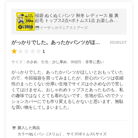
福袋 ぬくぬくパンツ 秋冬 レディース 服 裏
起毛 トップス2点+ボトムス1点 お楽しみ福
袋 セット コーデセット 中身が分かる福袋 返
イーザッカマニアストアーズ
品交換不可
がっかりでした。あったかパンツがほしい…
2019/12/7
1
サイズ
：
小さめ
、
生地
：
少し厚め
、
伸縮性
：
非常に悪い
がっかりでした。あったかパンツがほしいとおもっていた
ので、今回福袋を買ってみましたが、肝心のパンツは収縮
性のまったくない分厚い生地でサイズは小さめなので苦し
くてはけません。おしゃれめトップスとあったものも、私
の趣味ではなくとても着れないです。生地が広いのでクッ
ションカバーにでも作り変えるしかないと思います。無駄
な買い物をしてしまいました。
購入した商品
カラー/ぬくパン［スリム］、サイズ/ボトムスLサイズ