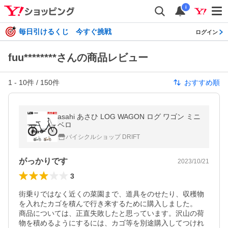
i
毎日引けるくじ 今すぐ挑戦
ログイン
fuu********さんの商品レビュー
1
-
10
件 /
150
件
おすすめ順
asahi あさひ LOG WAGON ログ ワゴン ミニ
ベロ
バイシクルショップ DRIFT
がっかりです
2023/10/21
3
街乗りではなく近くの菜園まで、道具をのせたり、収穫物
を入れたカゴを積んで行き来するために購入しました。

商品については、正直失敗したと思っています。沢山の荷
物を積めるようにするには、カゴ等を別途購入してつけれ