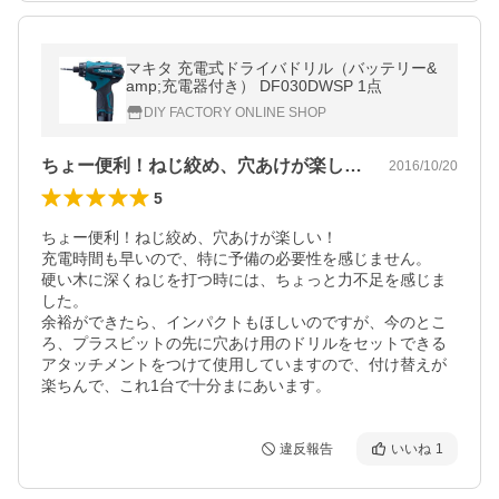
マキタ 充電式ドライバドリル（バッテリー&
amp;充電器付き） DF030DWSP 1点
DIY FACTORY ONLINE SHOP
ちょー便利！ねじ絞め、穴あけが楽しい！…
2016/10/20
5
ちょー便利！ねじ絞め、穴あけが楽しい！

充電時間も早いので、特に予備の必要性を感じません。

硬い木に深くねじを打つ時には、ちょっと力不足を感じま
した。

余裕ができたら、インパクトもほしいのですが、今のとこ
ろ、プラスビットの先に穴あけ用のドリルをセットできる
アタッチメントをつけて使用していますので、付け替えが
楽ちんで、これ1台で十分まにあいます。
違反報告
いいね
1