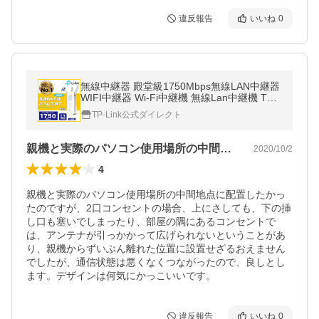
違反報告
いいね
0
無線中継器 殿堂級1750Mbps無線LAN中継器
WIFI中継器 Wi-Fi中継機 無線Lan中継機 TP-
Link RE450 11ac対応 コンセント直挿し ブ
TP-Link公式ダイレクト
リッジ(APモード)
親機と実際のパソコン使用場所の中間地点…
2020/10/2
4
親機と実際のパソコン使用場所の中間地点に配置したかっ
たのですが、2口コンセントの場合、上にさしても、下の挿
し口も塞いでしまったり、部屋の隅にあるコンセントで
は、アンテナが引っかかって広げられないということがあ
り、親機からずいぶん離れた位置に設置せざるおえません
でしたが、通信状態は悪くなくつながったので、良しとし
ます。デザインは何気にかっこいいです。
違反報告
いいね
0