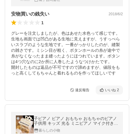
ボレロジレンチ 普段着 トップス
安物買いの銭失い
2018/6/2
1
グレーを注文しましたが、色はあせた水色って感じです。
生地も画面では凹凸がある生地に見えますが、うすっぺら
いスラブのような生地です。一番がっかりしたのが、縫製
の雑さです。ミシン目が粗く、ボタンホールの糸が途中で
糸がなくなったまま縫ったようにほつれています。ボタン
は4つ穴なのに2か所に人巻したようなつけかたです。

開封したものは返品が不可ですので諦めますが、値段をも
っと高くしてもちゃんと着れるものを作ってほしいです
違反報告
いいね
2
子ピアノ ピアノ おもちゃ おもちゃのピアノ
子供用 キッズ 光る ミニピアノ マイク付き
電子 キーボード 多機能 こどもの日
暮らしの小物