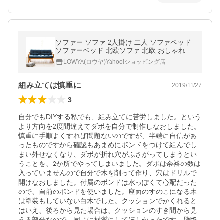
ソファー ソファ 2人掛け 二人 ソファベッド
ソファーベッド 北欧ソファ 北欧 おしゃれ
LOWYA(ロウヤ)Yahoo!ショッピング店
組み立ては慎重に
2019/11/27
3
自分でもDIYする私でも、組み立てに苦労しました。という
より方向を2度間違えてダボを自分で制作しなおしました。
慎重に手順よくすれば問題ないのですが、半端に自信があ
ったものですから確認もあまめにボンドをつけて組んでし
まい外せなくなり、ダボが折れ穴がふさがってしまうとい
うことを、2か所でやってしまいました。ダボは余裕の数は
入っていませんので自分で木を削って作り、穴はドリルで
開けなおしました。付属のボンドは水っぽくて心配だった
ので、自前のボンドを使いました。座面のすのこになる木
は塗装もしていない白木でした。クッションでかくれると
はいえ、後ろから見た場合は、クッションのすき間から見
える部分なので、同じに材質にしてほしかったです。壁際