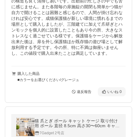
の構造も良く清掃し易いです。出勤前の忙しさの中でも苦
に感じません。また各階毎の扉施錠の開閉も簡単かつ猫が
自力で開けることは困難と感じるので、人間が掛け忘れな
ければ安心です。成猫保護猫が新しい環境に慣れるまでの
場所として購入しましたが、三階建てに加えて爪研ぎとハ
ンモックを個人的に設置したこともあり今の所、大きなス
トレスなく過ごせている様です。保護猫をケージから解放
出来た後は、扉を外し保護猫ほか既存猫の遊び場として解
放利用する予定です。今の所、特に不満は御座いません
購入した商品
■カラーをお選びください/グレージュ
違反報告
いいね
0
猫 爪とぎ ポール キャット ケージ 取り付け
用 ポール 直径 8.5cm 高さ30〜60cm キャッ
ト タワー ねこ ネコ つめとぎ 爪研ぎ 縦型
7Gadget 2号店