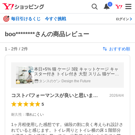
i
毎日引けるくじ 今すぐ挑戦
ログイン
boo********さんの商品レビュー
1
-
2
件 /
2
件
おすすめ順
本日+5% 猫 ケージ 3段 キャットケージ キャ
スター付き トイレ付き 大型 スリム 猫ゲージ
ワイド キャスター トイレ 猫用ケージ コンパ
タンスのゲン Design the Future
クト キャットゲージ
コストパフォーマンスが良いと思います。
2026/4/4
5
耐久性
：
壊れにくい
1ヶ月程使用した感想です。値段の割に良く考えられ設計さ
れていると感じます。トイレ周りとトイレ横の床１階部分