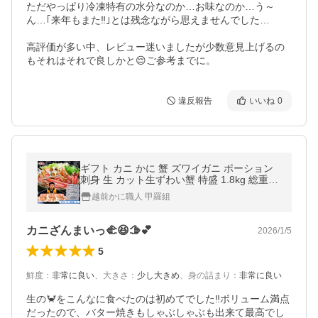
ただやっぱり冷凍特有の水分なのか…お味なのか…う～
ん…｢来年もまた‼️｣とは残念ながら思えませんでした…

高評価が多い中、レビュー迷いましたが少数意見上げるの
違反報告
いいね
0
ギフト カニ かに 蟹 ズワイガニ ポーション
刺身 生 カット生ずわい蟹 特盛 1.8kg 総重量
2.4kg 前後 お刺身OK 贈り物 誕生日 FF ポイ
越前かに職人 甲羅組
ント利用 爆買
カニざんまいっ🫲😆🫱💕
2026/1/5
5
鮮度
：
非常に良い
、
大きさ
：
少し大きめ
、
身の詰まり
：
非常に良い
生の🦀をこんなに食べたのは初めてでした‼️ボリューム満点
だったので、バター焼きもしゃぶしゃぶも出来て最高でし