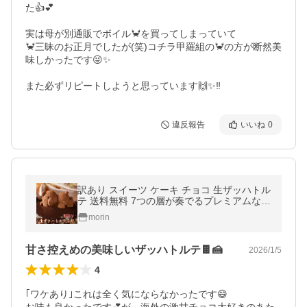
た👍💕

実は母が別通販でボイル🦀を買ってしまっていて

🦀三昧のお正月でしたが(笑)コチラ甲羅組の🦀の方が断然美
味しかったです😜✨

また必ずリピートしようと思っています🙌✨‼️
違反報告
いいね
0
訳あり スイーツ ケーキ チョコ 生ザッハトル
テ 送料無料 7つの層が奏でるプレミアムなチ
ョコレートケーキ ご自宅用 訳あり お買い得
morin
甘さ控えめの美味しいザッハトルテ🍫🍰
2026/1/5
4
｢ワケあり｣これは全く気にならなかったです😄
