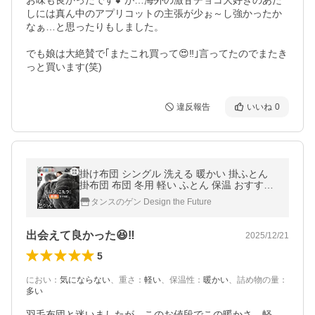
お味も良かったです💕が…海外の激甘チョコ大好きのあた
しには真ん中のアプリコットの主張が少ぉ～し強かったか
なぁ…と思ったりもしました。

でも娘は大絶賛で｢またこれ買って😍‼️｣言ってたのでまたき
っと買います(笑)
違反報告
いいね
0
掛け布団 シングル 洗える 暖かい 掛ふとん
掛布団 布団 冬用 軽い ふとん 保温 おすすめ
冬 フリース かけ布団 毛布 日本製
タンスのゲン Design the Future
出会えて良かった😆‼️
2025/12/21
5
におい
：
気にならない
、
重さ
：
軽い
、
保温性
：
暖かい
、
詰め物の量
：
多い
羽毛布団と迷いましたが、このお値段でこの暖かさ、軽