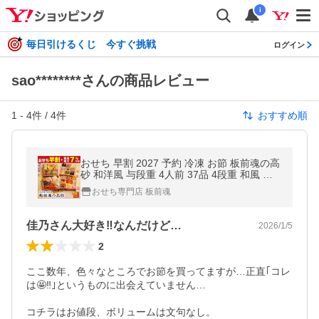
i
毎日引けるくじ 今すぐ挑戦
ログイン
sao********さんの商品レビュー
1
-
4
件 /
4
件
おすすめ順
おせち 早割 2027 予約 冷凍 お節 板前魂の高
砂 和洋風 与段重 4人前 37品 4段重 和風 洋
風 冷蔵解凍 2026 おせち料理
おせち専門店 板前魂
佳乃さん大好き‼️なんだけど…
2026/1/5
2
ここ数年、色々なところでお節を買ってますが…正直｢コレ
は🤩‼️｣というものに出会えていません…

コチラはお値段、ボリュームは文句なし。
