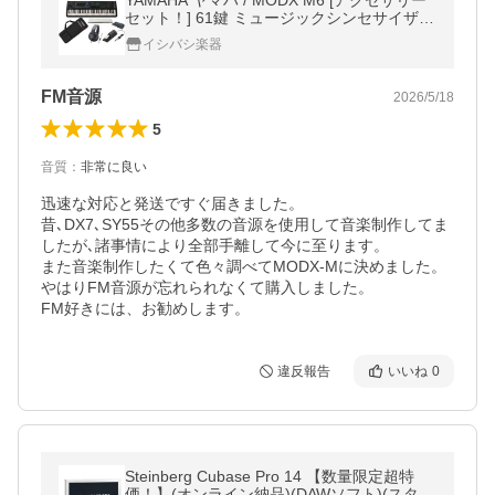
YAMAHA ヤマハ / MODX M6 [アクセサリー
セット！] 61鍵 ミュージックシンセサイザー
(MODX M)
イシバシ楽器
FM音源
2026/5/18
5
音質
：
非常に良い
迅速な対応と発送ですぐ届きました。

昔､DX7､SY55その他多数の音源を使用して音楽制作してま
したが､諸事情により全部手離して今に至ります。

また音楽制作したくて色々調べてMODX-Mに決めました。

やはりFM音源が忘れられなくて購入しました。

FM好きには、お勧めします。
違反報告
いいね
0
Steinberg Cubase Pro 14 【数量限定超特
価！】(オンライン納品)(DAWソフト)(スタイ