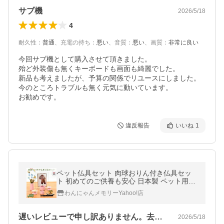
サブ機
2026/5/18
4
耐久性
：
普通
、
充電の持ち
：
悪い
、
音質
：
悪い
、
画質
：
非常に良い
今回サブ機として購入させて頂きました。

殆ど外装傷も無くキーボードも画面も綺麗でした。

新品も考えましたが、予算の関係でリユースにしました。

今のところトラブルも無く元気に動いています。

お勧めです。
違反報告
いいね
1
ペット仏具セット 肉球おりん付き仏具セッ
ト 初めてのご供養も安心 日本製 ペット用仏
具 かわいい ピンク ブルー
わんにゃんメモリーYahoo!店
遅いレビューで申し訳ありません。去年末…
2026/5/18