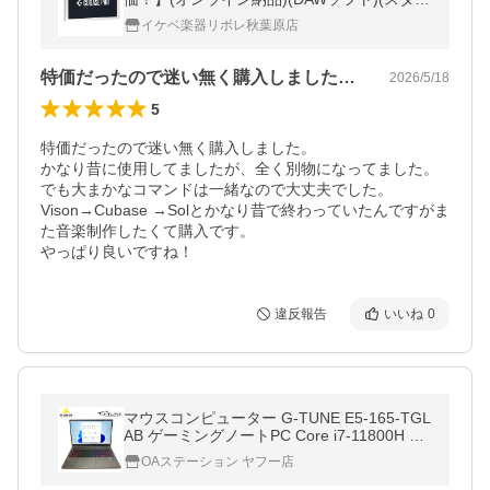
ンバーグ)(キューベース)
イケベ楽器リボレ秋葉原店
特価だったので迷い無く購入しました。か…
2026/5/18
5
特価だったので迷い無く購入しました。

かなり昔に使用してましたが、全く別物になってました。

でも大まかなコマンドは一緒なので大丈夫でした。

Vison→Cubase →Solとかなり昔で終わっていたんですがま
た音楽制作したくて購入です。

やっぱり良いですね！
違反報告
いいね
0
マウスコンピューター G-TUNE E5-165-TGL
AB ゲーミングノートPC Core i7-11800H メ
モリ32GB SSD1TB GeForce RTX3060 15.6
OAステーション ヤフー店
インチ WQHD 165Hz Windows11Pro