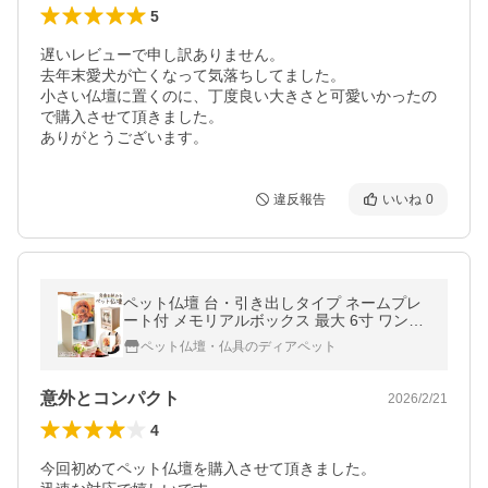
5
遅いレビューで申し訳ありません。

去年末愛犬が亡くなって気落ちしてました。

小さい仏壇に置くのに、丁度良い大きさと可愛いかったの
で購入させて頂きました。

ありがとうございます。
違反報告
いいね
0
ペット仏壇 台・引き出しタイプ ネームプレ
ート付 メモリアルボックス 最大 6寸 ワンサ
イズ 大型犬 中型犬 写真 骨壷収納 ペット用
ペット仏壇・仏具のディアペット
仏壇 おしゃれ かわいい pset
意外とコンパクト
2026/2/21
4
今回初めてペット仏壇を購入させて頂きました。
