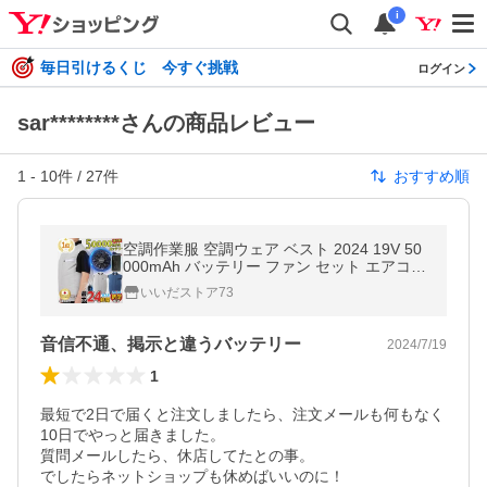
i
毎日引けるくじ 今すぐ挑戦
ログイン
sar********さんの商品レビュー
1
-
10
件 /
27
件
おすすめ順
空調作業服 空調ウェア ベスト 2024 19V 50
000mAh バッテリー ファン セット エアコン
服 空調作業着 冷却服 大風量 空調服 [空調服
いいだストア73
ベスト] 軽量 はんしゃぼう
音信不通、掲示と違うバッテリー
2024/7/19
1
最短で2日で届くと注文しましたら、注文メールも何もなく
10日でやっと届きました。

質問メールしたら、休店してたとの事。

でしたらネットショップも休めばいいのに！
