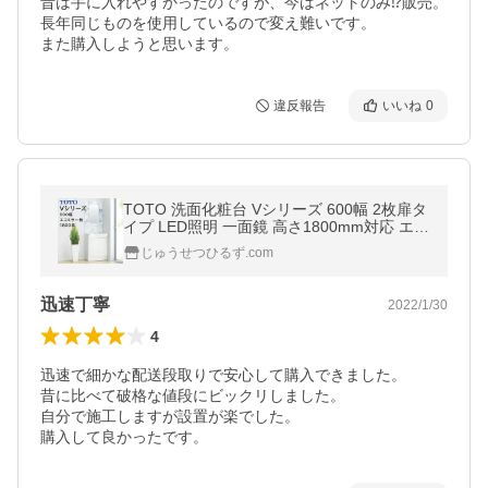
昔は手に入れやすかったのですが、今はネットのみ⁉︎販売。

長年同じものを使用しているので変え難いです。

また購入しようと思います。
違反報告
いいね
0
TOTO 洗面化粧台 Vシリーズ 600幅 2枚扉タ
イプ LED照明 一面鏡 高さ1800mm対応 エコ
シングルシャワー水栓 LMPB060B1GDG1G
じゅうせつひるず.com
LDPB060BAGE▲2■
迅速丁寧
2022/1/30
4
迅速で細かな配送段取りで安心して購入できました。

昔に比べて破格な値段にビックリしました。

自分で施工しますが設置が楽でした。

購入して良かったです。