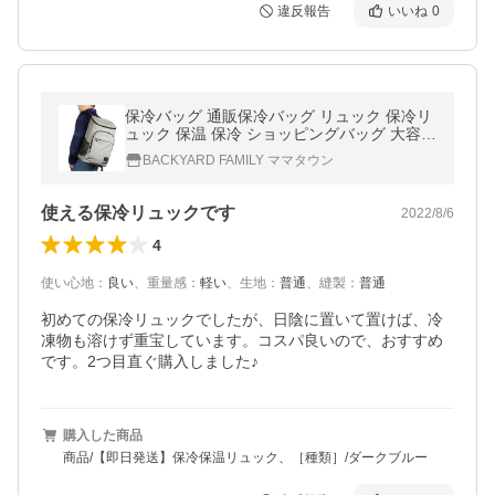
違反報告
いいね
0
保冷バッグ 通販保冷バッグ リュック 保冷リ
ュック 保温 保冷 ショッピングバッグ 大容量
27l クーラーバッグ バックパック クーラー
BACKYARD FAMILY ママタウン
ボックス 保冷バッグ
使える保冷リュックです
2022/8/6
4
使い心地
：
良い
、
重量感
：
軽い
、
生地
：
普通
、
縫製
：
普通
初めての保冷リュックでしたが、日陰に置いて置けば、冷
凍物も溶けず重宝しています。コスパ良いので、おすすめ
です。2つ目直ぐ購入しました♪
購入した商品
商品/【即日発送】保冷保温リュック、［種類］/ダークブルー