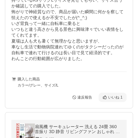
持っているK9サックLサイズを見せてもらい、サイズ合う
か確認しての購入でした。

怖がりで神経質なので、商品が届いた瞬間に何かを察して
怯えたので使えるか不安でしたが(^_^;)

いざ背負って一緒に自転車に乗ると

いつもと違う高さから見る景色に興味津々でいい表情をし
てくれてます。

夏場は人も犬も暑くて無理かなと思いますが、

車なし生活で動物病院連れてゆくのがタクシーだったのが

自転車で連れて行けるのは長い目で見て経済的です。

わんことの行動範囲が広がりました。
購入した商品
カラー/グレー、サイズ/L
違反報告
いいね
1
扇風機 サーキュレーター 洗える 24畳 360
首振り 3D 静音 リビングファン おしゃれ 首
振り タイマー 節電 省エネ 熱中症対策 衣類