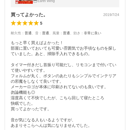
Earth Wing
乾燥 2026
買ってよかった。
2019/7/24
5
耐久性
：
普通
、
音
：
普通
、
風量
：
普通
、
効き
：
非常に良い
もっと早く買えばよかった！

部屋に置いておいても可愛い雰囲気でお手頃なものを探し
ていました。あと、掃除手入れできるもの。

タイマー付きだし首振り可能だし、リモコンまで付いてい
て使いやすいです。

フォルムが丸く、ボタンのあたりもシンプルでインテリア
の邪魔をしなくて良いです。

メーカーロゴが本体に印刷されてないのも良いです。

勿論機能も◎

湿度高くて不快でしたが、こちら回して寝たところ

快眠でした。

買ってよかったです。

音が気になる人もいるようですが、

あまりそこらへんは気になりませんでした。