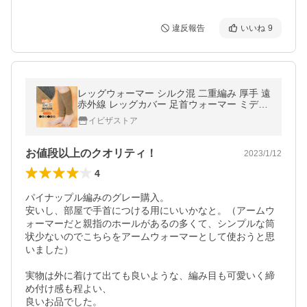
違反報告
いいね
9
レッグウォーマー シルク混 二重編み 厚手 遠
赤外線 レッグカバー 足首ウォーマー ミディ
アム丈 あたたかい レディース シルク 保温
イビザストア
冷え取り *1 *y3-3t
お値段以上のクオリティ！
2023/1/12
4
パイナップル編みのグレー購入。

安いし、部屋で手首につける用にいいかなと。（アームウ
ォーマーだと親指のホールがあるの多くて、シンプルな筒
状少ないのでこちらをアームウォーマーとして使おうと思
いました）

実物は外に着けて出ても良いような、編み目も可愛いく締
め付け感も程よい、

良いお品でした。
