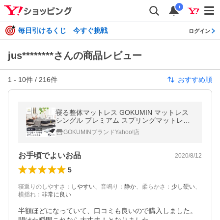
i
毎日引けるくじ 今すぐ挑戦
ログイン
jus********さんの商品レビュー
1
-
10
件 /
216
件
おすすめ順
寝る整体マットレス GOKUMIN マットレス
シングル プレミアム スプリングマットレス
ポケットコイルマットレス ポケットコイル
GOKUMINブランドYahoo!店
爆買
お手頃でよいお品
2020/8/12
5
寝返りのしやすさ
：
しやすい
、
音鳴り
：
静か
、
柔らかさ
：
少し硬い
、
横揺れ
：
非常に良い
半額ほどになっていて、口コミも良いので購入しました。
