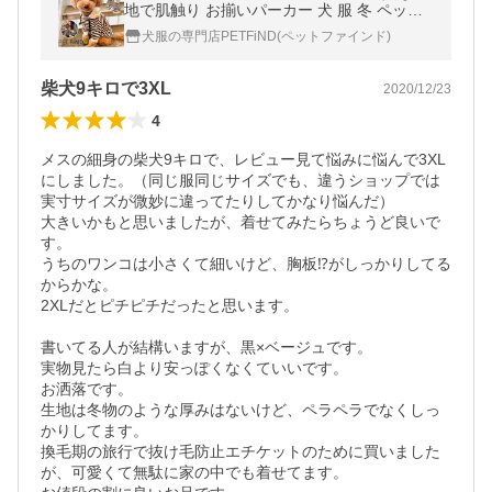
地で肌触り お揃いパーカー 犬 服 冬 ペット
服 ドッグウェア ワンちゃん用
犬服の専門店PETFiND(ペットファインド)
柴犬9キロで3XL
2020/12/23
4
メスの細身の柴犬9キロで、レビュー見て悩みに悩んで3XL
にしました。（同じ服同じサイズでも、違うショップでは
実寸サイズが微妙に違ってたりしてかなり悩んだ）

大きいかもと思いましたが、着せてみたらちょうど良いで
す。

うちのワンコは小さくて細いけど、胸板⁉︎がしっかりしてる
からかな。

2XLだとピチピチだったと思います。

書いてる人が結構いますが、黒×ベージュです。

実物見たら白より安っぽくなくていいです。

お洒落です。

生地は冬物のような厚みはないけど、ペラペラでなくしっ
かりしてます。

換毛期の旅行で抜け毛防止エチケットのために買いました
が、可愛くて無駄に家の中でも着せてます。
