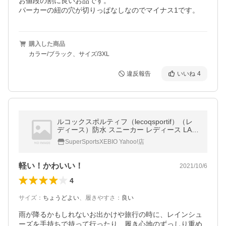
お値段の割に良いお品です。

パーカーの紐の穴が切りっぱなしなのでマイナス1です。
購入した商品
カラー/ブラック、サイズ/3XL
違反報告
いいね
4
ルコックスポルティフ（lecoqsportif）（レ
ディース）防水 スニーカー レディース LA
アルマ T+R QL1PJC33BK F 黒 スポーツシ
SuperSportsXEBIO Yahoo!店
ューズ
軽い！かわいい！
2021/10/6
4
サイズ
：
ちょうどよい
、
履きやすさ
：
良い
雨が降るかもしれないお出かけや旅行の時に、レインシュ
ーズを手持ちで持って行ったり、履き心地のずっしり重め