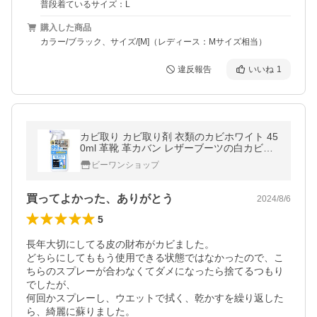
普段着ているサイズ：L
購入した商品
カラー/ブラック、サイズ/[M]（レディース：Mサイズ相当）
違反報告
いいね
1
カビ取り カビ取り剤 衣類のカビホワイト 45
0ml 革靴 革カバン レザーブーツの白カビ対
策に ビーワンショップ
ビーワンショップ
買ってよかった、ありがとう
2024/8/6
5
長年大切にしてる皮の財布がカビました。

どちらにしてももう使用できる状態ではなかったので、こ
ちらのスプレーが合わなくてダメになったら捨てるつもり
でしたが、

何回かスプレーし、ウエットで拭く、乾かすを繰り返した
ら、綺麗に蘇りました。
