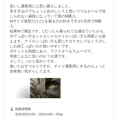
安いし通勤用にと思い購入しました。

安すぎるのでちょっとあやしい？と思いつつもセールで信
じられない値段になっていて黒のM購入。

Mサイズ体型だけどLを着るのが好きですがL完売でM購
入。

結果Mで満足です。Lだったら着られてる感出ていたかも。

ボアっぽい方もシャカシャカナイロンぽい方も両面とも使
えます。ナイロンっぽい方も変にテカテカしてなくて少し
しわ加工っぽいのが扱いやすいです。

ポケットも両面にあり、ファスターもスムーズで、

何故こんなに安いのか？が謎です。

そしてしっかり温かいです。

使いたおすつもりですが、チャリ通勤用にするのちょっと
勿体無い気すらしてます。
投稿者情報
女性/40代/156～160cm/46～50kg