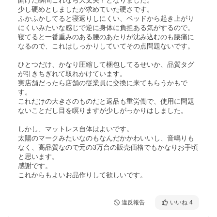
開けた瞬間これなら大丈夫！となりました。

少し硬めとしましたが求めていた硬さです。

ふかふかしてると寝返りしにくい、ベッドから起き上がり
にくいみたいな感じで逆に身体に負担ある気がするので。

寝てると一番重みのある腰のあたりが沈み込むのも腰痛に
なるので、これはしっかりしていてその点問題ないです。

ひとつだけ、かなり圧縮して梱包してるせいか、品質タグ
が引きちぎれて取れかけています。

実店舗だったら店舗の従業員に交換に来てもらうかもで
す。

これだけの大きさのものだと返品も重労働で、使用に問題
ないことだし目を瞑りますが少しがっかりはしました。

しかし、マットレス自体はよいです。

太陽のマークみたいなのもなんだかかわいいし、音鳴りも
なく、高品質なので元の3万台の販売価格でもかなりお手頃
と思います。

感謝です。

これからもよいお品作りして欲しいです。
違反報告
いいね
4