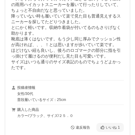
の雨用ハイカットスニーカーを履いて行ったりしていて、

ちょっと不自由だなと思っていました。

降っていない時も履いていて楽で見た目も普通見えするス
ニーカーを探してたどりつきました。

とにかく軽いです。収納巾着袋が付いてるのもさりげなく
助かります。

靴底は薄くはないです。もう少し同じ厚みでクッション性
が高ければ、、、！とは思いますが歩いていて楽です。

ほどけない紐も良いし、後ろのロゴマークの部分に指を引
っ掛けて履けるのが便利だし見た目も可愛いです。

サイズはいつも通りのサイズ表記のものでちょうどよかっ
たです。
投稿者情報
女性/30代
普段履いているサイズ：25cm
購入した商品
カラー/ブラック、サイズ/２５．０
違反報告
いいね
1